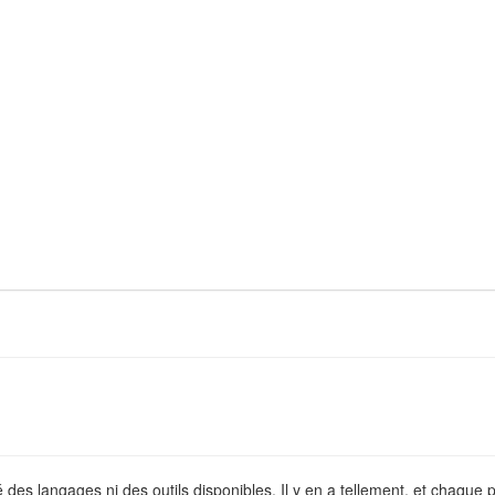
é des langages ni des outils disponibles. Il y en a tellement, et chaque