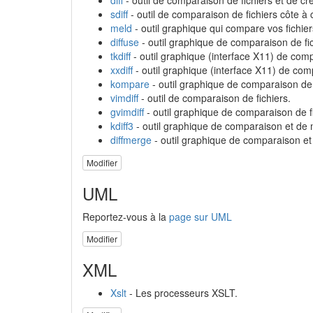
diff
- outil de comparaison de fichiers et de cr
sdiff
- outil de comparaison de fichiers côte à 
meld
- outil graphique qui compare vos fichier
diffuse
- outil graphique de comparaison de fic
tkdiff
- outil graphique (interface X11) de comp
xxdiff
- outil graphique (interface X11) de comp
kompare
- outil graphique de comparaison de f
vimdiff
- outil de comparaison de fichiers.
gvimdiff
- outil graphique de comparaison de fi
kdiff3
- outil graphique de comparaison et de m
diffmerge
- outil graphique de comparaison e
Modifier
UML
Reportez-vous à la
page sur UML
Modifier
XML
Xslt
- Les processeurs XSLT.