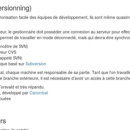
ersionning)
ronisation facile des équipes de développement, ils sont même quasimen
veur, le gestionnaire doit posséder une connexion au serveur pour effec
ui permet de travailler en mode déconnecté, mais qui devra être synchro
ancêtre de SVN)
rveur CVS
 appelé SVN)
nique basé sur
Subversion
l, chaque machine est responsable de sa partie. Tant que l'on travaille 
 branche extérieure, il est nécessaire d'avoir un accès à cette branch
Torsvald et très répandu.
s, développé par
Canonical
ibuées
rs