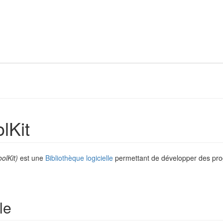
lKit
oolKit)
est une
Bibliothèque logicielle
permettant de développer des p
le