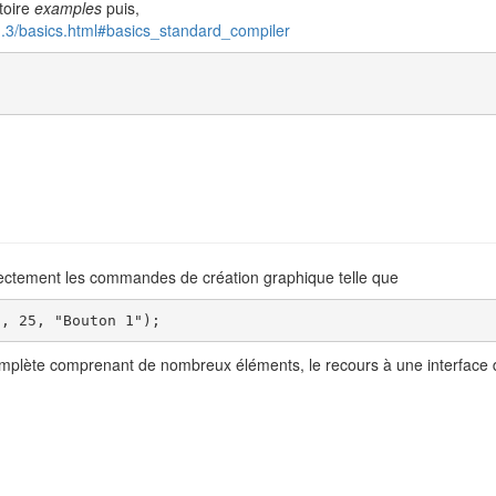
toire
examples
puis,
-1.3/basics.html#basics_standard_compiler
directement les commandes de création graphique telle que
0, 25, "Bouton 1");
mplète comprenant de nombreux éléments, le recours à une interface de