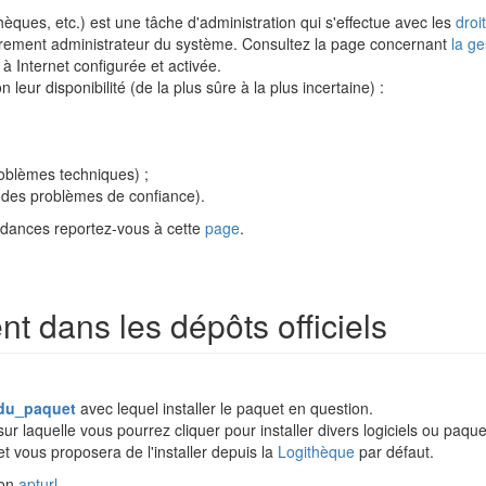
othèques, etc.) est une tâche d'administration qui s'effectue avec les
droi
oirement administrateur du système. Consultez la page concernant
la ge
à Internet configurée et activée.
on leur disponibilité (de la plus sûre à la plus incertaine) :
oblèmes techniques) ;
 des problèmes de confiance).
endances reportez-vous à cette
page
.
nt dans les dépôts officiels
du_paquet
avec lequel installer le paquet en question.
r laquelle vous pourrez cliquer pour installer divers logiciels ou paque
et vous proposera de l'installer depuis la
Logithèque
par défaut.
ion
apturl
.