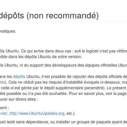
s dépôts (non recommandé)
matiques.
ôts Ubuntu. Ce qui arrive dans deux cas : soit le logiciel n'est pas réfé
onible dans les dépôts Ubuntu de votre version.
elle Ubuntu, ni du support des développeurs des équipes officielles Ubu
ans les
dépôts
Ubuntu, il est possible de rajouter des dépôts officiels de
tic
). Cela ne réduit pas les risques d'instabilité évoqués ci-dessous, mai
celle-ci est gérée par le dépôt supplémentaire paramétré). Le présent ch
 été possible ou n'a pas été souhaitée. Pour en savoir plus, voir la pag
uver sur divers sites :
sent ;
.net/
,
http://www.UbuntuUpdates.org
, etc.).
aquet isolé sans dépendance, ou installer un groupe de paquets ayant 