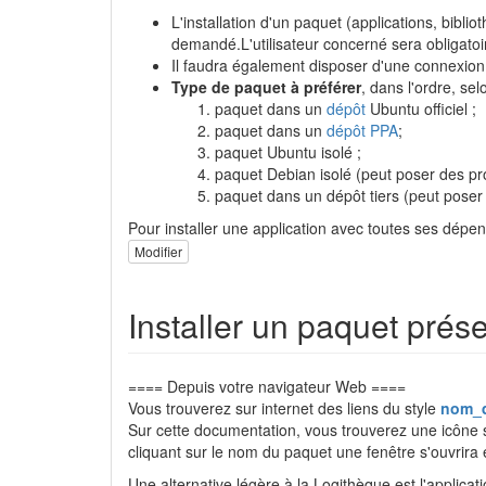
L'installation d'un paquet (applications, bibli
demandé.L'utilisateur concerné sera obligat
Il faudra également disposer d'une connexion 
Type de paquet à préférer
, dans l'ordre, sel
paquet dans un
dépôt
Ubuntu officiel ;
paquet dans un
dépôt PPA
;
paquet Ubuntu isolé ;
paquet Debian isolé (peut poser des pr
paquet dans un dépôt tiers (peut poser
Pour installer une application avec toutes ses dép
Modifier
Installer un paquet prése
==== Depuis votre navigateur Web ====
Vous trouverez sur internet des liens du style
nom_
Sur cette documentation, vous trouverez une icône su
cliquant sur le nom du paquet une fenêtre s'ouvrira 
Une alternative légère à la Logithèque est l'applicat