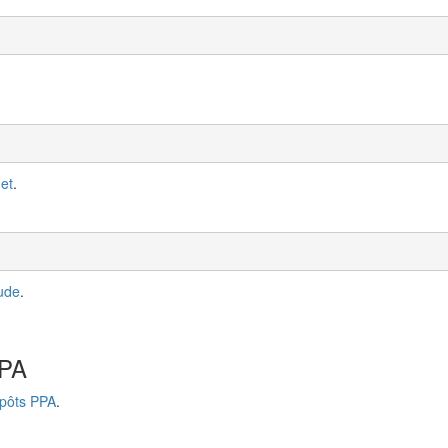
et
.
ude
.
PPA
pôts PPA
.