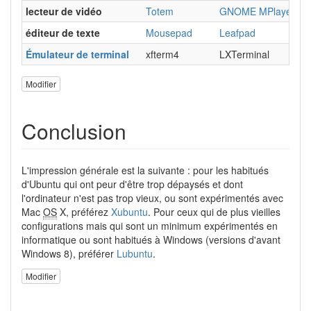
lecteur de vidéo
Totem
GNOME MPlayer
t
éditeur de texte
Mousepad
Leafpad
G
Émulateur de terminal
xfterm4
LXTerminal
g
Modifier
Conclusion
L'impression générale est la suivante : pour les habitués
d'Ubuntu qui ont peur d'être trop dépaysés et dont
l'ordinateur n'est pas trop vieux, ou sont expérimentés avec
Mac
OS
X, préférez
Xubuntu
. Pour ceux qui de plus vieilles
configurations mais qui sont un minimum expérimentés en
informatique ou sont habitués à Windows (versions d'avant
Windows 8), préférer
Lubuntu
.
Modifier