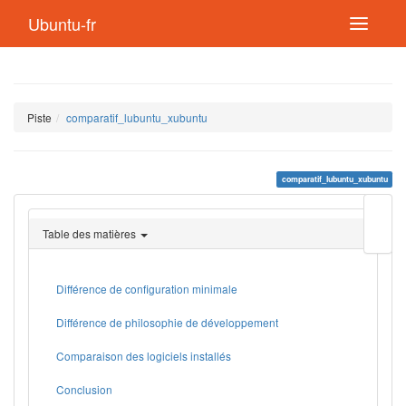
Ubuntu-fr
Piste
comparatif_lubuntu_xubuntu
comparatif_lubuntu_xubuntu
Modif
cette
Table des matières
page
Lien
de
retou
Différence de configuration minimale
Différence de philosophie de développement
Comparaison des logiciels installés
Conclusion