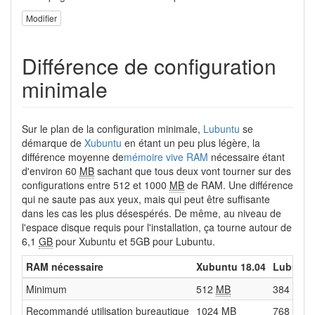
Modifier
Différence de configuration
minimale
Sur le plan de la configuration minimale,
Lubuntu
se
démarque de
Xubuntu
en étant un peu plus légère, la
différence moyenne de
mémoire vive RAM
nécessaire étant
d'environ 60
MB
sachant que tous deux vont tourner sur des
configurations entre 512 et 1000
MB
de RAM. Une différence
qui ne saute pas aux yeux, mais qui peut être suffisante
dans les cas les plus désespérés. De même, au niveau de
l'espace disque requis pour l'installation, ça tourne autour de
6,1
GB
pour Xubuntu et 5GB pour Lubuntu.
RAM nécessaire
Xubuntu 18.04
Lubuntu
Minimum
512
MB
384
MB
Recommandé utilisation bureautique
1024
MB
768
MB