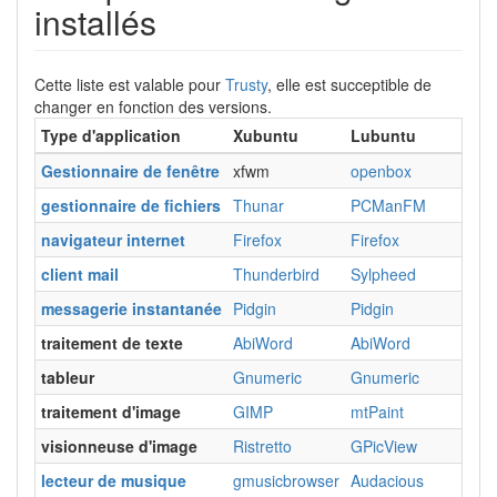
installés
Cette liste est valable pour
Trusty
, elle est succeptible de
changer en fonction des versions.
Type d'application
Xubuntu
Lubuntu
U
Gestionnaire de fenêtre
xfwm
openbox
C
gestionnaire de fichiers
Thunar
PCManFM
Na
navigateur internet
Firefox
Firefox
Fi
client mail
Thunderbird
Sylpheed
T
messagerie instantanée
Pidgin
Pidgin
E
traitement de texte
AbiWord
AbiWord
Wr
tableur
Gnumeric
Gnumeric
C
traitement d'image
GIMP
mtPaint
S
visionneuse d'image
Ristretto
GPicView
E
lecteur de musique
gmusicbrowser
Audacious
R