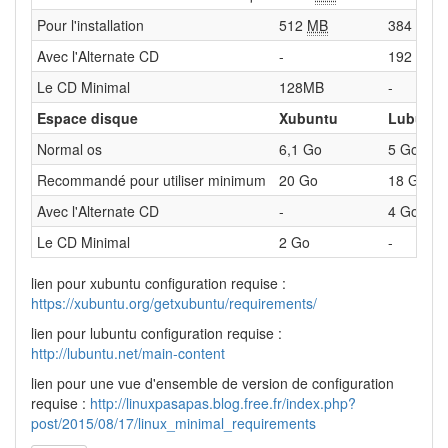
Pour l'installation
512
MB
384
MB
Avec l'Alternate CD
-
192
MB
Le CD Minimal
128MB
-
Espace disque
Xubuntu
Lubuntu
Normal os
6,1 Go
5 Go
Recommandé pour utiliser minimum
20 Go
18 Go
Avec l'Alternate CD
-
4 Go
Le CD Minimal
2 Go
-
lien pour xubuntu configuration requise :
https://xubuntu.org/getxubuntu/requirements/
lien pour lubuntu configuration requise :
http://lubuntu.net/main-content
lien pour une vue d'ensemble de version de configuration
requise :
http://linuxpasapas.blog.free.fr/index.php?
post/2015/08/17/linux_minimal_requirements