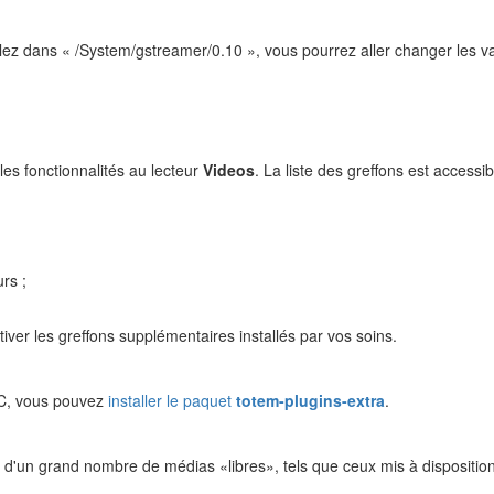
lez dans « /System/gstreamer/0.10 », vous pourrez aller changer les v
es fonctionnalités au lecteur
Videos
. La liste des greffons est accessi
rs ;
iver les greffons supplémentaires installés par vos soins.
BBC, vous pouvez
installer le paquet
totem-plugins-extra
.
er d'un grand nombre de médias «libres», tels que ceux mis à disposition 