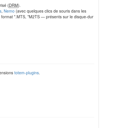
isé (
DRM
).
s
,
Nemo
(avec quelques clics de souris dans les
 au format *.MTS, *M2TS — présents sur le disque-dur
tensions
totem-plugins
.