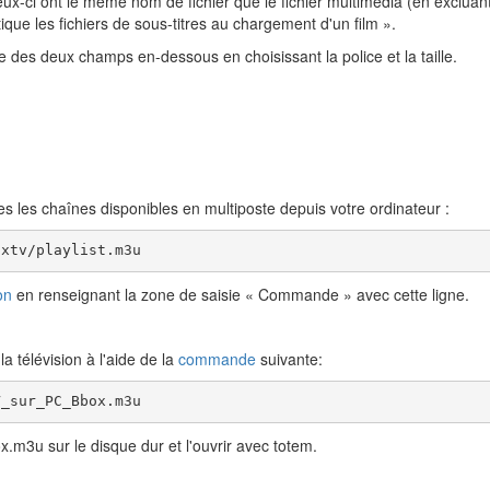
ux-ci ont le même nom de fichier que le fichier multimédia (en excluant l
ue les fichiers de sous-titres au chargement d'un film ».
de des deux champs en-dessous en choisissant la police et la taille.
es les chaînes disponibles en multiposte depuis votre ordinateur :
oxtv/playlist.m3u
on
en renseignant la zone de saisie « Commande » avec cette ligne.
la télévision à l'aide de la
commande
suivante:
V_sur_PC_Bbox.m3u
.m3u sur le disque dur et l'ouvrir avec totem.