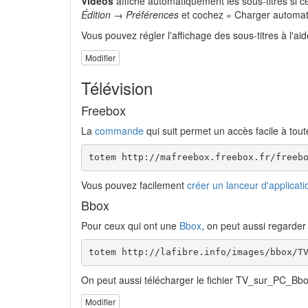
Vidéos
affiche automatiquement les sous-titres si ce
Édition → Préférences
et cochez « Charger automatiq
Vous pouvez régler l'affichage des sous-titres à l'ai
Modifier
Télévision
Freebox
La
commande
qui suit permet un accès facile à tout
totem http://mafreebox.freebox.fr/freeb
Vous pouvez facilement
créer un lanceur d'applicati
Bbox
Pour ceux qui ont une
Bbox
, on peut aussi regarder 
totem http://lafibre.info/images/bbox/T
On peut aussi télécharger le fichier TV_sur_PC_Bbox
Modifier