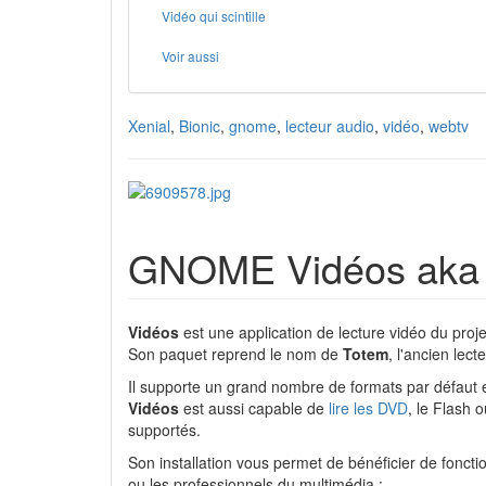
Vidéo qui scintille
Voir aussi
Xenial
,
Bionic
,
gnome
,
lecteur audio
,
vidéo
,
webtv
GNOME Vidéos aka To
Vidéos
est une application de lecture vidéo du proj
Son paquet reprend le nom de
Totem
, l'ancien lec
Il supporte un grand nombre de formats par défaut 
Vidéos
est aussi capable de
lire les DVD
, le Flash 
supportés.
Son installation vous permet de bénéficier de fonctio
ou les professionnels du multimédia :