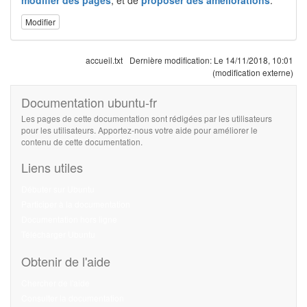
modifier des pages
, et de
proposer des améliorations
.
Modifier
accueil.txt
Dernière modification:
Le 14/11/2018, 10:01
(modification externe)
Documentation ubuntu-fr
Les pages de cette documentation sont rédigées par les utilisateurs
pour les utilisateurs. Apportez-nous votre aide pour améliorer le
contenu de cette documentation.
Liens utiles
Débuter sur Ubuntu
Participer à la documentation
Documentation hors ligne
Télécharger Ubuntu
Obtenir de l'aide
Chercher de l'aide
Consulter la documentation