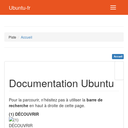
Ubuntu-fr
Piste
Accueil
Accueil
Modif
cette
Documentation Ubuntu
page
Lien
de
retou
Pour la parcourir, n'hésitez pas à utiliser la
barre de
recherche
en haut à droite de cette page.
(1) DÉCOUVRIR