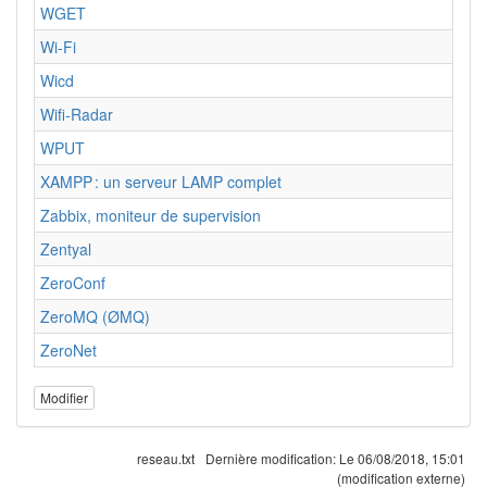
WGET
Wi-Fi
Wicd
Wifi-Radar
WPUT
XAMPP : un serveur LAMP complet
Zabbix, moniteur de supervision
Zentyal
ZeroConf
ZeroMQ (ØMQ)
ZeroNet
Modifier
reseau.txt
Dernière modification:
Le 06/08/2018, 15:01
(modification externe)