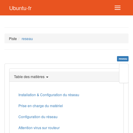
Ubuntu-fr
Piste
reseau
reseau
Modif
cette
Table des matières
page
Lien
de
retou
Installation & Configuration du réseau
Prise en charge du matériel
Configuration du réseau
Attention virus sur routeur