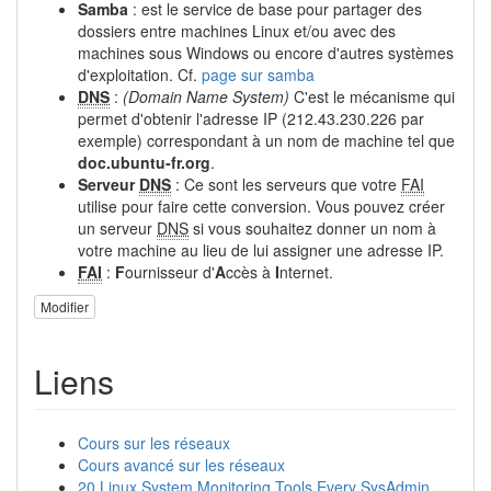
Samba
: est le service de base pour partager des
dossiers entre machines Linux et/ou avec des
machines sous Windows ou encore d'autres systèmes
d'exploitation. Cf.
page sur samba
DNS
:
(Domain Name System)
C'est le mécanisme qui
permet d'obtenir l'adresse IP (212.43.230.226 par
exemple) correspondant à un nom de machine tel que
doc.ubuntu-fr.org
.
Serveur
DNS
: Ce sont les serveurs que votre
FAI
utilise pour faire cette conversion. Vous pouvez créer
un serveur
DNS
si vous souhaitez donner un nom à
votre machine au lieu de lui assigner une adresse IP.
FAI
:
F
ournisseur d'
A
ccès à
I
nternet.
Modifier
Liens
Cours sur les réseaux
Cours avancé sur les réseaux
20 Linux System Monitoring Tools Every SysAdmin