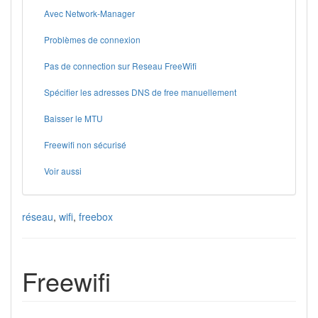
Avec Network-Manager
Problèmes de connexion
Pas de connection sur Reseau FreeWifi
Spécifier les adresses DNS de free manuellement
Baisser le MTU
Freewifi non sécurisé
Voir aussi
réseau
,
wifi
,
freebox
Freewifi