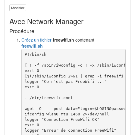
Modifier
Avec Network-Manager
Procédure
Créez un fichier
freewifi.sh
contenant
freewifi.sh
#!/bin/sh
[
!
-f
/
sbin
/
iwconfig 
-o
!
-x
/
sbin
/
iwconfig 
exit
0
[
$
(
/
sbin
/
iwconfig 
2
>&
1
|
grep
-i
 freewifi 
|
w
logger 
"Ce n'est pas FreeWifi ..."
exit
0
. 
/
etc
/
freewifi.conf

wget
-O
 - 
--post-data
=
"login=
$LOGIN
&password=
ifconfig
 wlan0 mtu 
1460
2
>/
dev
/
null 

logger 
"Connection FreeWifi OK"
exit
0
logger 
"Erreur de connection FreeWifi"