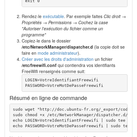
exit
0
Rendez-le
exécutable
. Par exemple faites
Clic droit →
Propriétés → Permissions → Cochez la case
"Autoriser l'exécution du fichier comme un
programme"
Copiez-le dans le dossier
/etc/NetworkManager/dispatcher.d
(la copie doit se
faire en
mode administrateur
).
Créer avec les droits d'administration
un fichier
/etc/freewifi.conf
qui contiendra vos identifiants
FreeWifi renseignés comme suit:
LOGIN
PASSWORD
=VotreMotDePasseFreewifi 
Résumé en ligne de commande
sudo
wget
"http://doc.ubuntu-fr.org/_export/code/f
sudo
chmod
 +x 
/
etc
/
NetworkManager
/
dispatcher.d
/
echo
LOGIN
=VotreIdentifiantFreewifi 
|
sudo
tee
/
et
echo
PASSWORD
=VotreMotDePasseFreewifi 
|
sudo
tee
-