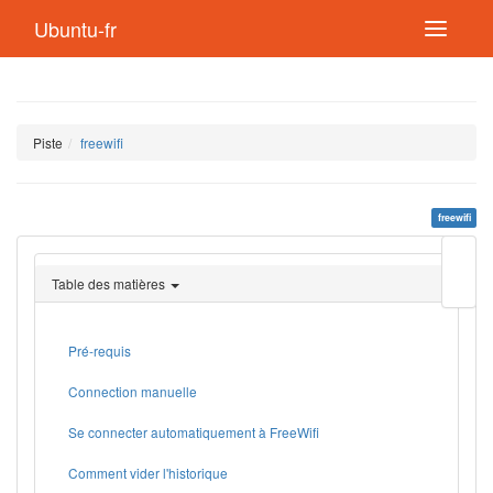
Ubuntu-fr
Piste
freewifi
freewifi
Modif
cette
Table des matières
page
Lien
de
retou
Pré-requis
Connection manuelle
Se connecter automatiquement à FreeWifi
Comment vider l'historique