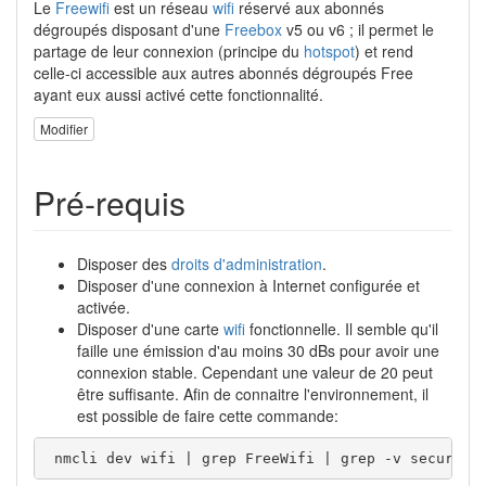
Le
Freewifi
est un réseau
wifi
réservé aux abonnés
dégroupés disposant d'une
Freebox
v5 ou v6 ; il permet le
partage de leur connexion (principe du
hotspot
) et rend
celle-ci accessible aux autres abonnés dégroupés Free
ayant eux aussi activé cette fonctionnalité.
Modifier
Pré-requis
Disposer des
droits d'administration
.
Disposer d'une connexion à Internet configurée et
activée.
Disposer d'une carte
wifi
fonctionnelle. Il semble qu'il
faille une émission d'au moins 30 dBs pour avoir une
connexion stable. Cependant une valeur de 20 peut
être suffisante. Afin de connaitre l'environnement, il
est possible de faire cette commande:
 nmcli dev wifi | grep FreeWifi | grep -v secure |