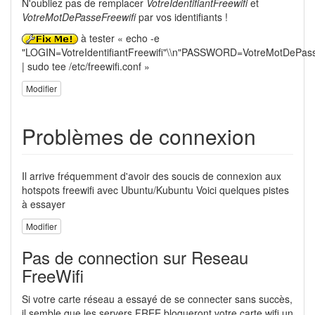
N'oubliez pas de remplacer
VotreIdentifiantFreewifi
et
VotreMotDePasseFreewifi
par vos identifiants !
à tester « echo -e
"LOGIN=VotreIdentifiantFreewifi"\\n"PASSWORD=VotreMotDePass
| sudo tee /etc/freewifi.conf »
Modifier
Problèmes de connexion
Il arrive fréquemment d'avoir des soucis de connexion aux
hotspots freewifi avec Ubuntu/Kubuntu Voici quelques pistes
à essayer
Modifier
Pas de connection sur Reseau
FreeWifi
Si votre carte réseau a essayé de se connecter sans succès,
il semble que les servers FREE bloqueront votre carte wifi un