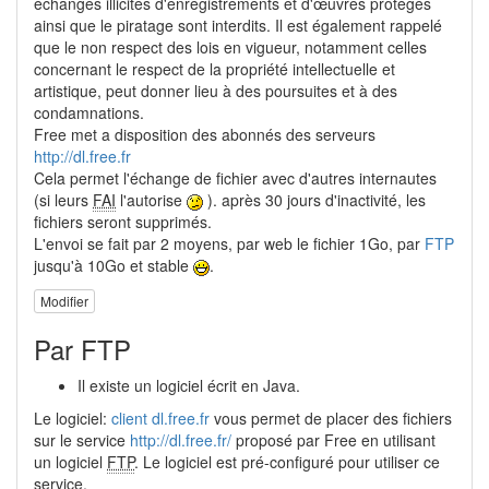
échanges illicites d'enregistrements et d'œuvres protégés
ainsi que le piratage sont interdits. Il est également rappelé
que le non respect des lois en vigueur, notamment celles
concernant le respect de la propriété intellectuelle et
artistique, peut donner lieu à des poursuites et à des
condamnations.
Free met a disposition des abonnés des serveurs
http://dl.free.fr
Cela permet l'échange de fichier avec d'autres internautes
(si leurs
FAI
l'autorise
). après 30 jours d'inactivité, les
fichiers seront supprimés.
L'envoi se fait par 2 moyens, par web le fichier 1Go, par
FTP
jusqu'à 10Go et stable
.
Modifier
Par FTP
Il existe un logiciel écrit en Java.
Le logiciel:
client dl.free.fr
vous permet de placer des fichiers
sur le service
http://dl.free.fr/
proposé par Free en utilisant
un logiciel
FTP
. Le logiciel est pré-configuré pour utiliser ce
service.