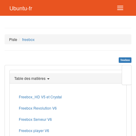
Ubuntu-fr
Piste
freebox
freebox
Modif
cette
Table des matières
page
Lien
de
retou
Freebox_HD V5 et Crystal
Freebox Revolution V6
Freebox Serveur V6
Freebox player V6