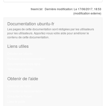
freemi.txt
Dernière modification:
Le 17/06/2017, 18:53
(modification externe)
Documentation ubuntu-fr
Les pages de cette documentation sont rédigées par les utilisateurs
pour les utilisateurs. Apportez-nous votre aide pour améliorer le
contenu de cette documentation.
Liens utiles
Débuter sur Ubuntu
Participer à la documentation
Documentation hors ligne
Télécharger Ubuntu
Obtenir de l'aide
Chercher de l'aide
Consulter la documentation
Consulter le Forum
Lisez le guide