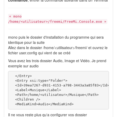
« mono
/home/<utilisateur>/freemi/FreeMi.Console.exe »
mono puis le dossier d'installation du programme qui sera
identique pour la suite
Allez dans le dossier /home/<utilisateur>/freemi/ et ouvrez le
fichier user.config qui vient de se créé
Vous avez les trois dossier Audio, Image et Vidéo. Je prend
exemple sur audio
  </Entry>

  <Entry xsi:type="Folder">

  <Id>39ea7267-d931-4153-a798-3443a3a85f83</Id>

  <Label>Musique</Label>

  <Path>/home/<utilisateur>/Musique</Path>

  <Children />

  <MediaKind>Audio</MediaKind>
Il ne vous reste plus qu'a configurer vos dossier