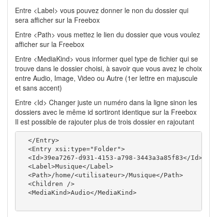
Entre <Label> vous pouvez donner le non du dossier qui
sera afficher sur la Freebox
Entre <Path> vous mettez le lien du dossier que vous voulez
afficher sur la Freebox
Entre <MediaKind> vous informer quel type de fichier qui se
trouve dans le dossier choisi, à savoir que vous avez le choix
entre Audio, Image, Video ou Autre (1er lettre en majuscule
et sans accent)
Entre <Id> Changer juste un numéro dans la ligne sinon les
dossiers avec le même id sortiront identique sur la Freebox
Il est possible de rajouter plus de trois dossier en rajoutant
  </Entry>

  <Entry xsi:type="Folder">

  <Id>39ea7267-d931-4153-a798-3443a3a85f83</Id>

  <Label>Musique</Label>

  <Path>/home/<utilisateur>/Musique</Path>

  <Children />

  <MediaKind>Audio</MediaKind>
