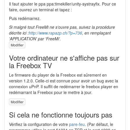
Il faut ajouter le ppa ppa:timekiller/unity-systrayfix. Pour ce
faire, ouvrez un terminal et tapez :
Puis redémarrez.
Si malgré tout FreeMi ne s'ouvre pas, suivez la procédure
décrite ici :
http://www.rapazp.ch/?p=736
, en remplaçant
'APPLICATION' par 'FreeMi'.
Modifier
Votre ordinateur ne s'affiche pas sur
la Freebox TV
Le firmware du player de la Freebox est sûrement en
version 1.2.0. Celle-ci est connue pour avoir un bug avec la
connexion uPnP. Il suffit de redémarrer le freebox player en
redémarrant la Freebox pour le mettre à jour.
Modifier
Si cela ne fonctionne toujours pas
Vérifiez la configuration de votre
pare-feu
. (Par défaut, le
programme utilise le port 51234 en
TCP
et le port 1900 en