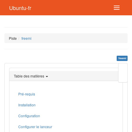
Ubuntu-fr
Piste
freemi
freemi
Modif
cette
Table des matières
page
Lien
de
retou
Pré-requis
Installation
Configuration
Configurer le lanceur