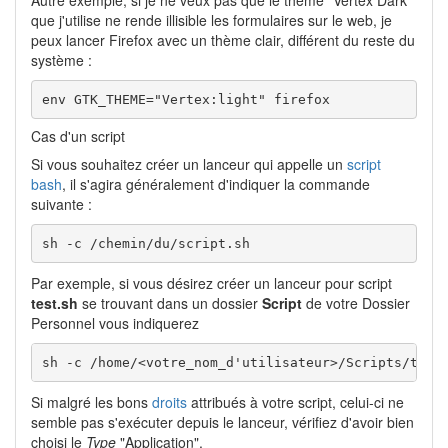
Autre exemple, si je ne veux pas que le thème "Vertex Dark"
que j'utilise ne rende illisible les formulaires sur le web, je
peux lancer Firefox avec un thème clair, différent du reste du
système :
env GTK_THEME="Vertex:light" firefox
Cas d'un script
Si vous souhaitez créer un lanceur qui appelle un
script
bash
, il s'agira généralement d'indiquer la commande
suivante :
sh -c /chemin/du/script.sh
Par exemple, si vous désirez créer un lanceur pour script
test.sh
se trouvant dans un dossier
Script
de votre Dossier
Personnel vous indiquerez
sh -c /home/<votre_nom_d'utilisateur>/Scripts/test
Si malgré les bons
droits
attribués à votre script, celui-ci ne
semble pas s'exécuter depuis le lanceur, vérifiez d'avoir bien
choisi le
Type
"Application".