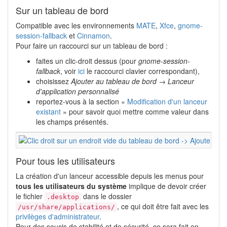
Sur un tableau de bord
Compatible avec les environnements
MATE
,
Xfce
,
gnome-
session-fallback
et
Cinnamon
.
Pour faire un raccourci sur un tableau de bord :
faites un clic-droit dessus (pour
gnome-session-
fallback
, voir
ici
le raccourci clavier correspondant),
choisissez
Ajouter au tableau de bord → Lanceur
d'application personnalisé
reportez-vous à la section «
Modification d'un lanceur
existant
» pour savoir quoi mettre comme valeur dans
les champs présentés.
Pour tous les utilisateurs
La création d'un lanceur accessible depuis les menus pour
tous les utilisateurs du système
implique de devoir créer
le fichier
dans le dossier
.desktop
, ce qui doit être fait avec les
/usr/share/applications/
privilèges d'administrateur
.
Pour des soucis de stabilité et de sécurité, ce sera fait en