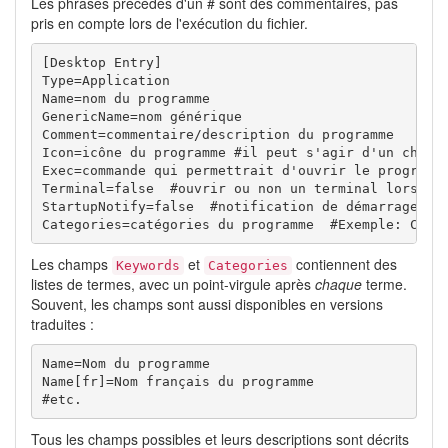
Les phrases précédés d'un # sont des commentaires, pas
pris en compte lors de l'exécution du fichier.
[Desktop Entry]

Type=Application

Name=nom du programme

GenericName=nom générique

Comment=commentaire/description du programme

Icon=icône du programme #il peut s'agir d'un chemin
Exec=commande qui permettrait d'ouvrir le programme
Terminal=false  #ouvrir ou non un terminal lors de 
StartupNotify=false  #notification de démarrage ou 
Categories=catégories du programme  #Exemple: Cate
Les champs
et
contiennent des
Keywords
Categories
listes de termes, avec un point-virgule après
chaque
terme.
Souvent, les champs sont aussi disponibles en versions
traduites :
Name=Nom du programme

Name[fr]=Nom français du programme

#etc.
Tous les champs possibles et leurs descriptions sont décrits