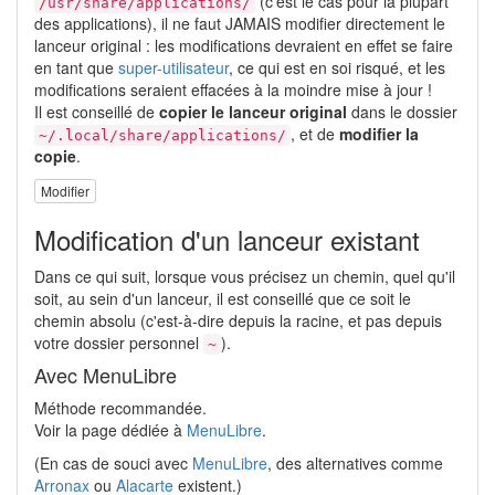
(c'est le cas pour la plupart
/usr/share/applications/
des applications), il ne faut JAMAIS modifier directement le
lanceur original : les modifications devraient en effet se faire
en tant que
super-utilisateur
, ce qui est en soi risqué, et les
modifications seraient effacées à la moindre mise à jour !
Il est conseillé de
copier le lanceur original
dans le dossier
, et de
modifier la
~/.local/share/applications/
copie
.
Modifier
Modification d'un lanceur existant
Dans ce qui suit, lorsque vous précisez un chemin, quel qu'il
soit, au sein d'un lanceur, il est conseillé que ce soit le
chemin absolu (c'est-à-dire depuis la racine, et pas depuis
votre dossier personnel
).
~
Avec MenuLibre
Méthode recommandée.
Voir la page dédiée à
MenuLibre
.
(En cas de souci avec
MenuLibre
, des alternatives comme
Arronax
ou
Alacarte
existent.)