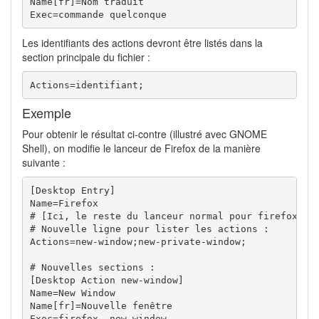
Name[fr]=Nom traduit

Exec=commande quelconque
Les identifiants des actions devront être listés dans la
section principale du fichier :
Actions=identifiant;
Exemple
Pour obtenir le résultat ci-contre (illustré avec GNOME
Shell), on modifie le lanceur de Firefox de la manière
suivante :
[Desktop Entry]

Name=Firefox

# [Ici, le reste du lanceur normal pour firefox]

# Nouvelle ligne pour lister les actions :

Actions=new-window;new-private-window; 

# Nouvelles sections :

[Desktop Action new-window]

Name=New Window

Name[fr]=Nouvelle fenêtre

Exec=firefox -new-window
