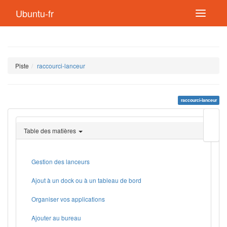
Ubuntu-fr
Piste
raccourci-lanceur
raccourci-lanceur
Modif
cette
Table des matières
page
Lien
de
retou
Gestion des lanceurs
Ajout à un dock ou à un tableau de bord
Organiser vos applications
Ajouter au bureau