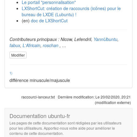
Le portail "personnalisation"
LXShortCut: création de raccourcis (icônes) pour le
bureau de LXDE (Lubuntu) !
(en)
doc de LXShortCut
Contributeurs principaux : Nicow, Lefendril,
YannUbuntu
,
fabux
,
L'Africain
,
roschan
, …
Modifier
1)
différence minuscule/majuscule
raccourci-lanceur.txt
Dernière modification:
Le 20/02/2020, 20:21
(modification externe)
Documentation ubuntu-fr
Les pages de cette documentation sont rédigées par les utilisateurs
pour les utilisateurs. Apportez-nous votre aide pour améliorer le
contenu de cette documentation.