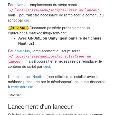
Pour
Nemo
, l'emplacement du script serait
,
~/.local/share/nemo/scripts/Créer un lanceur
mais il pourrait être nécessaire de remplacer le contenu du
script par
ceci
.
Cinnamon possède probablement un
équivalent à mate-desktop-item-edit
Avec GNOME ou Unity (gestionnaire de fichiers
Nautilus)
Pour
Nautilus
, l'emplacement du script serait
~/.local/share/nautilus/scripts/Créer un
, mais il pourrait être nécessaire de remplacer le
lanceur
contenu du script par
ceci
.
Une
extension Nautilus
(non-officielle, à installer avec la
méthode présentée par le développeur), est aussi disponible
à
cette adresse
.
Modifier
Lancement d'un lanceur
Si le fichier .desktop a l'attribut executable, on peut cliquer