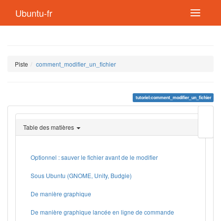
Ubuntu-fr
Piste
comment_modifier_un_fichier
tutoriel:comment_modifier_un_fichier
Modif
cette
Table des matières
page
Lien
de
retou
Optionnel : sauver le fichier avant de le modifier
Sous Ubuntu (GNOME, Unity, Budgie)
De manière graphique
De manière graphique lancée en ligne de commande