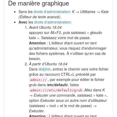
De manière graphique
Sans les
droits d'administration
:
K → Utilitaires → Kate
(Éditeur de texte avancé)
.
Avec
les
droits d'administration
:
Avant Ubuntu 18.04
appuyez sur Alt+F2, puis saisissez « gksudo
kate ». Saisissez votre mot de passe.
Attention
: L'éditeur étant ouvert en tant
qu'administrateur, vous risquez d'endommager
des fichiers systèmes. À n'utiliser qu'en cas de
besoin.
À partir d'Ubuntu 18.04
Dans
dolphin
, entrez le chemin vers votre fichier
grâce au raccourci CTRL+L précédé par
, par exemple pour éditer le fichier
admin://
grub dans
/etc/default/
, faites
.Allez dans
K
admin:///etc/default/grub
→ Exécuter une commande
, saisissez « kate »,
option
Exécuter sous un autre nom d'utilisateur
(saisissez « root » et le mot de passe) →
Exécuter
.
Attention
: L'éditeur étant ouvert en tant