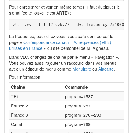
Pour enregistrer et voir en même temps, il faut dupliquer le
signal (cette fois-ci, c'est ARTE) :
vlc -vvv --ttl 12 dvb:// --dvb-frequency=754000000
La fréquence, pour chez vous, vous sera donnée par la
page «
Correspondance canaux TV/fréquences (MHz)
utilisés en France
» du site personnel de M. Vigneau.
Dans VLC, changez de chaîne par le menu « Navigation ».
Vous pouvez aussi rajouter un raccourci dans vos menus
avec un éditeur de menu comme
Menulibre
ou
Alacarte
.
Pour information
Chaîne
Commande
TF1
program=1537
France 2
program=257
France 3
program=270⇒293
Canal+
program=769