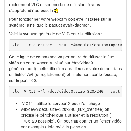
rapidement VLC et son mode de diffusion, à vous
d'approfondir au besoin
.
Pour fonctionner votre webcam doit être installée sur le
système, ainsi que le paquet avahi-daemon.
Voici la syntaxe générale de VLC pour la diffusion :
vlc flux_d'entrée --sout "#module1{option1=paramèt
Cette ligne de commande va permettre de diffuser le flux
vidéo de votre webcam (situé sur /dev/video0
généralement), cette diffusion aura lieu sur votre écran, dans
un fichier AVI (enregistrement) et finalement sur le réseau,
sur le port 100.
vlc -V X11 v4l:/dev/video0:size=320x240 --sout "#t
-V X11 : utilise le serveur X pour l'affichage
v4l:/dev/video0:size=320x240 (flux_d'entrée) on
précise le périphérique à utiliser et la résolution (
176x120 possible). On pourrait donner un fichier vidéo
par exemple ( toto.avi à la place de