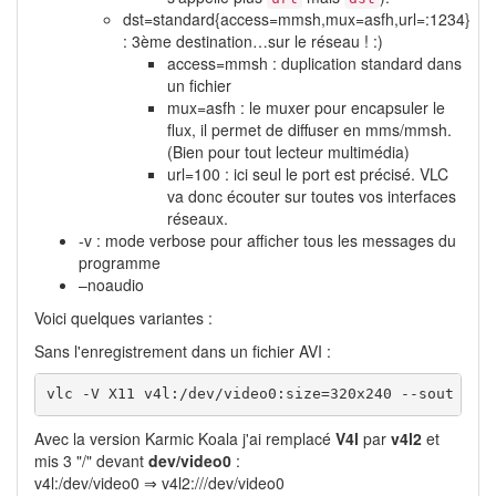
dst=standard{access=mmsh,mux=asfh,url=:1234}
: 3ème destination…sur le réseau ! :)
access=mmsh : duplication standard dans
un fichier
mux=asfh : le muxer pour encapsuler le
flux, il permet de diffuser en mms/mmsh.
(Bien pour tout lecteur multimédia)
url=100 : ici seul le port est précisé. VLC
va donc écouter sur toutes vos interfaces
réseaux.
-v : mode verbose pour afficher tous les messages du
programme
–noaudio
Voici quelques variantes :
Sans l'enregistrement dans un fichier AVI :
vlc -V X11 v4l:/dev/video0:size=320x240 --sout "#t
Avec la version Karmic Koala j'ai remplacé
V4l
par
v4l2
et
mis 3 "/" devant
dev/video0
:
v4l:/dev/video0 ⇒ v4l2:///dev/video0