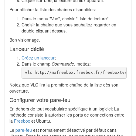
Cliquer sur
Lire
, la lecture du flux apparaît.
Pour afficher la liste des chaînes disponibles:
Dans le menu "Vue", choisir "Liste de lecture";
Choisir la chaîne que vous souhaitez regarder en
double cliquant dessus.
Bon visionnage.
Lanceur dédié
Créez un lanceur
;
Dans le champ
Commande
, mettez:
vlc http://mafreebox.freebox.fr/freeboxtv/pla
Notez que VLC lira la première chaîne de la liste dès son
ouverture.
Configurer votre pare-feu
En dehors de tout vocabulaire spécifique à un logiciel: La
méthode consiste à autoriser les ports de connections entre
la
Freebox
et Ubuntu.
Le
pare-feu
est normalement désactivé par défaut dans
Ubuntu. Dans le cas contraire, pour savoir si votre pare-feu