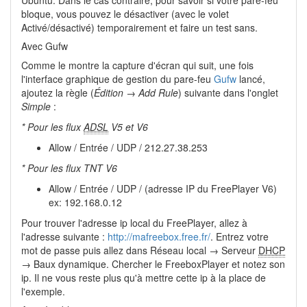
bloque, vous pouvez le désactiver (avec le volet
Activé/désactivé) temporairement et faire un test sans.
Avec Gufw
Comme le montre la capture d'écran qui suit, une fois
l'interface graphique de gestion du pare-feu
Gufw
lancé,
ajoutez la règle (
Édition → Add Rule
) suivante dans l'onglet
Simple
:
* Pour les flux
ADSL
V5 et V6
Allow / Entrée / UDP / 212.27.38.253
* Pour les flux TNT V6
Allow / Entrée / UDP / (adresse IP du FreePlayer V6)
ex: 192.168.0.12
Pour trouver l'adresse ip local du FreePlayer, allez à
l'adresse suivante :
http://mafreebox.free.fr/
. Entrez votre
mot de passe puis allez dans Réseau local → Serveur
DHCP
→ Baux dynamique. Chercher le FreeboxPlayer et notez son
ip. Il ne vous reste plus qu'à mettre cette ip à la place de
l'exemple.