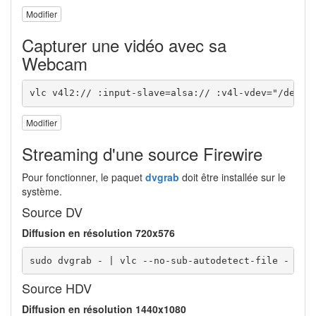
Modifier
Capturer une vidéo avec sa
Webcam
vlc v4l2:// :input-slave=alsa:// :v4l-vdev="/dev/v
Modifier
Streaming d'une source Firewire
Pour fonctionner, le paquet
dvgrab
doit être installée sur le
système.
Source DV
Diffusion en résolution 720x576
sudo dvgrab - | vlc --no-sub-autodetect-file - :de
Source HDV
Diffusion en résolution 1440x1080