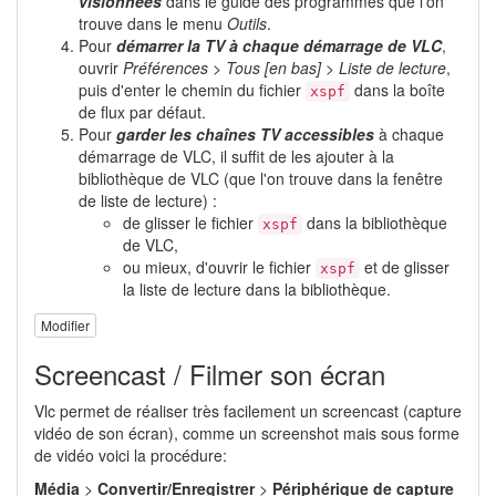
visionnées
dans le guide des programmes que l'on
trouve dans le menu
Outils
.
Pour
démarrer la TV à chaque démarrage de VLC
,
ouvrir
Préférences > Tous [en bas] > Liste de lecture
,
puis d'enter le chemin du fichier
dans la boîte
xspf
de flux par défaut.
Pour
garder les chaînes TV accessibles
à chaque
démarrage de VLC, il suffit de les ajouter à la
bibliothèque de VLC (que l'on trouve dans la fenêtre
de liste de lecture) :
de glisser le fichier
dans la bibliothèque
xspf
de VLC,
ou mieux, d'ouvrir le fichier
et de glisser
xspf
la liste de lecture dans la bibliothèque.
Modifier
Screencast / Filmer son écran
Vlc permet de réaliser très facilement un screencast (capture
vidéo de son écran), comme un screenshot mais sous forme
de vidéo voici la procédure:
Média
>
Convertir/Enregistrer
>
Périphérique de capture