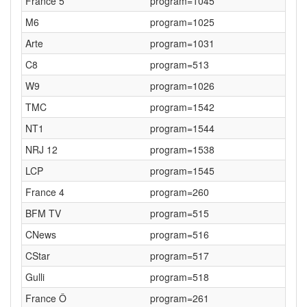
France 5
program=1045
M6
program=1025
Arte
program=1031
C8
program=513
W9
program=1026
TMC
program=1542
NT1
program=1544
NRJ 12
program=1538
LCP
program=1545
France 4
program=260
BFM TV
program=515
CNews
program=516
CStar
program=517
Gulli
program=518
France Ô
program=261