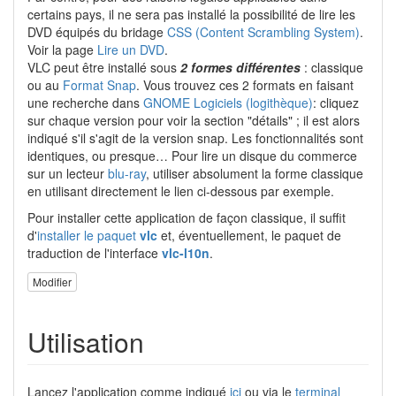
certains pays, il ne sera pas installé la possibilité de lire les
DVD équipés du bridage
CSS (Content Scrambling System)
.
Voir la page
Lire un DVD
.
VLC peut être installé sous
2 formes différentes
: classique
ou au
Format Snap
. Vous trouvez ces 2 formats en faisant
une recherche dans
GNOME Logiciels (logithèque)
: cliquez
sur chaque version pour voir la section "détails" ; il est alors
indiqué s'il s'agit de la version snap. Les fonctionnalités sont
identiques, ou presque… Pour lire un disque du commerce
sur un lecteur
blu-ray
, utiliser absolument la forme classique
en utilisant directement le lien ci-dessous par exemple.
Pour installer cette application de façon classique, il suffit
d'
installer le paquet
vlc
et, éventuellement, le paquet de
traduction de l'interface
vlc-l10n
.
Modifier
Utilisation
Lancez l'application comme indiqué
ici
ou via le
terminal