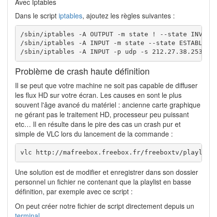
Avec Iptables
Dans le script
iptables
, ajoutez les règles suivantes :
/sbin/iptables -A OUTPUT -m state ! --state INVALID
/sbin/iptables -A INPUT -m state --state ESTABLISHE
/sbin/iptables -A INPUT -p udp -s 212.27.38.253 -j
Problème de crash haute définition
Il se peut que votre machine ne soit pas capable de diffuser
les flux HD sur votre écran. Les causes en sont le plus
souvent l'âge avancé du matériel : ancienne carte graphique
ne gérant pas le traitement HD, processeur peu puissant
etc… Il en résulte dans le pire des cas un crash pur et
simple de VLC lors du lancement de la commande :
vlc http://mafreebox.freebox.fr/freeboxtv/playlist
Une solution est de modifier et enregistrer dans son dossier
personnel un fichier ne contenant que la playlist en basse
définition, par exemple avec ce script :
On peut créer notre fichier de script directement depuis un
terminal