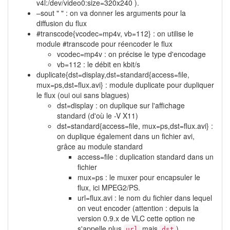
v4l:/dev/video0:size=320x240 ).
–sout " " : on va donner les arguments pour la
diffusion du flux
#transcode{vcodec=mp4v, vb=112} : on utilise le
module #transcode pour réencoder le flux
vcodec=mp4v : on précise le type d'encodage
vb=112 : le débit en kbit/s
duplicate{dst=display,dst=standard{access=file,
mux=ps,dst=flux.avi} : module duplicate pour dupliquer
le flux (oui oui sans blagues)
dst=display : on duplique sur l'affichage
standard (d'où le -V X11)
dst=standard{access=file, mux=ps,dst=flux.avi} :
on duplique également dans un fichier avi,
grâce au module standard
access=file : duplication standard dans un
fichier
mux=ps : le muxer pour encapsuler le
flux, ici MPEG2/PS.
url=flux.avi : le nom du fichier dans lequel
on veut encoder (attention : depuis la
version 0.9.x de VLC cette option ne
s'appelle plus
mais
).
url
dst