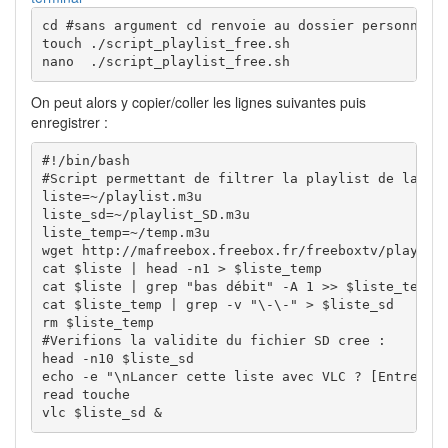
cd #sans argument cd renvoie au dossier personnel

touch ./script_playlist_free.sh

nano  ./script_playlist_free.sh
On peut alors y copier/coller les lignes suivantes puis
enregistrer :
#!/bin/bash

#Script permettant de filtrer la playlist de la fre
liste=~/playlist.m3u

liste_sd=~/playlist_SD.m3u

liste_temp=~/temp.m3u

wget http://mafreebox.freebox.fr/freeboxtv/playlist
cat $liste | head -n1 > $liste_temp

cat $liste | grep "bas débit" -A 1 >> $liste_temp

cat $liste_temp | grep -v "\-\-" > $liste_sd

rm $liste_temp

#Verifions la validite du fichier SD cree :

head -n10 $liste_sd

echo -e "\nLancer cette liste avec VLC ? [Entree/Fe
read touche

vlc $liste_sd &