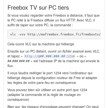
Freebox TV sur PC tiers
Si vous voulez regarder votre Freebox à distance, il faut que
le PC relié à la Freebox diffuse un flux HTTP. Avec VLC, il
suffit de taper sur votre PC, la commande :
vlc -vvv http://mafreebox.freebox.fr/freeboxtv/pla
Cela ouvre VLC sur la machine qui héberge.
Ensuite sur un PC distant,
ouvrir un fichier avancé
avec VLC,
et tapez «
» où «
http://@##.###.###.##:1234
##.###.###.## » est l'adresse IP de la machine qui envoie le
flux.
Il vous faudra rediriger le port 1234 vers l'ordinateur qui
héberge depuis la configuration routeur de Free et adapter
les règles de votre pare-feu en conséquence.
Vous pouvez bien sûr utiliser un autre port que 1234
(adapter la commande et la règle de routage en
conséquence)
Bien sur, les niveaux d'encodage peuvent changer! On peut