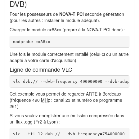
DVB)
Pour les possesseurs de
NOVA-T PCI
seconde génération
(pour les autres : installer le module adéquat).
Charger le module cx88xx (propre à la NOVA-T PCI donc) :
modprobe cx88xx
Une fois le module correctement installé (celui-ci ou un autre
adapté à votre carte d'acquisition).
Ligne de commande VLC
vlc dvb:// --dvb-frequency=490000000 --dvb-adapter
Cet exemple vous permet de regarder ARTE à Bordeaux
(fréquence 490
MHz
: canal 23 et numéro de programme
261)
Si vous voulez enregistrer une émission compressée dans
un flux .ogg (Fr2 à Lyon) :
vlc --ttl 12 dvb:// --dvb-frequency=754000000 --dv