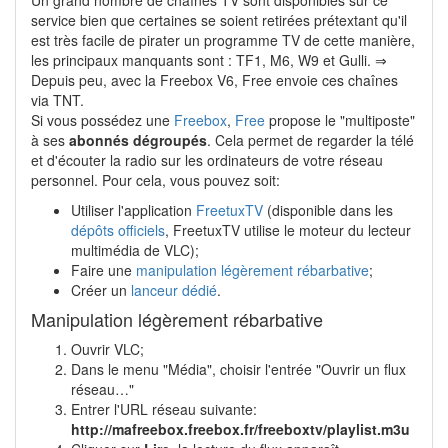
service bien que certaines se soient retirées prétextant qu'il
est très facile de pirater un programme TV de cette manière,
les principaux manquants sont : TF1, M6, W9 et Gulli. ⇒
Depuis peu, avec la Freebox V6, Free envoie ces chaînes
via TNT.
Si vous possédez une
Freebox
,
Free
propose le "multiposte"
à ses
abonnés dégroupés
. Cela permet de regarder la télé
et d'écouter la radio sur les ordinateurs de votre réseau
personnel. Pour cela, vous pouvez soit:
Utiliser l'application
FreetuxTV
(disponible dans les
dépôts officiels
, FreetuxTV utilise le moteur du lecteur
multimédia de VLC);
Faire une
manipulation légèrement rébarbative
;
Créer un
lanceur dédié
.
Manipulation légèrement rébarbative
Ouvrir VLC;
Dans le menu "Média", choisir l'entrée "Ouvrir un flux
réseau…"
Entrer l'URL réseau suivante:
http://mafreebox.freebox.fr/freeboxtv/playlist.m3u