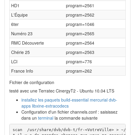
HD1
program=2561
L'Équipe
program=2562
6ter
program=1046
Numéro 23
program=2565
RMC Découverte
program=2564
Chérie 25
program=2563
LCI
program=776
France Info
program=262
Fichier de configuration
testé avec une Terratec CinergyT2 - Ubuntu 10.04 LTS
installez les paquets
build-essential mercurial dvb-
apps libxine-extracodecs
Configuration d'un fichier channels.conf : saisissez
dans un
terminal
la commande suivante
scan  /usr/share/dvb/dvb-t/fr-<VotreVille> > ~/.vlc