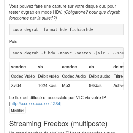
Vous pouvez faire une capture sur votre disque dur, pour
tester dvgrab en mode HDV.
(Obligatoire? pour que dvgrab
fonctionne par la suite??)
sudo dvgrab -format hdv fichierhdv-
Puis
sudo dvgrab -f hdv -noavc -nostop -|vlc - --sout '
vcodec
vb
acodec
ab
deinterla
Codec Vidéo
Débit vidéo
Codec Audio
Débit audio
Filtre de 
Xvid4
1024 kb/s
Mp3
96kb/s
Activé
Le flux est diffusé et accessible par VLC via votre IP.
[
http://xxx.xxx.xxx.xxx:1234]
Modifier
Streaming Freebox (multiposte)
Un grand nombre de chaînes TV sont disponibles sur ce