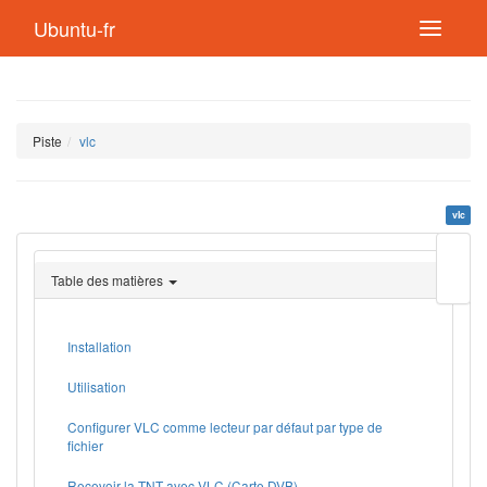
Ubuntu-fr
Piste
vlc
vlc
Modif
cette
Table des matières
page
Lien
de
retou
Installation
Utilisation
Configurer VLC comme lecteur par défaut par type de
fichier
Recevoir la TNT avec VLC (Carte DVB)