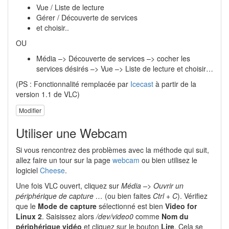
Vue / Liste de lecture
Gérer / Découverte de services
et choisir..
OU
Média –> Découverte de services –> cocher les
services désirés –> Vue –> Liste de lecture et choisir…
(PS : Fonctionnalité remplacée par
Icecast
à partir de la
version 1.1 de VLC)
Modifier
Utiliser une Webcam
Si vous rencontrez des problèmes avec la méthode qui suit,
allez faire un tour sur la page
webcam
ou bien utilisez le
logiciel
Cheese
.
Une fois VLC ouvert, cliquez sur
Média –> Ouvrir un
périphérique de capture …
(ou bien faites
Ctrl + C
). Vérifiez
que le
Mode de capture
sélectionné est bien
Video for
Linux 2
. Saisissez alors
/dev/video0
comme
Nom du
périphérique vidéo
et cliquez sur le bouton
Lire
. Cela se