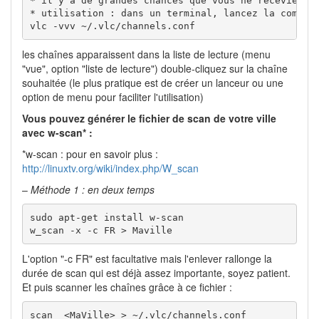
* il y a de grandes chances que vous ne receviez au
* utilisation : dans un terminal, lancez la command
vlc -vvv ~/.vlc/channels.conf
les chaînes apparaissent dans la liste de lecture (menu
"vue", option "liste de lecture") double-cliquez sur la chaîne
souhaitée (le plus pratique est de créer un lanceur ou une
option de menu pour faciliter l'utilisation)
Vous pouvez générer le fichier de scan de votre ville
avec w-scan* :
*w-scan : pour en savoir plus :
http://linuxtv.org/wiki/index.php/W_scan
–
Méthode 1 : en deux temps
sudo apt-get install w-scan

w_scan -x -c FR > Maville
L'option "-c FR" est facultative mais l'enlever rallonge la
durée de scan qui est déjà assez importante, soyez patient.
Et puis scanner les chaînes grâce à ce fichier :
scan  <MaVille> > ~/.vlc/channels.conf