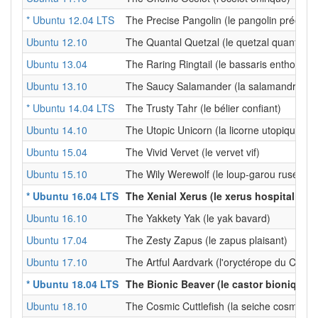
* Ubuntu 12.04 LTS
The Precise Pangolin (le pangolin précis)
Ubuntu 12.10
The Quantal Quetzal (le quetzal quantique
Ubuntu 13.04
The Raring Ringtail (le bassaris enthousias
Ubuntu 13.10
The Saucy Salamander (la salamandre dél
* Ubuntu 14.04 LTS
The Trusty Tahr (le bélier confiant)
Ubuntu 14.10
The Utopic Unicorn (la licorne utopique)
Ubuntu 15.04
The Vivid Vervet (le vervet vif)
Ubuntu 15.10
The Wily Werewolf (le loup-garou rusé)
* Ubuntu 16.04 LTS
The Xenial Xerus (le xerus hospitalier)
Ubuntu 16.10
The Yakkety Yak (le yak bavard)
Ubuntu 17.04
The Zesty Zapus (le zapus plaisant)
Ubuntu 17.10
The Artful Aardvark (l'oryctérope du Cap a
* Ubuntu 18.04 LTS
The Bionic Beaver (le castor bionique)
Ubuntu 18.10
The Cosmic Cuttlefish (la seiche cosmique