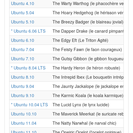
Ubuntu 4.10
The Warty Warthog (le phacochère verruq
Ubuntu 5.04
The Hoary Hedgehog (le hérisson vénérab
Ubuntu 5.10
The Breezy Badger (le blaireau jovial)
* Ubuntu 6.06 LTS
The Dapper Drake (le canard pimpant)
Ubuntu 6.10
The Edgy Eft (Le Triton Agité)
Ubuntu 7.04
The Feisty Fawn (le faon courageux)
Ubuntu 7.10
The Gutsy Gibbon (le gibbon fougueux)
* Ubuntu 8.04 LTS
The Hardy Heron (le héron robuste)
Ubuntu 8.10
The Intrepid Ibex (Le bouquetin intrépide)
Ubuntu 9.04
The Jaunty Jackalope (le jackalope enjoué
Ubuntu 9.10
The Karmic Koala (le koala karmique)
* Ubuntu 10.04 LTS
The Lucid Lynx (le lynx lucide)
Ubuntu 10.10
The Maverick Meerkat (le suricate rebelle)
Ubuntu 11.04
The Natty Narwhal (le narval chic)
Ubuntu 11.10
The Oneiric Ocelot (l'ocelot onirique)