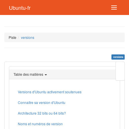
Ubuntu-fr
Piste
versions
versions
Modif
cette
Table des matières
page
Lien
de
retou
Versions d'Ubuntu activement soutenues
Connaître sa version d'Ubuntu
Architecture 32 bits ou 64 bits?
Noms et numéros de version