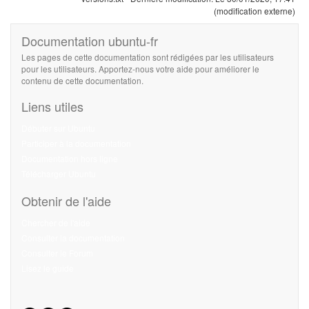
(modification externe)
Documentation ubuntu-fr
Les pages de cette documentation sont rédigées par les utilisateurs
pour les utilisateurs. Apportez-nous votre aide pour améliorer le
contenu de cette documentation.
Liens utiles
Débuter sur Ubuntu
Participer à la documentation
Documentation hors ligne
Télécharger Ubuntu
Obtenir de l'aide
Chercher de l'aide
Consulter la documentation
Consulter le Forum
Lisez le guide