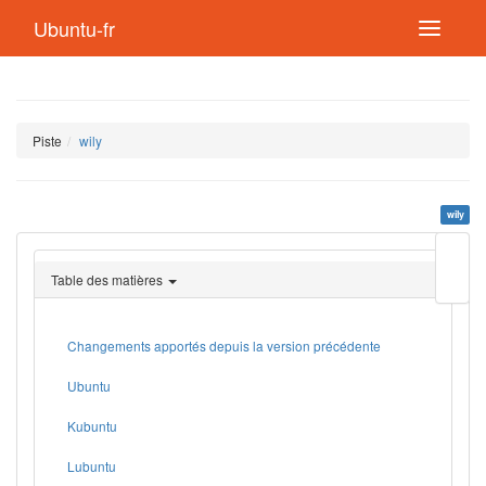
Ubuntu-fr
Piste
wily
wily
Modif
cette
Table des matières
page
Lien
de
retou
Changements apportés depuis la version précédente
Ubuntu
Kubuntu
Lubuntu