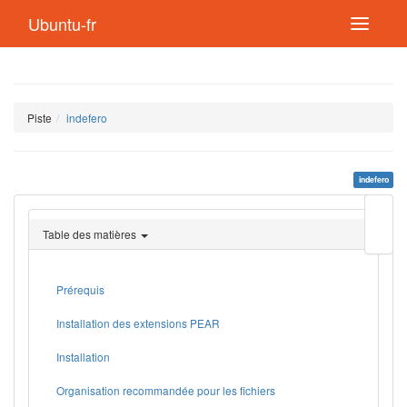
Ubuntu-fr
Piste
indefero
indefero
Modif
cette
Table des matières
page
Lien
de
retou
Prérequis
Installation des extensions PEAR
Installation
Organisation recommandée pour les fichiers