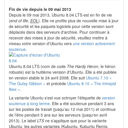
Fin de vie depuis le 09 mai 2013
Depuis le 09 mai 2013, Ubuntu 8.04 LTS est en fin de vie
(
end of life
,
EOL
). Elle ne profite plus de nouvelle mise à jour
de sécurité et les paquets logiciels pour cette version sont
déplacés dans des serveurs d'archive. Pour continuer à
recevoir des mises à jour de sécurité, veuillez mettre à
niveau votre version d'Ubuntu vers
une version activement
soutenue
.
Ubuntu 8.04 LTS (nom de code
The Hardy Heron
, le héron
robuste) est la huitième version d'Ubuntu. Elle a été publiée
en version stable le 24 avril 2008. Elle suit
Ubuntu 7.10 «
The Gutsy Gibbon »
et précède
Ubuntu 8.10 « The Intrepid
Ibex »
.
La variante Ubuntu s'est vue octroyer l'étiquette de
version
soutenue à long terme
. Elle a été soutenue pendant 3 ans
sur les postes de travail (jusqu'au 12 mai 2011) et continue
de l'être pendant 5 ans sur les serveurs (jusqu'en avril
2013). Le label
LTS
ne s'applique que pour la variante
Ubuntu; les autres variantes (Kubuntu, Kubuntu Remix,