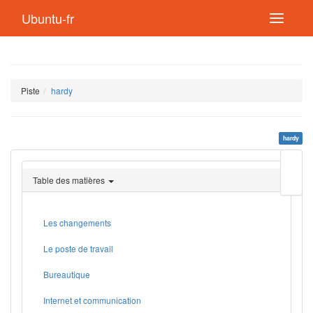
Ubuntu-fr
Piste
hardy
hardy
Modif
cette
Table des matières
page
Lien
de
retou
Les changements
Le poste de travail
Bureautique
Internet et communication