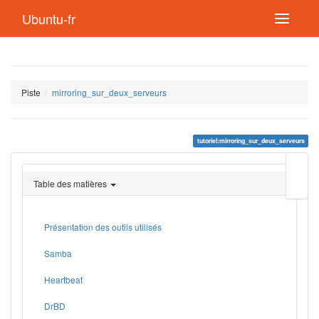
Ubuntu-fr
Piste
mirroring_sur_deux_serveurs
tutoriel:mirroring_sur_deux_serveurs
Modif
cette
Table des matières
page
Lien
de
retou
Présentation des outils utilisés
Samba
Heartbeat
DrBD