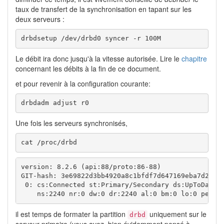
taux de transfert de la synchronisation en tapant sur les
deux serveurs :
drbdsetup /dev/drbd0 syncer -r 100M
Le débit ira donc jusqu'à la vitesse autorisée. Lire le
chapitre
concernant les débits à la fin de ce document.
et pour revenir à la configuration courante:
drbdadm adjust r0
Une fois les serveurs synchronisés,
cat /proc/drbd
version: 8.2.6 (api:88/proto:86-88)

GIT-hash: 3e69822d3bb4920a8c1bfdf7d647169eba7d2eb4 
 0: cs:Connected st:Primary/Secondary ds:UpToDate/U
    ns:2240 nr:0 dw:0 dr:2240 al:0 bm:0 lo:0 pe:0 
il est temps de formater la partition
uniquement sur le
drbd
serveur primaire (vous avez, bien évidemment pensé à