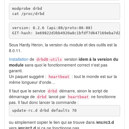
modprobe drbd

cat /proc/drbd
version: 8.2.6 (api:88/proto:86-88)

GIT-hash: 3e69822d3bb4920a8c1bfdf7d647169eba7d2eb4
Sous Hardy Heron, la version du module et des outils est la
8.0.11.
Installation
de
version
idem à la version du
drbd8-utils
module
sans quoi le fonctionnement correct n'est pas
garanti.
Un paquet suggéré :
: tout le monde est sur la
heartbeat
même longueur d'onde…
Il faut que le service
démarre, sinon le script de
drbd
démarrage de
lancé par
ne fonctionne
drbd
heartbeat
pas. Il faut donc lancer la commande :
update-rc.d drbd defaults 70
ou simplement copier le lien qui se trouve dans
/etc/rc3.d
vers
/etc/rc2.d
si ça ne fonctionne pas.