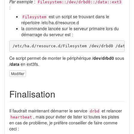
Par exemple
:
Filesystem::/dev/drbd0::/data::ext3
:
est un script se trouvant dans le
Filesystem
répertoire /etc/ha.d/resource.d
la commande lancée sur le serveur primaire lors du
démarrage du serveur est :
/etc/ha.d/resource.d/Filesystem /dev/drbd0 /data e
Ce script permet de monter le périphérique
/dev/drbd0
sous
/data
en ext3fs.
Modifier
Finalisation
Il faudrait maintenant démarrer le service
et relancer
drbd
, mais pour éviter de lister ici toutes les pistes
heartbeat
en cas de problème, je préfère conseiller de faire comme
ceci :