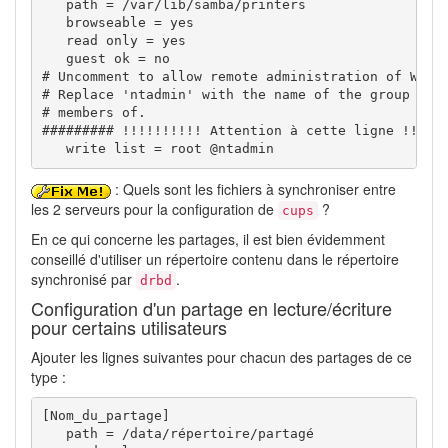
   path = /var/lib/samba/printers 

   browseable = yes 

   read only = yes 

   guest ok = no 

# Uncomment to allow remote administration of Windo
# Replace 'ntadmin' with the name of the group your
# members of.

######### !!!!!!!!!! Attention à cette ligne !!!!!!
   write list = root @ntadmin
: Quels sont les fichiers à synchroniser entre
les 2 serveurs pour la configuration de
?
cups
En ce qui concerne les partages, il est bien évidemment
conseillé d'utiliser un répertoire contenu dans le répertoire
synchronisé par
.
drbd
Configuration d'un partage en lecture/écriture
pour certains utilisateurs
Ajouter les lignes suivantes pour chacun des partages de ce
type :
[Nom_du_partage]

   path = /data/répertoire/partagé
