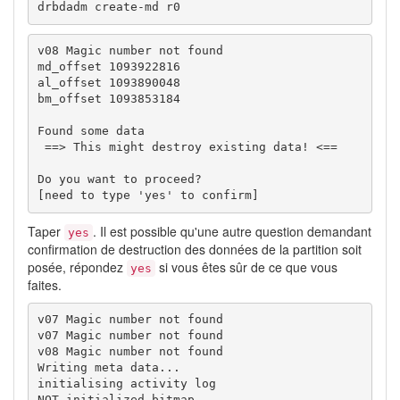
drbdadm create-md r0
v08 Magic number not found

md_offset 1093922816

al_offset 1093890048

bm_offset 1093853184

Found some data

 ==> This might destroy existing data! <==

Do you want to proceed?

[need to type 'yes' to confirm] 
Taper
. Il est possible qu'une autre question demandant
yes
confirmation de destruction des données de la partition soit
posée, répondez
si vous êtes sûr de ce que vous
yes
faites.
v07 Magic number not found

v07 Magic number not found

v08 Magic number not found

Writing meta data...

initialising activity log

NOT initialized bitmap
