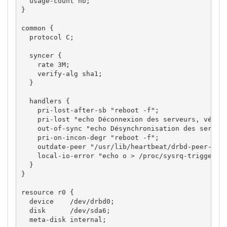
  usage-count no;

}

common {

  protocol C;

  syncer {

    rate 3M;

    verify-alg sha1;

  }

  handlers {

    pri-lost-after-sb "reboot -f";

    pri-lost "echo Déconnexion des serveurs, vérifi
    out-of-sync "echo Désynchronisation des serveur
    pri-on-incon-degr "reboot -f";

    outdate-peer "/usr/lib/heartbeat/drbd-peer-outd
    local-io-error "echo o > /proc/sysrq-trigger ; 
  }

}

resource r0 {

  device    /dev/drbd0;

  disk      /dev/sda6;

  meta-disk internal;
