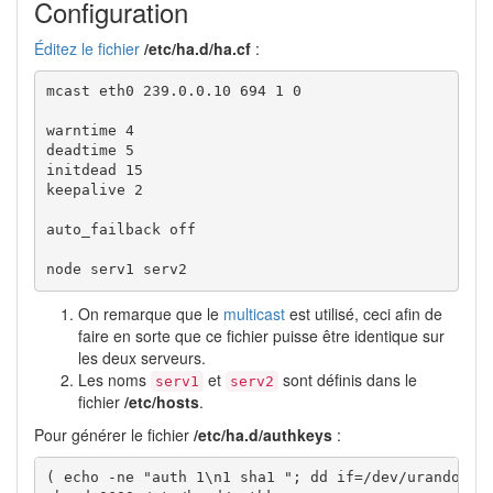
Configuration
Éditez le fichier
/etc/ha.d/ha.cf
:
mcast eth0 239.0.0.10 694 1 0 

warntime 4 

deadtime 5 

initdead 15 

keepalive 2 

auto_failback off 

node serv1 serv2
On remarque que le
multicast
est utilisé, ceci afin de
faire en sorte que ce fichier puisse être identique sur
les deux serveurs.
Les noms
et
sont définis dans le
serv1
serv2
fichier
/etc/hosts
.
Pour générer le fichier
/etc/ha.d/authkeys
:
( echo -ne "auth 1\n1 sha1 "; dd if=/dev/urandom bs