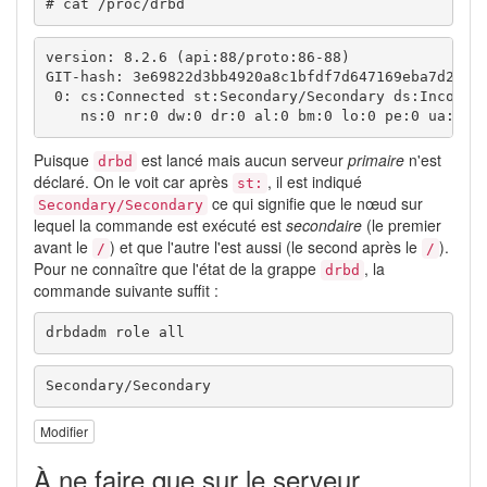
# cat /proc/drbd
version: 8.2.6 (api:88/proto:86-88)

GIT-hash: 3e69822d3bb4920a8c1bfdf7d647169eba7d2eb4 
 0: cs:Connected st:Secondary/Secondary ds:Inconsis
    ns:0 nr:0 dw:0 dr:0 al:0 bm:0 lo:0 pe:0 ua:0 a
Puisque
est lancé mais aucun serveur
primaire
n'est
drbd
déclaré. On le voit car après
, il est indiqué
st:
ce qui signifie que le nœud sur
Secondary/Secondary
lequel la commande est exécuté est
secondaire
(le premier
avant le
) et que l'autre l'est aussi (le second après le
).
/
/
Pour ne connaître que l'état de la grappe
, la
drbd
commande suivante suffit :
drbdadm role all
Secondary/Secondary
Modifier
À ne faire que sur le serveur