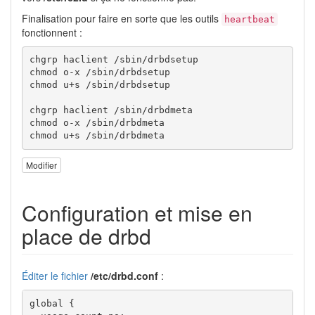
Finalisation pour faire en sorte que les outils
heartbeat
fonctionnent :
chgrp haclient /sbin/drbdsetup

chmod o-x /sbin/drbdsetup

chmod u+s /sbin/drbdsetup

chgrp haclient /sbin/drbdmeta

chmod o-x /sbin/drbdmeta

chmod u+s /sbin/drbdmeta
Modifier
Configuration et mise en
place de drbd
Éditer le fichier
/etc/drbd.conf
:
global {
