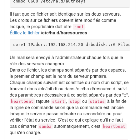
chmod 0600 /etc/ha.d/authkeys
Il faut que ce fichier soit identique sur les deux serveurs.
Les droits sur ce fichiers doivent être modifiés comme
indiqué, le propriétaire doit être
.
root
Éditez le fichier
/etc/ha.d/haresources
:
serv1 IPaddr::192.168.214.20 drbddisk::r0 Filesyst
Un mail sera envoyé à l'administrateur chaque fois que le
rôle des serveurs changera.
Dans ce fichier, les champs sont séparés par des espaces,
le premier champ est le nom du serveur primaire.
Chaque champs suivant est constitué du nom d'un script, se
trouvant dans /etc/init.d/ ou dans /etc/ha.d/resource.d, suivi
des paramètres nécessaires à ce script séparés par des "::".
rajoute
,
ou
à la fin de
heartbeat
start
stop
status
la ligne de commande selon que la commande est lancée
lorsque le serveur passe primaire ou secondaire ou pour
vérifier l'état du service. C'est ce qui explique qu'il ne faut
pas démarrer
automatiquement, c'est
samba
heartbeat
qui s'en charge.