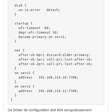
  disk {

    on-io-error   detach;

  }

  startup {

    wfc-timeout  60;

    degr-wfc-timeout 30;

    become-primary-on serv1;

  }

  net {

    after-sb-0pri discard-older-primary;

    after-sb-1pri call-pri-lost-after-sb;

    after-sb-2pri call-pri-lost-after-sb;

  }

  on serv1 {

    address   192.168.214.10:7788;

  }

  on serv2 {

    address   192.168.214.11:7788;

  }

}
Ce fichier de configuration doit être scrupuleusement