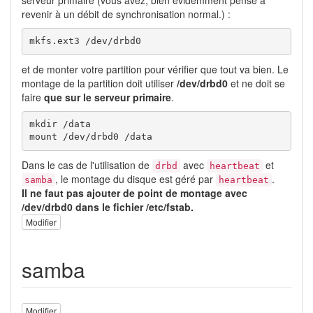
revenir à un débit de synchronisation normal.) :
mkfs.ext3 /dev/drbd0
et de monter votre partition pour vérifier que tout va bien. Le
montage de la partition doit utiliser
/dev/drbd0
et ne doit se
faire
que sur le serveur primaire
.
mkdir /data

mount /dev/drbd0 /data
Dans le cas de l'utilisation de
avec
et
drbd
heartbeat
, le montage du disque est géré par
.
samba
heartbeat
Il ne faut pas ajouter de point de montage avec
/dev/drbd0 dans le fichier /etc/fstab.
Modifier
samba
Modifier