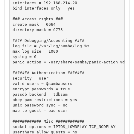
interfaces = 192.168.214.20

bind interfaces only = yes

### Access rights ###

create mask = 0664

directory mask = 0775

#### Debugging/Accounting ####

log file = /var/log/samba/log.%m

max log size = 1000

syslog = 0

panic action = /usr/share/samba/panic-action %d

####### Authentication #######

security = user

valid users = @sambausers

encrypt passwords = true

passdb backend = tdbsam

obey pam restrictions = yes

unix password sync = no

map to guest = bad user

############ Misc ############

socket options = IPTOS_LOWDELAY TCP_NODELAY

usershare allow guests = no
