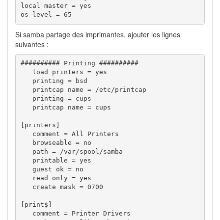
local master = yes

os level = 65
Si samba partage des imprimantes, ajouter les lignes
suivantes :
########## Printing ########## 

   load printers = yes 

   printing = bsd 

   printcap name = /etc/printcap 

   printing = cups 

   printcap name = cups 

[printers] 

   comment = All Printers 

   browseable = no 

   path = /var/spool/samba 

   printable = yes 

   guest ok = no 

   read only = yes 

   create mask = 0700 

[print$] 

   comment = Printer Drivers 
