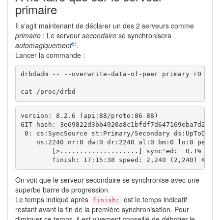
primaire
Il s'agit maintenant de déclarer un des 2 serveurs comme
primaire
: Le serveur
secondaire
se synchronisera
8)
automagiquement
.
Lancer la commande :
drbdadm -- --overwrite-data-of-peer primary r0

cat /proc/drbd
version: 8.2.6 (api:88/proto:86-88)

GIT-hash: 3e69822d3bb4920a8c1bfdf7d647169eba7d2eb4 
 0: cs:SyncSource st:Primary/Secondary ds:UpToDate/
    ns:2240 nr:0 dw:0 dr:2240 al:0 bm:0 lo:0 pe:0 u
        [>....................] sync'ed:  0.1% (145
        finish: 17:15:38 speed: 2,240 (2,240) K/se
On voit que le serveur secondaire se synchronise avec une
superbe barre de progression.
Le temps indiqué après
est le temps indicatif
finish:
restant avant la fin de la première synchronisation. Pour
diminuer ce temps, il est vivement conseillé de
débrider
le