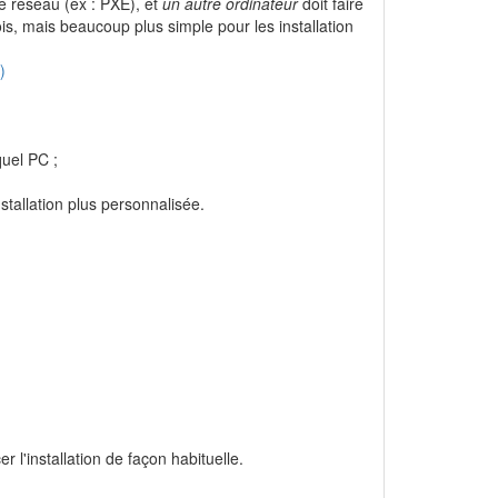
le réseau (ex : PXE), et
un autre ordinateur
doit faire
is, mais beaucoup plus simple pour les installation
)
quel PC ;
stallation plus personnalisée.
cer l'installation de façon habituelle.