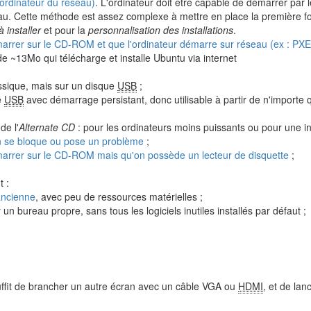
(ordinateur du réseau)
. L'ordinateur doit être capable de démarrer par 
eau. Cette méthode est assez complexe à mettre en place la première fo
 installer
et pour la
personnalisation des installations
.
émarrer sur le CD-ROM et que l'ordinateur démarre sur réseau (ex : PXE
e ~13Mo qui télécharge et installe Ubuntu via internet
lassique, mais sur un disque
USB
;
é
USB
avec démarrage persistant, donc utilisable à partir de n'importe 
de l'
Alternate CD
: pour les ordinateurs moins puissants ou pour une in
ion se bloque ou pose un problème
;
émarrer sur le CD-ROM mais qu'on possède un lecteur de disquette
;
 :
ancienne
, avec peu de ressources matérielles ;
r un bureau propre, sans tous les logiciels inutiles installés par défaut ;
 suffit de brancher un autre écran avec un câble VGA ou
HDMI
, et de lan