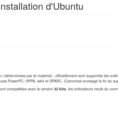
'installation d'Ubuntu
es
(déterminées par le matériel) : officiellement sont supportés les ord
 aussi PowerPC, HPPA, ia64 et SPARC. (Canonical envisage la fin du sup
 sont compatibles avec la version
32 bits
, les ordinateurs neufs du com