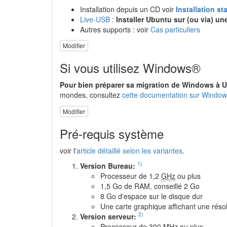
Installation depuis un CD voir
Installation s
Live-USB
:
Installer Ubuntu sur (ou via) un
Autres supports : voir
Cas particuliers
Modifier
Si vous utilisez Windows®
Pour bien préparer sa migration de Windows à 
mondes, consultez
cette documentation sur Windo
Modifier
Pré-requis système
voir l'
article détaillé selon les variantes
.
1)
Version Bureau:
Processeur de 1,2
GHz
ou plus
1,5 Go de RAM, conseillé 2 Go
8 Go d'espace sur le disque dur
Une carte graphique affichant une rés
2)
Version serveur:
Processeur de 300
MHz
ou plus