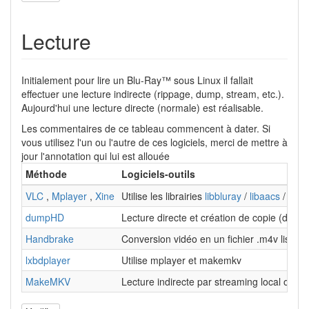
Lecture
Initialement pour lire un Blu-Ray™ sous Linux il fallait
effectuer une lecture indirecte (rippage, dump, stream, etc.).
Aujourd'hui une lecture directe (normale) est réalisable.
Les commentaires de ce tableau commencent à dater. Si
vous utilisez l'un ou l'autre de ces logiciels, merci de mettre à
jour l'annotation qui lui est allouée
Méthode
Logiciels-outils
VLC
,
Mplayer
,
Xine
Utilise les librairies
libbluray
/
libaacs
/
libb
dumpHD
Lecture directe et création de copie (dump
Handbrake
Conversion vidéo en un fichier .m4v lisible
lxbdplayer
Utilise mplayer et makemkv
MakeMKV
Lecture indirecte par streaming local ou pa