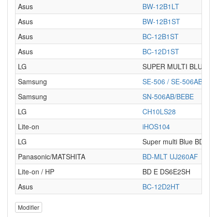
Asus
BW-12B1LT
Asus
BW-12B1ST
Asus
BC-12B1ST
Asus
BC-12D1ST
LG
SUPER MULTI BLUE (
U
Samsung
SE-506 / SE-506AB
Samsung
SN-506AB/BEBE
LG
CH10LS28
Lite-on
iHOS104
LG
Super multi Blue BD rewr
Panasonic/MATSHITA
BD-MLT UJ260AF
Lite-on / HP
BD E DS6E2SH
Asus
BC-12D2HT
Modifier