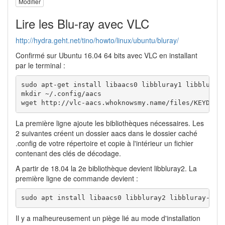
Modifier
Lire les Blu-ray avec VLC
http://hydra.geht.net/tino/howto/linux/ubuntu/bluray/
Confirmé sur Ubuntu 16.04 64 bits avec VLC en installant
par le terminal :
sudo apt-get install libaacs0 libbluray1 libbluray-
mkdir ~/.config/aacs

wget http://vlc-aacs.whoknowsmy.name/files/KEYDB.c
La première ligne ajoute les bibliothèques nécessaires. Les
2 suivantes créent un dossier aacs dans le dossier caché
.config de votre répertoire et copie à l'intérieur un fichier
contenant des clés de décodage.
A partir de 18.04 la 2e bibliothèque devient libbluray2. La
première ligne de commande devient :
sudo apt install libaacs0 libbluray2 libbluray-bdj
Il y a malheureusement un piège lié au mode d'installation