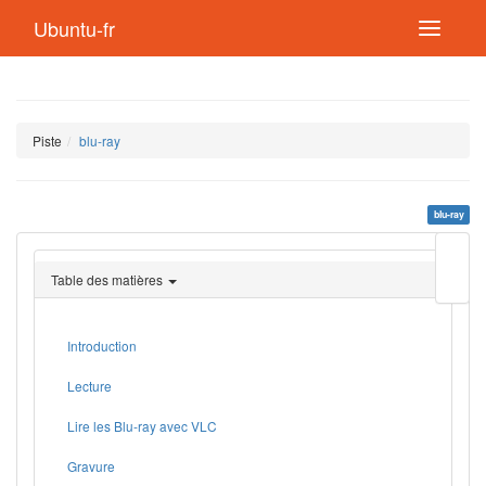
Ubuntu-fr
Piste
blu-ray
blu-ray
Modif
cette
Table des matières
page
Lien
de
retou
Introduction
Lecture
Lire les Blu-ray avec VLC
Gravure