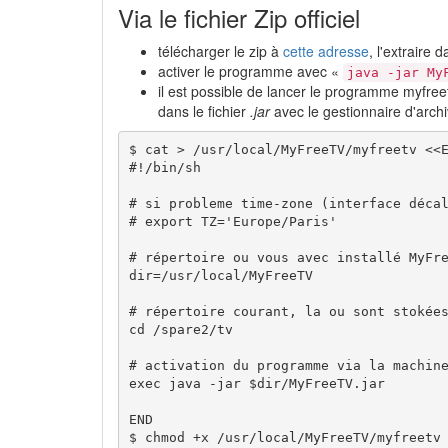
Via le fichier Zip officiel
télécharger le zip à
cette adresse
, l'extraire
activer le programme avec «
java -jar My
il est possible de lancer le programme myfree
dans le fichier
.jar
avec le gestionnaire d'archi
$ 
cat
>
/
usr
/
local
/
MyFreeTV
/
myfreetv 
<<E
#!/bin/sh

# si probleme time-zone (interface décal
# export TZ='Europe/Paris'

# répertoire ou vous avec installé MyFre
dir=/usr/local/MyFreeTV

# répertoire courant, la ou sont stokées
cd /spare2/tv

# activation du programme via la machine
exec java -jar $dir/MyFreeTV.jar

END
$ 
chmod
 +x 
/
usr
/
local
/
MyFreeTV
/
myfreetv