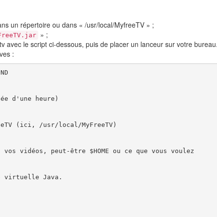
 dans un répertoire ou dans « /usr/local/MyfreeTV » ;
» ;
FreeTV.jar
tv avec le script ci-dessous, puis de placer un lanceur sur votre burea
ves :
ND

ée d'une heure)

eTV (ici, /usr/local/MyFreeTV)

 vos vidéos, peut-être $HOME ou ce que vous voulez

 virtuelle Java.
