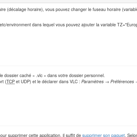
e (décalage horaire), vous pouvez changer le fuseau horaire (variable T
etc/environment dans lequel vous pouvez ajouter la variable TZ="Europe
le dossier caché « .vlc » dans votre dossier personnel.
rt (
TCP
et UDP) et le déclarer dans VLC :
Paramètres → Préférences →
our supprimer cette application, il suffit de
supprimer son paquet
. Selo