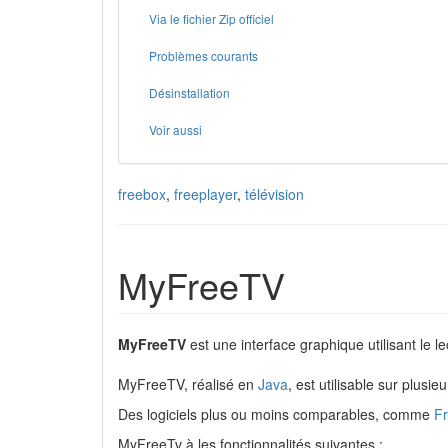
Via le fichier Zip officiel
Problèmes courants
Désinstallation
Voir aussi
freebox
,
freeplayer
,
télévision
MyFreeTV
MyFreeTV
est une interface graphique utilisant le l
MyFreeTV, réalisé en
Java
, est utilisable sur plusi
Des logiciels plus ou moins comparables, comme
F
MyFreeTv à les fonctionnalités suivantes :