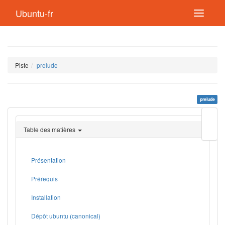
Ubuntu-fr
Piste
prelude
prelude
Modif
cette
Table des matières
page
Lien
de
retou
Présentation
Prérequis
Installation
Dépôt ubuntu (canonical)