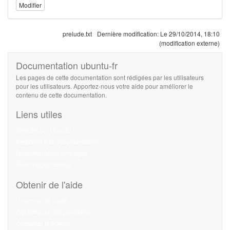
Modifier
prelude.txt
Dernière modification:
Le 29/10/2014, 18:10
(modification externe)
Documentation ubuntu-fr
Les pages de cette documentation sont rédigées par les utilisateurs
pour les utilisateurs. Apportez-nous votre aide pour améliorer le
contenu de cette documentation.
Liens utiles
Débuter sur Ubuntu
Participer à la documentation
Documentation hors ligne
Télécharger Ubuntu
Obtenir de l'aide
Chercher de l'aide
Consulter la documentation
Consulter le Forum