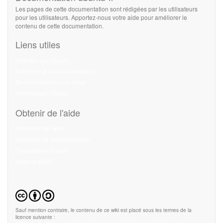
Les pages de cette documentation sont rédigées par les utilisateurs
pour les utilisateurs. Apportez-nous votre aide pour améliorer le
contenu de cette documentation.
Liens utiles
Débuter sur Ubuntu
Participer à la documentation
Documentation hors ligne
Télécharger Ubuntu
Obtenir de l'aide
Chercher de l'aide
Consulter la documentation
Consulter le Forum
Lisez le guide
Sauf mention contraire, le contenu de ce wiki est placé sous les termes de la
licence suivante :