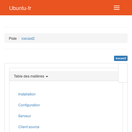
Ubuntu-fr
Piste
icecast2
icecast2
Modif
cette
Table des matières
page
Lien
de
retou
Installation
Configuration
Serveur
Client source