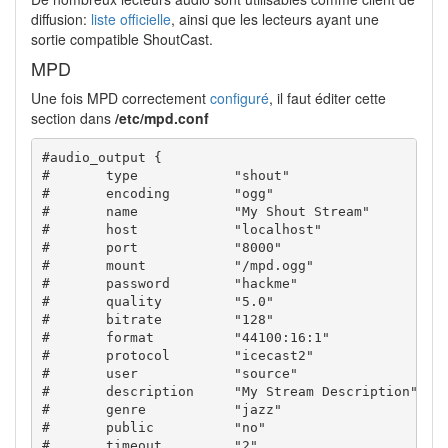
diffusion:
liste officielle
, ainsi que les lecteurs ayant une
sortie compatible ShoutCast.
MPD
Une fois MPD correctement
configuré
, il faut éditer cette
section dans
/etc/mpd.conf
#audio_output {

#       type            "shout"

#       encoding        "ogg"                   # o
#       name            "My Shout Stream"

#       host            "localhost"

#       port            "8000"

#       mount           "/mpd.ogg"

#       password        "hackme"

#       quality         "5.0"

#       bitrate         "128"

#       format          "44100:16:1"

#       protocol        "icecast2"              # o
#       user            "source"                # o
#       description     "My Stream Description" # o
#       genre           "jazz"                  # o
#       public          "no"                    # o
#       timeout         "2"                     # o