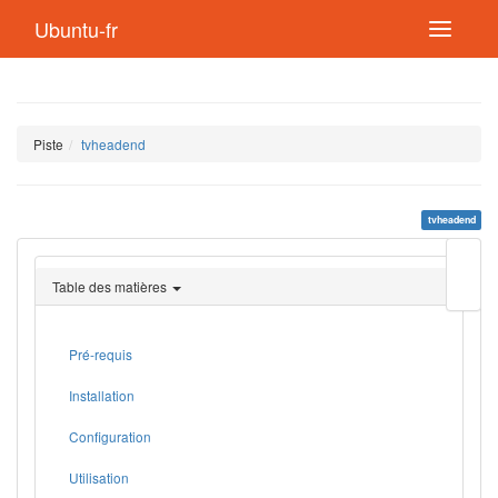
Ubuntu-fr
Piste
tvheadend
tvheadend
Modif
cette
Table des matières
page
Lien
de
retou
Pré-requis
Installation
Configuration
Utilisation