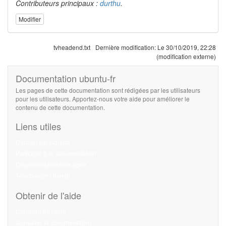
Contributeurs principaux :
durthu
.
Modifier
tvheadend.txt
Dernière modification:
Le 30/10/2019, 22:28
(modification externe)
Documentation ubuntu-fr
Les pages de cette documentation sont rédigées par les utilisateurs
pour les utilisateurs. Apportez-nous votre aide pour améliorer le
contenu de cette documentation.
Liens utiles
Débuter sur Ubuntu
Participer à la documentation
Documentation hors ligne
Télécharger Ubuntu
Obtenir de l'aide
Chercher de l'aide
Consulter la documentation