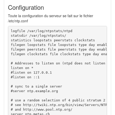
Configuration
Toute la configuration du serveur se fait sur le fichier
/etc/ntp.conf
logfile /var/log/ntpstats/ntpd

statsdir /var/log/ntpstats/

statistics loopstats peerstats clockstats

filegen loopstats file loopstats type day enable

filegen peerstats file peerstats type day enable

filegen clockstats file clockstats type day enable

# Addresses to listen on (ntpd does not listen by d
listen on *

#listen on 127.0.0.1

#listen on ::1

# sync to a single server

#server ntp.example.org

# use a random selection of 4 public stratum 2 serv
# see http://twiki.ntp.org/bin/view/Servers/NTPPool
# and http://www.pool.ntp.org/

server ntp.metas.ch
