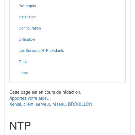
Pré-requis
Installation
Configuration
Utilisation
Les Serveurs NTP existants
Tests
Liens
Cette page est en cours de rédaction.
Apportez votre aide…
Xenial
,
client
,
serveur
,
réseau
,
BROUILLON
NTP