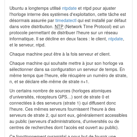
Ubuntu a longtemps utilisé
ntpdate
et ntpd pour ajuster
l'horloge interne des systèmes d'exploitation, cette tâche est
désormais assurée par
timedatectl
qui est installé par défaut
dans votre distribution.
NTP
(Network Time Protocol) est un
protocole permettant de distribuer l'heure sur un réseau
informatique. Il se décline en deux faces : le client,
ntpdate
,
et le serveur, ntpd.
Chaque machine peut être à la fois serveur
et
client.
Chaque machine qui souhaite mettre à jour son horloge va
sélectionner dans sa configuration un serveur de temps. En
même temps que l'heure, elle récupère un numéro de strate,
n, et se déclare elle-même de strate n+1.
Un certains nombre de sources (horloges atomiques
d'universités, récepteurs GPS…) sont de strate 0 et
connectées à des serveurs (strate 1) qui diffusent donc
l'heure. Ces mêmes serveurs fournissent l'heure à des
serveurs de strate 2, qui sont eux, généralement accessibles
au public (serveurs d'administrations, d'universités ou de
centres de recherches dont l'accès est ouvert au public).
Ce fonctionnement pyramidal a pour but de fournir une