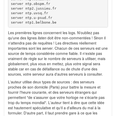
server ntp.obspm.fr

server ntp2.jussieu.fr

server ntp.uvsq.fr

server ntp.u-psud.fr

server ntp1.belbone.be
Les premières lignes concernent les logs. N'oubliez pas
qu'une des lignes
listen
doit être non-commentées ! Sinon il
n'attendra pas de requêtes ! Les directives réellement
importantes sont les
server
. Chacun de ces serveurs est une
source de temps considérée comme fiable. Il n'existe pas
vraiment de règle sur le nombre de serveurs à utiliser, mais
globalement, plus vous en mettez, plus votre signal sera
stable car en cas de défaillance ou de chute d'une des
sources, votre serveur aura d'autres serveurs à consulter.
L'auteur utilise deux types de sources : des serveurs
proches de son domicile (Paris) pour battre la mesure et
fournir l'heure courante, et des serveurs étrangers qui
permettent "de s'assurer que votre horloge ne s'écarte pas
trop du temps mondial". L'auteur tient à dire que cette idée
est hautement spéculative et qu'il a d'ailleurs du mal à la
formuler. D'autre part, il faut prendre gare à ce que les