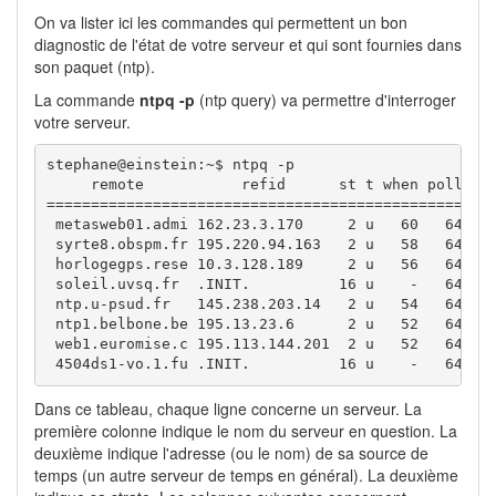
On va lister ici les commandes qui permettent un bon
diagnostic de l'état de votre serveur et qui sont fournies dans
son paquet (ntp).
La commande
ntpq -p
(ntp query) va permettre d'interroger
votre serveur.
stephane@einstein:~$ ntpq -p

     remote           refid      st t when poll rea
===================================================
 metasweb01.admi 162.23.3.170     2 u   60   64    
 syrte8.obspm.fr 195.220.94.163   2 u   58   64    
 horlogegps.rese 10.3.128.189     2 u   56   64    
 soleil.uvsq.fr  .INIT.          16 u    -   64    
 ntp.u-psud.fr   145.238.203.14   2 u   54   64    
 ntp1.belbone.be 195.13.23.6      2 u   52   64    
 web1.euromise.c 195.113.144.201  2 u   52   64    
Dans ce tableau, chaque ligne concerne un serveur. La
première colonne indique le nom du serveur en question. La
deuxième indique l'adresse (ou le nom) de sa source de
temps (un autre serveur de temps en général). La deuxième