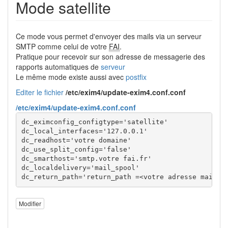
Mode satellite
Ce mode vous permet d'envoyer des mails via un serveur
SMTP comme celui de votre
FAI
.
Pratique pour recevoir sur son adresse de messagerie des
rapports automatiques de
serveur
Le même mode existe aussi avec
postfix
Editer le fichier
/etc/exim4/update-exim4.conf.conf
/etc/exim4/update-exim4.conf.conf
dc_eximconfig_configtype
=
'satellite'
dc_local_interfaces
=
'127.0.0.1'
dc_readhost
=
'votre domaine'
dc_use_split_config
=
'false'
dc_smarthost
=
'smtp.votre fai.fr'
dc_localdelivery
=
'mail_spool'
dc_return_path
=
'return_path =<votre adresse mail>'
Modifier