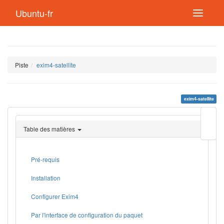
Ubuntu-fr
Piste
exim4-satellite
exim4-satellite
Modif
cette
Table des matières
page
Lien
de
retou
Pré-requis
Installation
Configurer Exim4
Par l'interface de configuration du paquet