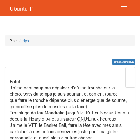
Ubuntu-fr
Piste
dyp
utilisateurs:dyp
Modif
cette
Salut
.
page
Lien
J'aime beaucoup me déguiser d'où ma tronche sur la
de
photo. 99% du temps je suis souriant et content (parce
retou
que faire le tronche dépense plus d'énergie que de sourire,
ça mobilise plus de muscles de la face).
Transfuge de feu Mandrake jusquà la 10.1 suis sous Ubuntu
depuis la Hoary 5.04 et utilisateur
GNU
/Linux heureux.
J'aime le VTT, le Basket-Ball, faire la fête avec mes amis,
participer à des actions bénévoles juste pour ma gloire
personnelle et aussi plein d'autres choses.