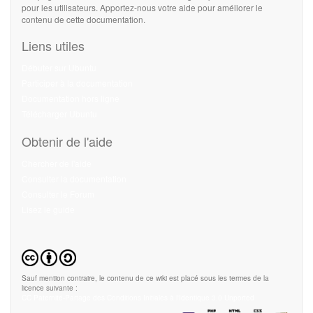
pour les utilisateurs. Apportez-nous votre aide pour améliorer le
contenu de cette documentation.
Liens utiles
Débuter sur Ubuntu
Participer à la documentation
Documentation hors ligne
Télécharger Ubuntu
Obtenir de l'aide
Chercher de l'aide
Consulter la documentation
Consulter le Forum
Lisez le guide
Sauf mention contraire, le contenu de ce wiki est placé sous les termes de la
licence suivante :
CC Paternité-Partage des Conditions Initiales à l'Identique 3.0 Unported