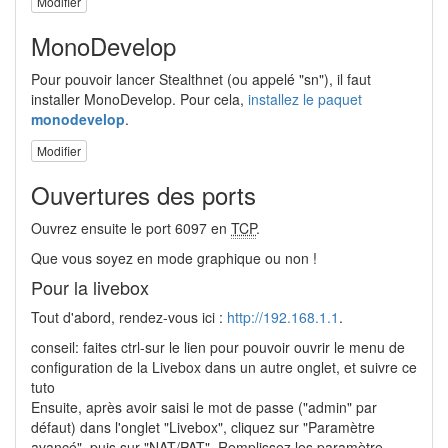
Modifier
MonoDevelop
Pour pouvoir lancer Stealthnet (ou appelé "sn"), il faut
installer MonoDevelop. Pour cela,
installez le paquet
monodevelop
.
Modifier
Ouvertures des ports
Ouvrez ensuite le port 6097 en
TCP
.
Que vous soyez en mode graphique ou non !
Pour la livebox
Tout d'abord, rendez-vous ici :
http://192.168.1.1
.
conseil: faites ctrl-sur le lien pour pouvoir ouvrir le menu de
configuration de la Livebox dans un autre onglet, et suivre ce
tuto
Ensuite, après avoir saisi le mot de passe ("admin" par
défaut) dans l'onglet "Livebox", cliquez sur "Paramètre
avancé", puis sur "
NAT
/PAT". Remplissez les paramètre