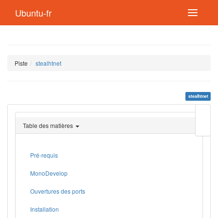
Ubuntu-fr
Piste
stealhtnet
stealhtnet
Modif
cette
Table des matières
page
Lien
de
retou
Pré-requis
MonoDevelop
Ouvertures des ports
Installation