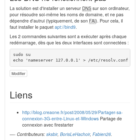
La solution est d'installer un serveur
DNS
sur son ordinateur,
pour résoudre soi-même les noms de domaine, et ne pas
dépendre d'autrui (typiquement, de son
FAI
). Pour cela, il
faut installer le paquet
apt://bind9
.
Les 2 commandes suivantes sont a exécuter après chaque
redémarrage, dès que les deux interfaces sont connectées :
sudo su

echo 'nameserver 127.0.0.1' > /etc/resolv.conf
Modifier
Liens
http://blog.creaone.fr/post/2008/05/29/Partager-sa-
connexion-3G-entre-Linux-et-Windows
Partage de
connexion avec firestarter
—-
Contributeurs:
sksbir
,
BorisLeHachoir
,
Fabien26
.