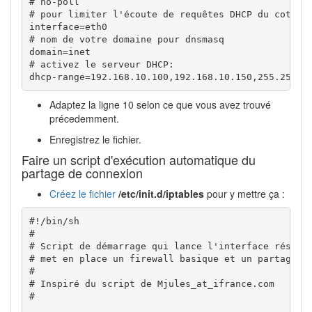
# no-poll

# pour limiter l'écoute de requêtes DHCP du coté ré
interface=eth0

# nom de votre domaine pour dnsmasq

domain=inet

# activez le serveur DHCP:

dhcp-range=192.168.10.100,192.168.10.150,255.255.2
Adaptez la ligne 10 selon ce que vous avez trouvé
précedemment.
Enregistrez le fichier.
Faire un script d'exécution automatique du
partage de connexion
Créez le fichier
/etc/init.d/iptables
pour y mettre ça :
#!/bin/sh
#
# Script de démarrage qui lance l'interface réseau
# met en place un firewall basique et un partage d
#
# Inspiré du script de Mjules_at_ifrance.com
#