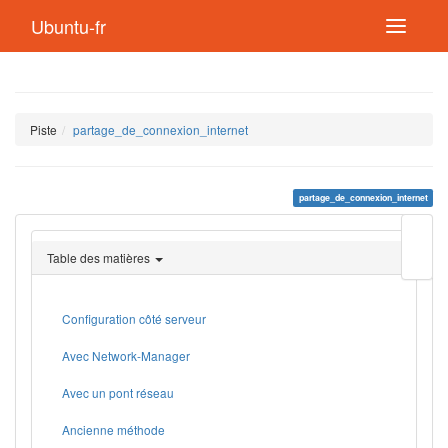
Ubuntu-fr
Piste
partage_de_connexion_internet
partage_de_connexion_internet
Modif
cette
Table des matières
page
Lien
de
retou
Configuration côté serveur
Avec Network-Manager
Avec un pont réseau
Ancienne méthode