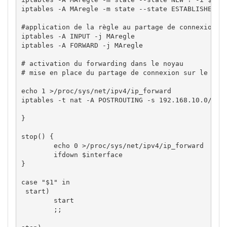
iptables 
-A
 MAregle 
-m
 state 
--state
 ESTABLISHED,R
#application de la règle au partage de connexion
iptables 
-A
 INPUT 
-j
 MAregle

iptables 
-A
 FORWARD 
-j
 MAregle

# activation du forwarding dans le noyau
# mise en place du partage de connexion sur le rés
echo
1
>/
proc
/
sys
/
net
/
ipv4
/
ip_forward

iptables 
-t
 nat 
-A
 POSTROUTING 
-s
 192.168.10.0
/
24
}
stop
(
)
{
echo
0
>/
proc
/
sys
/
net
/
ipv4
/
ip_forward

ifdown
$interface
}
case
"$1"
in
 start
)
        start

;;