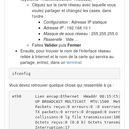
Cliquez sur la carte réseau avec laquelle vous
voulez partager et changez les cases, dans
l'ordre :
Configuration
: Adresse IP statique
Adresse IP
: 192.168.10.1
Masque de sous-réseau
: 255.255.255.0
Passerelle
: Vide…
Faites
Valider
puis
Fermer
Ensuite, pour trouver le nom de l'interface réseau
reliée à Internet et le nom de la carte qui servira au
partage, entrez, dans un
terminal
:
ifconfig
Vous devez retrouver quelque chose qui ressemble à ça :
eth0      Lien encap:Ethernet  HWaddr 00:15:C5:79:5
          UP BROADCAST MULTICAST  MTU:1500  Metric:
          Packets reçus:0 erreurs:0 :0 overruns:0 f
          TX packets:0 errors:0 dropped:0 overruns:
          collisions:0 lg file transmission:1000 

          Octets reçus:0 (0.0 b) Octets transmis:0 
          Interruption:17 
