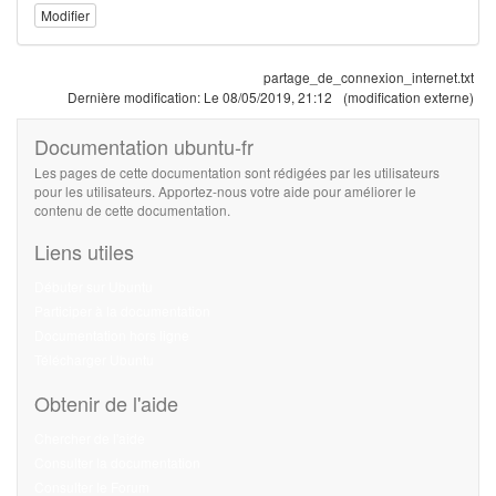
Modifier
partage_de_connexion_internet.txt
Dernière modification:
Le 08/05/2019, 21:12
(modification externe)
Documentation ubuntu-fr
Les pages de cette documentation sont rédigées par les utilisateurs
pour les utilisateurs. Apportez-nous votre aide pour améliorer le
contenu de cette documentation.
Liens utiles
Débuter sur Ubuntu
Participer à la documentation
Documentation hors ligne
Télécharger Ubuntu
Obtenir de l'aide
Chercher de l'aide
Consulter la documentation
Consulter le Forum