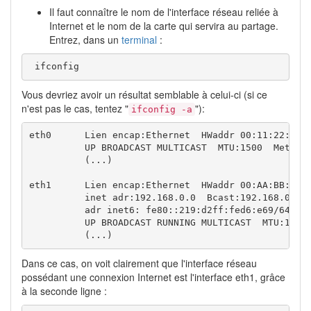
Il faut connaître le nom de l'interface réseau reliée à
Internet et le nom de la carte qui servira au partage.
Entrez, dans un
terminal
:
 ifconfig
Vous devriez avoir un résultat semblable à celui-ci (si ce
n'est pas le cas, tentez "
"):
ifconfig -a
eth0      Lien encap:Ethernet  HWaddr 00:11:22:33:4
          UP BROADCAST MULTICAST  MTU:1500  Metric:
          (...) 

eth1      Lien encap:Ethernet  HWaddr 00:AA:BB:CC:D
          inet adr:192.168.0.0  Bcast:192.168.0.255
          adr inet6: fe80::219:d2ff:fed6:e69/64 Sco
          UP BROADCAST RUNNING MULTICAST  MTU:1500 
          (...)
Dans ce cas, on voit clairement que l'interface réseau
possédant une connexion Internet est l'interface eth1, grâce
à la seconde ligne :