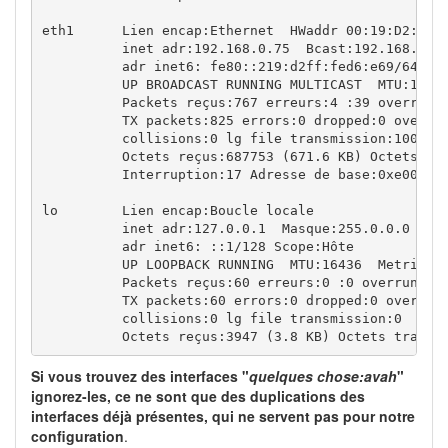
eth1      Lien encap:Ethernet  HWaddr 00:19:D2:D6:0
          inet adr:192.168.0.75  Bcast:192.168.0.25
          adr inet6: fe80::219:d2ff:fed6:e69/64 Sco
          UP BROADCAST RUNNING MULTICAST  MTU:1500 
          Packets reçus:767 erreurs:4 :39 overruns:
          TX packets:825 errors:0 dropped:0 overrun
          collisions:0 lg file transmission:1000 

          Octets reçus:687753 (671.6 KB) Octets tra
          Interruption:17 Adresse de base:0xe000 Mé
lo        Lien encap:Boucle locale  

          inet adr:127.0.0.1  Masque:255.0.0.0

          adr inet6: ::1/128 Scope:Hôte

          UP LOOPBACK RUNNING  MTU:16436  Metric:1

          Packets reçus:60 erreurs:0 :0 overruns:0 
          TX packets:60 errors:0 dropped:0 overruns
          collisions:0 lg file transmission:0 

          Octets reçus:3947 (3.8 KB) Octets transm
Si vous trouvez des interfaces "
quelques chose:avah
"
ignorez-les, ce ne sont que des duplications des
interfaces déjà présentes, qui ne servent pas pour notre
configuration
.