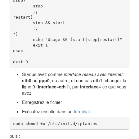
stop
)
        stop

;;
restart
)
        stop 
&&
 start

;;
*
)
echo
"Usage $0 {start|stop|restart}"
exit
1
esac
exit
0
Si vous avez comme
interface réseau avec internet
:
eth0
ou
ppp0
, ou autre, et non pas
eth1
, changez la
ligne 9 (
interface=eth1
), par
interface=
ce que vous
avez.
Enregistrez le fichier
Exécutez ensuite dans un
terminal
:
sudo chmod +x /etc/init.d/iptables
puis :