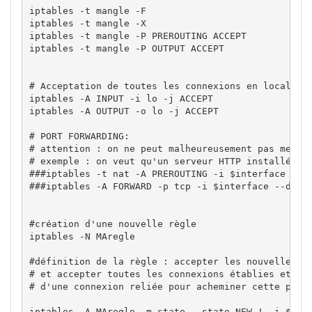
iptables 
-t
 mangle 
-F
iptables 
-t
 mangle 
-X
iptables 
-t
 mangle 
-P
 PREROUTING ACCEPT

iptables 
-t
 mangle 
-P
 OUTPUT ACCEPT

# Acceptation de toutes les connexions en local (u
iptables 
-A
 INPUT 
-i
 lo 
-j
 ACCEPT

iptables 
-A
 OUTPUT 
-o
 lo 
-j
 ACCEPT

# PORT FORWARDING:
# attention : on ne peut malheureusement pas mettr
# exemple : on veut qu'un serveur HTTP installé su
###iptables -t nat -A PREROUTING -i $interface -p 
###iptables -A FORWARD -p tcp -i $interface --dpor
#création d'une nouvelle règle
iptables 
-N
 MAregle

#définition de la règle : accepter les nouvelles c
# et accepter toutes les connexions établies et re
# d'une connexion reliée pour acheminer cette page
iptables 
-A
 MAregle 
-m
 state 
--state
 NEW 
!
-i
$int