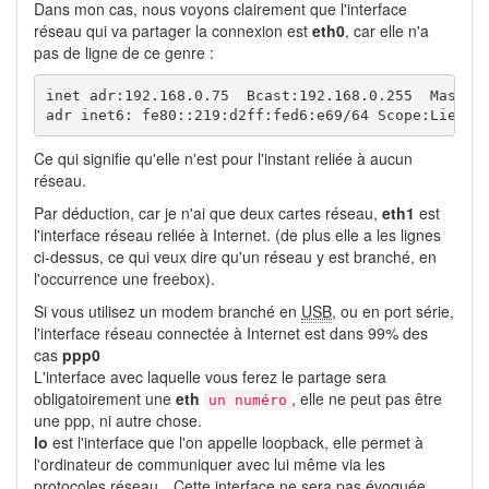
Dans mon cas, nous voyons clairement que l'interface
réseau qui va partager la connexion est
eth0
, car elle n'a
pas de ligne de ce genre :
inet adr:192.168.0.75  Bcast:192.168.0.255  Masque:
adr inet6: fe80::219:d2ff:fed6:e69/64 Scope:Lien
Ce qui signifie qu'elle n'est pour l'instant reliée à aucun
réseau.
Par déduction, car je n'ai que deux cartes réseau,
eth1
est
l'interface réseau reliée à Internet. (de plus elle a les lignes
ci-dessus, ce qui veux dire qu'un réseau y est branché, en
l'occurrence une freebox).
Si vous utilisez un modem branché en
USB
, ou en port série,
l'interface réseau connectée à Internet est dans 99% des
cas
ppp0
L'interface avec laquelle vous ferez le partage sera
obligatoirement une
eth
, elle ne peut pas être
un numéro
une ppp, ni autre chose.
lo
est l'interface que l'on appelle loopback, elle permet à
l'ordinateur de communiquer avec lui même via les
protocoles réseau…Cette interface ne sera pas évoquée