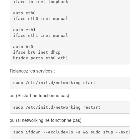
iface lo inet loopback

auto eth0

iface eth0 inet manual

auto eth1

iface eth1 inet manual

auto br0

iface br0 inet dhcp

bridge_ports eth0 eth1
Relancez les services :
sudo /etc/init.d/networking start
ou (Si start ne fonctionne pas):
sudo /etc/init.d/networking restart
ou (si networking ne fonctionne pas)
sudo ifdown --exclude=lo -a && sudo ifup --exclude