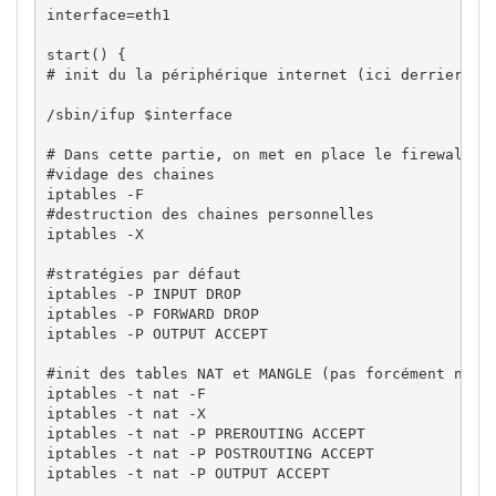
interface
=eth1

start
(
)
{
# init du la périphérique internet (ici derriere u
/
sbin
/
ifup
$interface
# Dans cette partie, on met en place le firewall
#vidage des chaines
iptables 
-F
#destruction des chaines personnelles
iptables 
-X
#stratégies par défaut
iptables 
-P
 INPUT DROP

iptables 
-P
 FORWARD DROP

iptables 
-P
 OUTPUT ACCEPT

#init des tables NAT et MANGLE (pas forcément néce
iptables 
-t
 nat 
-F
iptables 
-t
 nat 
-X
iptables 
-t
 nat 
-P
 PREROUTING ACCEPT

iptables 
-t
 nat 
-P
 POSTROUTING ACCEPT

iptables 
-t
 nat 
-P
 OUTPUT ACCEPT
