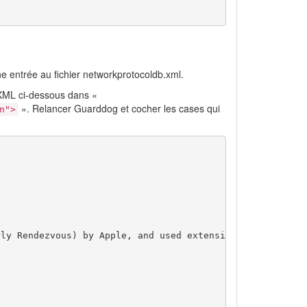
ne entrée au fichier networkprotocoldb.xml.
e XML ci-dessous dans «
». Relancer Guarddog et cocher les cases qui
n">
rly Rendezvous) by Apple, and used extensively on Mac OS