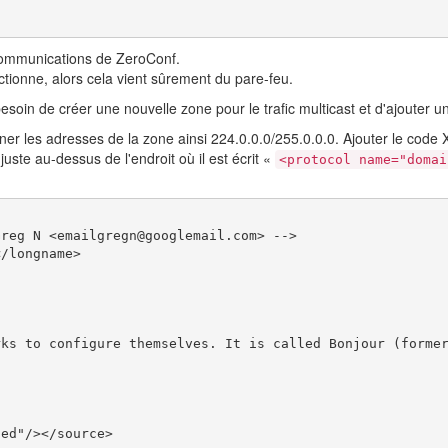
 communications de ZeroConf.
ctionne, alors cela vient sûrement du pare-feu.
esoin de créer une nouvelle zone pour le trafic multicast et d'ajouter u
nner les adresses de la zone ainsi 224.0.0.0/255.0.0.0. Ajouter le cod
ste au-dessus de l'endroit où il est écrit «
<protocol name="domai
Greg N <emailgregn@googlemail.com> -->
</longname
>
rks to configure themselves. It is called Bonjour (forme
ged"
/>
</source
>