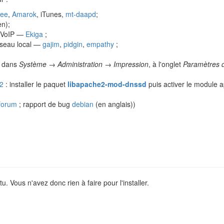
ee
,
Amarok
, iTunes,
mt-daapd
;
n);
s VoIP —
Ekiga
;
éseau local —
gajim
,
pidgin
,
empathy
;
, dans
Système → Administration → Impression
, à l'onglet
Paramètres 
2
: installer le paquet
libapache2-mod-dnssd
puis activer le module
forum
; rapport de bug
debian
(en anglais))
. Vous n'avez donc rien à faire pour l'installer.