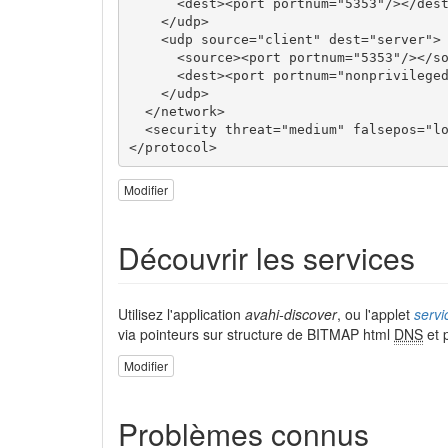
<dest
>
<port
portnum
=
"5353"
/>
</des
</udp
>
<udp
source
=
"client"
dest
=
"server"
>
<source
>
<port
portnum
=
"5353"
/>
</s
<dest
>
<port
portnum
=
"nonprivilege
</udp
>
</network
>
<security
threat
=
"medium"
falsepos
=
"l
</protocol
>
Modifier
Découvrir les services
Utilisez l'application
avahi-discover
, ou l'applet
servi
via pointeurs sur structure de BITMAP html
DNS
et 
Modifier
Problèmes connus