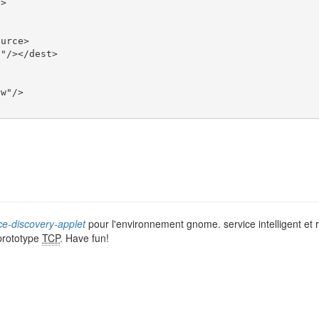
t
>
ource
>
d"
/>
</dest
>
ow"
/>
ce-discovery-applet
pour l'environnement gnome. service intelligent et
prototype
TCP
. Have fun!