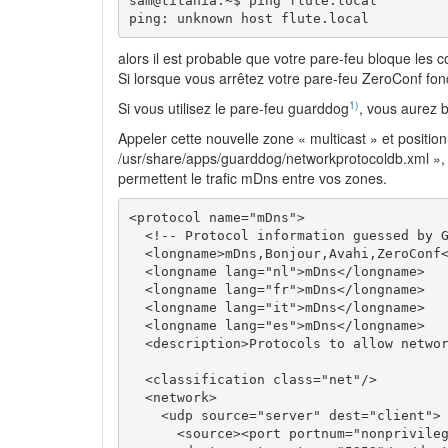
sam@titania:~$ ping flute.local

ping: unknown host flute.local
alors il est probable que votre pare-feu bloque les
Si lorsque vous arrêtez votre pare-feu ZeroConf fon
1)
Si vous utilisez le pare-feu guarddog
, vous aurez b
Appeler cette nouvelle zone « multicast » et positio
/usr/share/apps/guarddog/networkprotocoldb.xml », ju
permettent le trafic mDns entre vos zones.
<protocol
name
=
"mDns"
>
<!-- Protocol information guessed by 
<longname
>
mDns,Bonjour,Avahi,ZeroConf
<longname
lang
=
"nl"
>
mDns
</longname
>
<longname
lang
=
"fr"
>
mDns
</longname
>
<longname
lang
=
"it"
>
mDns
</longname
>
<longname
lang
=
"es"
>
mDns
</longname
>
<description
>
Protocols to allow netwo
<classification
class
=
"net"
/>
<network
>
<udp
source
=
"server"
dest
=
"client"
>
<source
>
<port
portnum
=
"nonprivile