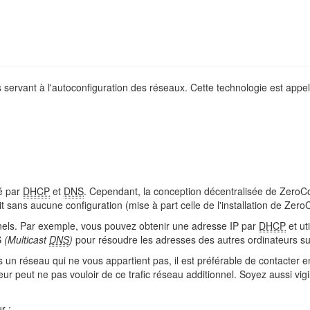
es servant à l'autoconfiguration des réseaux. Cette technologie est app
sé par
DHCP
et
DNS
. Cependant, la conception décentralisée de ZeroCon
ait sans aucune configuration (mise à part celle de l'installation de Zero
onnels. Par exemple, vous pouvez obtenir une adresse IP par
DHCP
et ut
S
(Multicast
DNS
)
pour résoudre les adresses des autres ordinateurs su
 un réseau qui ne vous appartient pas, il est préférable de contacter e
eur peut ne pas vouloir de ce trafic réseau additionnel. Soyez aussi vig
r :