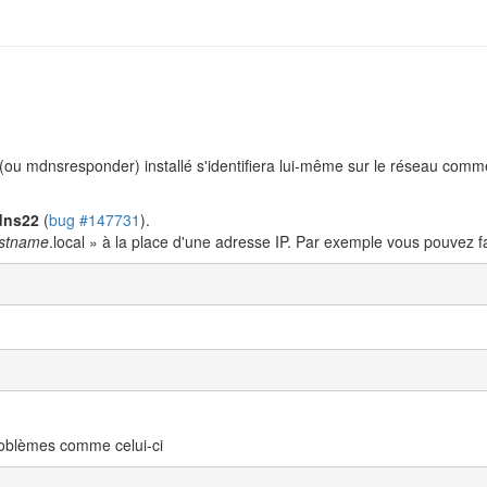
ou mdnsresponder) installé s'identifiera lui-même sur le réseau com
dns22
(
bug #147731
).
stname
.local » à la place d'une adresse IP. Par exemple vous pouvez f
oblèmes comme celui-ci