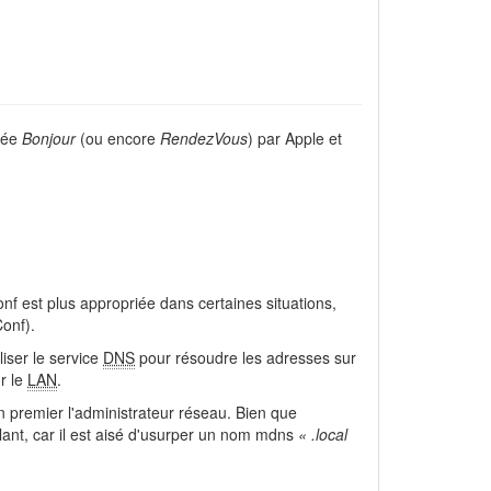
elée
Bonjour
(ou encore
RendezVous
) par Apple et
f est plus appropriée dans certaines situations,
Conf).
iliser le service
DNS
pour résoudre les adresses sur
r le
LAN
.
n premier l'administrateur réseau. Bien que
ilant, car il est aisé d'usurper un nom mdns
« .local