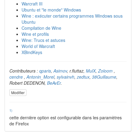
Warcraft III
Ubuntu et "le monde" Windows
Wine : exécuter certains programmes Windows sous
Ubuntu
Compilation de Wine
Wine et profils
Wine: Trucs et astuces
World of Warcraft
XBindKeys
Contributeurs :
qparis
,
Asimov
, r.fluttaz,
MulX
,
Zoloom
,
cendre
,
Antonin_Morel
,
sylvainvh
,
zedtux
,
38Guillaume
,
Robert DEDENON,
BeAvEr
.
Modifier
1)
cette dernière option est configurable dans les paramètres
de Firefox