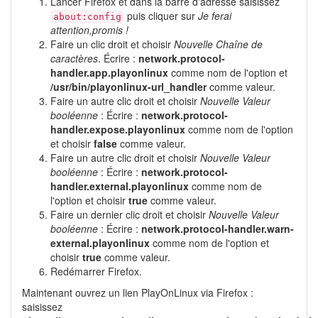
Lancer Firefox et dans la barre d'adresse saisissez
puis cliquer sur
Je ferai
about:config
attention,promis !
Faire un clic droit et choisir
Nouvelle Chaîne de
caractères
. Écrire :
network.protocol-
handler.app.playonlinux
comme nom de l'option et
/usr/bin/playonlinux-url_handler
comme valeur.
Faire un autre clic droit et choisir
Nouvelle Valeur
booléenne
: Écrire :
network.protocol-
handler.expose.playonlinux
comme nom de l'option
et choisir
false
comme valeur.
Faire un autre clic droit et choisir
Nouvelle Valeur
booléenne
: Écrire :
network.protocol-
handler.external.playonlinux
comme nom de
l'option et choisir
true
comme valeur.
Faire un dernier clic droit et choisir
Nouvelle Valeur
booléenne
: Écrire :
network.protocol-handler.warn-
external.playonlinux
comme nom de l'option et
choisir
true
comme valeur.
Redémarrer Firefox.
Maintenant ouvrez un lien PlayOnLinux via Firefox :
saisissez