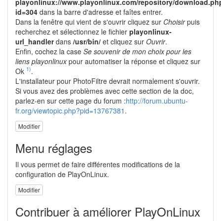
playonlinux://www.playonlinux.com/repository/download.ph
id=304
dans la barre d'adresse et faîtes entrer.
Dans la fenêtre qui vient de s'ouvrir cliquez sur
Choisir
puis
recherchez et sélectionnez le fichier
playonlinux-
url_handler
dans
/usr/bin/
et cliquez sur
Ouvrir
.
Enfin, cochez la case
Se souvenir de mon choix pour les
liens playonlinux
pour automatiser la réponse et cliquez sur
1)
Ok
.
L'installateur pour PhotoFiltre devrait normalement s'ouvrir.
Si vous avez des problèmes avec cette section de la doc,
parlez-en sur cette page du forum :
http://forum.ubuntu-
fr.org/viewtopic.php?pid=13767381
.
Modifier
Menu réglages
Il vous permet de faire différentes modifications de la
configuration de PlayOnLinux.
Modifier
Contribuer à améliorer PlayOnLinux