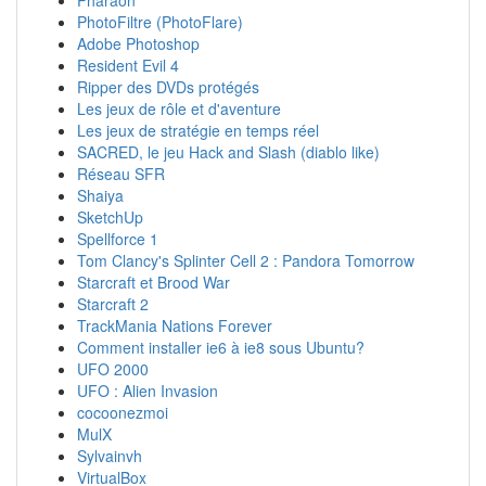
PhotoFiltre (PhotoFlare)
Adobe Photoshop
Resident Evil 4
Ripper des DVDs protégés
Les jeux de rôle et d'aventure
Les jeux de stratégie en temps réel
SACRED, le jeu Hack and Slash (diablo like)
Réseau SFR
Shaiya
SketchUp
Spellforce 1
Tom Clancy's Splinter Cell 2 : Pandora Tomorrow
Starcraft et Brood War
Starcraft 2
TrackMania Nations Forever
Comment installer ie6 à ie8 sous Ubuntu?
UFO 2000
UFO : Alien Invasion
cocoonezmoi
MulX
Sylvainvh
VirtualBox