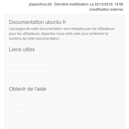
playonlinux.txt
Dernière modification:
Le 22/10/2019, 19:56
(modification externe)
Documentation ubuntu-fr
Les pages de cette documentation sont rédigées par les utilisateurs
pour les utilisateurs. Apportez-nous votre aide pour améliorer le
contenu de cette documentation.
Liens utiles
Débuter sur Ubuntu
Participer à la documentation
Documentation hors ligne
Télécharger Ubuntu
Obtenir de l'aide
Chercher de l'aide
Consulter la documentation
Consulter le Forum
Lisez le guide