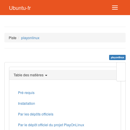
Ubuntu-fr
Piste
playonlinux
playonlinux
Modif
cette
Table des matières
page
Lien
de
retou
Pré-requis
Installation
Par les dépôts officiels
Par le dépôt officiel du projet PlayOnLinux