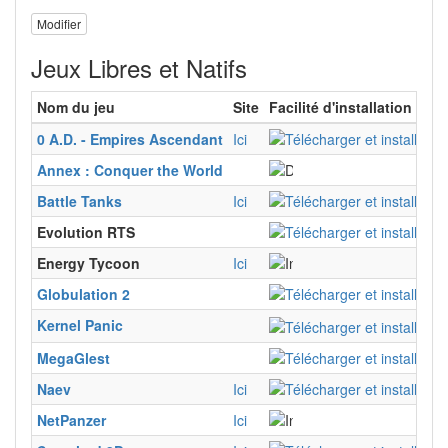
Modifier
Jeux Libres et Natifs
Nom du jeu
Site
Facilité d'installation
0 A.D. - Empires Ascendant
Ici
Annex : Conquer the World
Battle Tanks
Ici
Evolution RTS
Energy Tycoon
Ici
Globulation 2
Kernel Panic
MegaGlest
Naev
Ici
NetPanzer
Ici