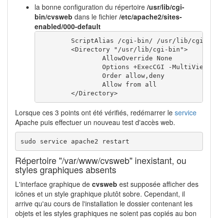
la bonne configuration du répertoire
/usr/lib/cgi-
bin/cvsweb
dans le fichier
/etc/apache2/sites-
enabled/000-default
        ScriptAlias /cgi-bin/ /usr/lib/cgi-bin
        <Directory "/usr/lib/cgi-bin">

                AllowOverride None

                Options +ExecCGI -MultiViews +
                Order allow,deny

                Allow from all

        </Directory>
Lorsque ces 3 points ont été vérifiés, redémarrer le
service
Apache puis effectuer un nouveau test d'accès web.
sudo service apache2 restart
Répertoire "/var/www/cvsweb" inexistant, ou
styles graphiques absents
L'interface graphique de
cvsweb
est supposée afficher des
icônes et un style graphique plutôt sobre. Cependant, il
arrive qu'au cours de l'installation le dossier contenant les
objets et les styles graphiques ne soient pas copiés au bon