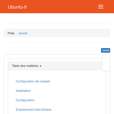
Ubuntu-fr
Piste
rancid
rancid
Modif
cette
Table des matières
page
Lien
de
retou
Configuration de cvsweb
Installation
Configuration
Emplacement des fichiers