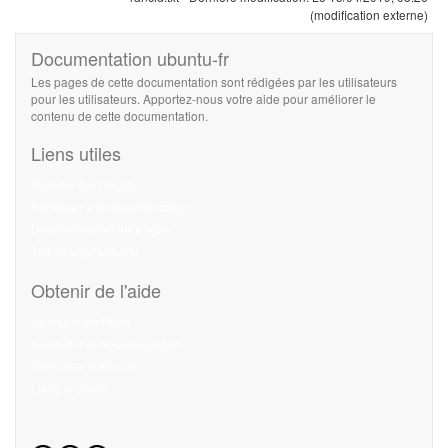
(modification externe)
Documentation ubuntu-fr
Les pages de cette documentation sont rédigées par les utilisateurs
pour les utilisateurs. Apportez-nous votre aide pour améliorer le
contenu de cette documentation.
Liens utiles
Débuter sur Ubuntu
Participer à la documentation
Documentation hors ligne
Télécharger Ubuntu
Obtenir de l'aide
Chercher de l'aide
Consulter la documentation
Consulter le Forum
Lisez le guide