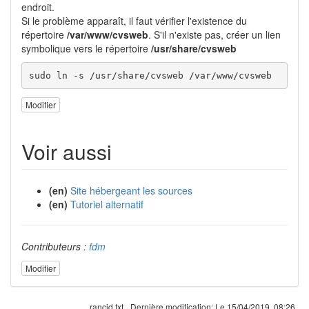
endroit.
Si le problème apparaît, il faut vérifier l'existence du
répertoire
/var/www/cvsweb
. S'il n'existe pas, créer un lien
symbolique vers le répertoire
/usr/share/cvsweb
sudo ln -s /usr/share/cvsweb /var/www/cvsweb
Modifier
Voir aussi
(en)
Site hébergeant les sources
(en)
Tutoriel alternatif
Contributeurs :
fdm
Modifier
rancid.txt
Dernière modification:
Le 15/04/2019, 08:26