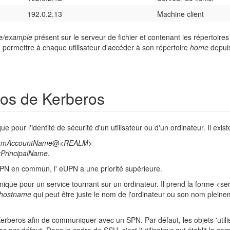
192.0.2.13
Machine client
e/example
présent sur le serveur de fichier et contenant les répertoire
permettre à chaque utilisateur d'accéder à son répertoire
home
depuis
pos de Kerberos
e pour l'identité de sécurité d'un utilisateur ou d'un ordinateur. Il exi
amAccountName
@
<REALM>
rPrincipalName
.
UPN en commun, l' eUPN a une priorité supérieure.
unique pour un service tournant sur un ordinateur. Il prend la forme <s
hostname
qui peut être juste le nom de l'ordinateur ou son nom plei
beros afin de communiquer avec un SPN. Par défaut, les objets 'utilis
as par défaut. Dans le cadre de SSH, c'est l'utilisateur qui établit la c