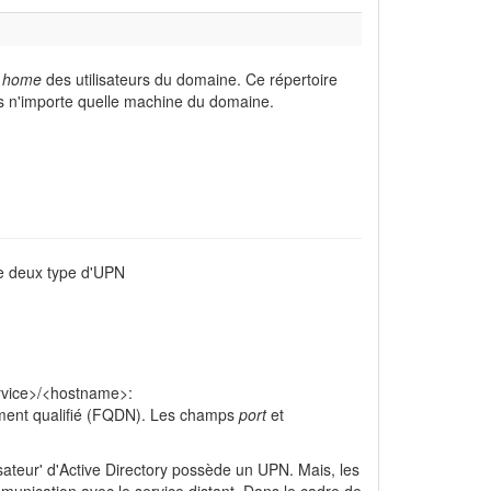
s
home
des utilisateurs du domaine. Ce répertoire
 n'importe quelle machine du domaine.
ste deux type d'UPN
ervice>/<hostname>:
nement qualifié (FQDN). Les champs
port
et
ateur' d'Active Directory possède un UPN. Mais, les
ommunication avec le service distant. Dans le cadre de