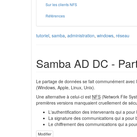
Sur les clients NFS
Références
tutoriel
,
samba
,
administration
,
windows
,
réseau
Samba AD DC - Parta
Le partage de données se fait communément avec le
(Windows, Apple, Linux, Unix).
Une alternative à celui-ci est
NFS
(Network File Syst
premières versions manquaient cruellement de sécur
L'authentification des intervenants qui a pour
La signature des communications qui a pour bu
Le chiffrement des communications qui a pour
Modifier