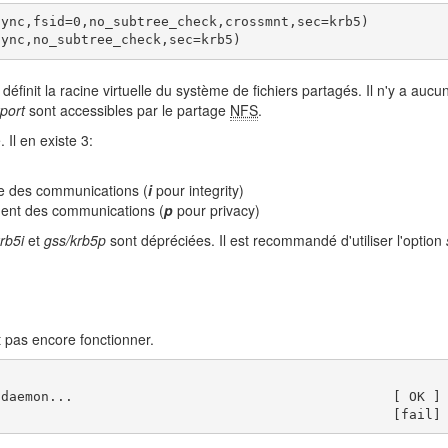
ync,fsid=0,no_subtree_check,crossmnt,sec=krb5)

sync,no_subtree_check,sec=krb5)
 définit la racine virtuelle du système de fichiers partagés. Il n'y a auc
port
sont accessibles par le partage
NFS
.
 Il en existe 3:
re des communications (
i
pour integrity)
ement des communications (
p
pour privacy)
rb5i
et
gss/krb5p
sont dépréciées. Il est recommandé d'utiliser l'option
 pas encore fonctionner.
daemon...                                        [ OK ] 
                                                  [fail]