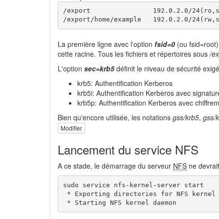
/export                192.0.2.0/24(ro,s
/export/home/example   192.0.2.0/24(rw,
La première ligne avec l'option
fsid=0
(ou fsid=root)
cette racine. Tous les fichiers et répertoires sous
/ex
L'option
sec=krb5
définit le niveau de sécurité exigé.
krb5: Authentification Kerberos
krb5i: Authentification Kerberos avec signatu
krb5p: Authentification Kerberos avec chiffr
Bien qu'encore utilisée, les notations
gss/krb5
,
gss/k
Modifier
Lancement du service NFS
A ce stade, le démarrage du serveur
NFS
ne devrait
sudo service nfs-kernel-server start

 * Exporting directories for NFS kernel 
 * Starting NFS kernel daemon          