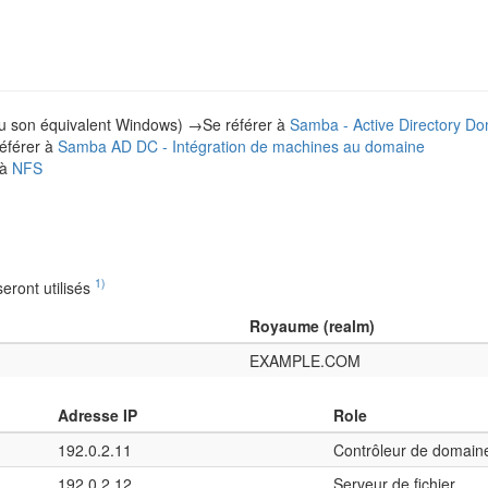
u son équivalent Windows) →Se référer à
Samba - Active Directory Do
éférer à
Samba AD DC - Intégration de machines au domaine
 à
NFS
1)
eront utilisés
Royaume (realm)
EXAMPLE.COM
Adresse IP
Role
192.0.2.11
Contrôleur de domain
192.0.2.12
Serveur de fichier