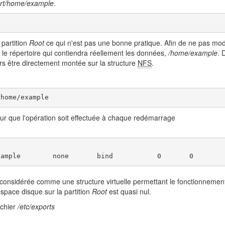
ort/home/example
.
 partition
Root
ce qui n'est pas une bonne pratique. Afin de ne pas modifi
le répertoire qui contiendra réellement les données,
/home/example
. 
lors être directement montée sur la structure
NFS
.
/home/example
r que l'opération soit effectuée à chaque redémarrage
xample        none       bind           0       0
 considérée comme une structure virtuelle permettant le fonctionneme
espace disque sur la partition
Root
est quasi nul.
ichier
/etc/exports