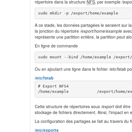
répertoire dans la structure
NFS
, par exemple
/exp
sudo mkdir -p /export/home/example
A ce stade, les données partagées le seraient sur la
la jonction du répertoire
/export/home/example
avec 
représente une partition entière, la partition peut a
En ligne de commande
sudo mount --bind /home/example /export
Ou en ajoutant une ligne dans le fichier
/etc/fstab
pou
/etc/fstab
# Export NFS4

/home/example            /export/home/e
Cette structure de répertoires sous
/export
doit être
stockage de fichiers directement. Ainsi, l'impact en 
La configuration des partages se fait au travers du f
/etc/exports