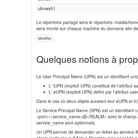
ubnws01
Le répertoire partagé sera le répertoire
/media/hom
sera monté sur chaque machine du domaine afin de 
Modifier
Quelques notions à pro
Le User Principal Name (UPN) est un identifiant uniqu
L' iUPN (implicit UPN) constitué de l'attribut
s
L' eUPN (explicit UPN) défini par l'attribut
use
Dans le cas où deux objets auraient leur eUPN et i
Le Service Principal Name (SPN) est un identifiant 
<port>/<service_name>@<REALM> avec le champ
service_name
sont optionnels.
Un UPN permet de demander un ticket au serveur Ker
objets 'ordinateur' d'Active Directory n'en possède p