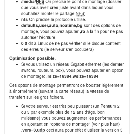
/media/
NFS
On précise le point de montage (dossier
que vous avez créé juste avant dans lequel vous
souhaitez monter le partage
NFS
)
nfs
On précise le protocole utilisé.
defaults,user,auto,noatime,bg
sont des options de
montage, vous pouvez ajouter
,ro
à la fin pour ne pas
autoriser l'écriture.
0 0
dit à Linux de ne pas vérifier si le disque contient
des erreurs (le serveur s'en occupera)
Optimisation possible:
Si vous utilisez un réseau Gigabit ethernet (les dernier
switchs, routeurs, box), vous pouvez ajouter en option
de montage:
,rsize=16384,wsize=16384
Ces options de montage permettront de booster légèrement
à énormément (suivant la carte réseau) la vitesse de
transfert sur les gros fichiers.
Si votre serveur est très peu puissant (un Pentium 2
ou 3 par exemple plus de 12 ans d'âge, bon
millésime) vous pouvez augmenter les performances
en ajoutant en "options de montage" (voir plus haut)
,vers=3,udp
ceci aura pour effet d'utiliser la version 3