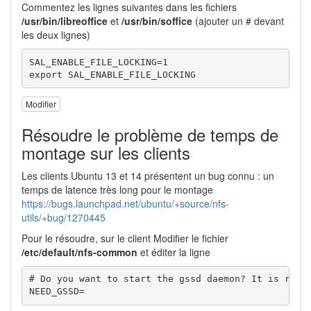
Commentez les lignes suivantes dans les fichiers
/usr/bin/libreoffice
et
/usr/bin/soffice
(ajouter un # devant
les deux lignes)
SAL_ENABLE_FILE_LOCKING=1

export SAL_ENABLE_FILE_LOCKING
Modifier
Résoudre le problème de temps de
montage sur les clients
Les clients Ubuntu 13 et 14 présentent un bug connu : un
temps de latence très long pour le montage
https://bugs.launchpad.net/ubuntu/+source/nfs-
utils/+bug/1270445
Pour le résoudre, sur le client Modifier le fichier
/etc/default/nfs-common
et éditer la ligne
# Do you want to start the gssd daemon? It is requi
NEED_GSSD=