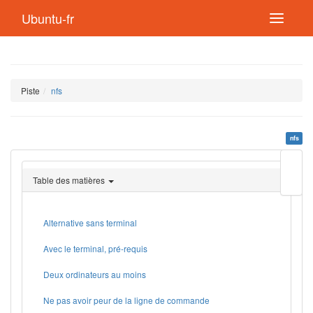
Ubuntu-fr
Piste
nfs
nfs
Modif
cette
Table des matières
page
Lien
de
retou
Alternative sans terminal
Avec le terminal, pré-requis
Deux ordinateurs au moins
Ne pas avoir peur de la ligne de commande