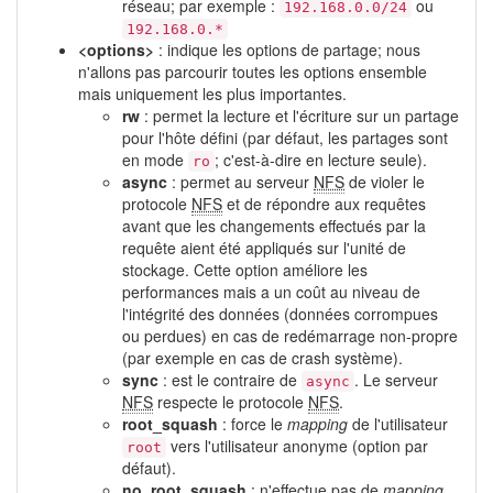
réseau; par exemple :
ou
192.168.0.0/24
192.168.0.*
<options>
: indique les options de partage; nous
n'allons pas parcourir toutes les options ensemble
mais uniquement les plus importantes.
rw
: permet la lecture et l'écriture sur un partage
pour l'hôte défini (par défaut, les partages sont
en mode
; c'est-à-dire en lecture seule).
ro
async
: permet au serveur
NFS
de violer le
protocole
NFS
et de répondre aux requêtes
avant que les changements effectués par la
requête aient été appliqués sur l'unité de
stockage. Cette option améliore les
performances mais a un coût au niveau de
l'intégrité des données (données corrompues
ou perdues) en cas de redémarrage non-propre
(par exemple en cas de crash système).
sync
: est le contraire de
. Le serveur
async
NFS
respecte le protocole
NFS
.
root_squash
: force le
mapping
de l'utilisateur
vers l'utilisateur anonyme (option par
root
défaut).
no_root_squash
: n'effectue pas de
mapping