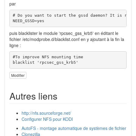
par
# Do you want to start the gssd daemon? It is requi
NEED_GSSD=yes
puis blacklister le module 'rpcsec_gss_krb5' en éditant le
fichier /etc/modprobe.d/blacklist.conf en y ajoutant à la fin la
ligne :
#To improve NFS mounting time

blacklist 'rpcsec_gss_krb5'
Modifier
Autres liens
http://nfs.sourceforge.net/
Configurer NFS pour KODI
AutoFS - montage automatique de systèmes de fichier
Clonezilla