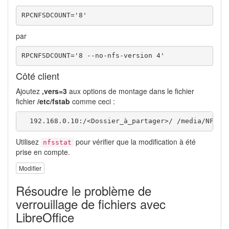
RPCNFSDCOUNT='8' 
par
RPCNFSDCOUNT='8 --no-nfs-version 4'
Côté client
Ajoutez
,vers=3
aux options de montage dans le fichier
fichier
/etc/fstab
comme ceci :
  192.168.0.10:/<Dossier_à_partager>/ /media/NFS n
Utilisez
pour vérifier que la modification à été
nfsstat
prise en compte.
Modifier
Résoudre le problème de
verrouillage de fichiers avec
LibreOffice