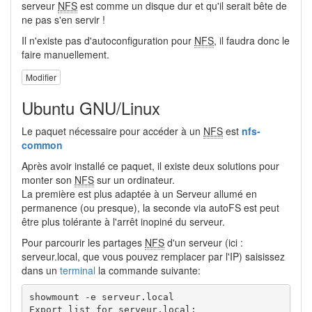
serveur
NFS
est comme un disque dur et qu'il serait bête de
ne pas s'en servir !
Il n'existe pas d'autoconfiguration pour
NFS
, il faudra donc le
faire manuellement.
Modifier
Ubuntu GNU/Linux
Le paquet nécessaire pour accéder à un
NFS
est
nfs-
common
Après avoir installé ce paquet, il existe deux solutions pour
monter son
NFS
sur un ordinateur.
La première est plus adaptée à un Serveur allumé en
permanence (ou presque), la seconde via autoFS est peut
être plus tolérante à l'arrêt inopiné du serveur.
Pour parcourir les partages
NFS
d'un serveur (ici :
serveur.local, que vous pouvez remplacer par l'IP) saisissez
dans un
terminal
la commande suivante:
showmount -e serveur.local

Export list for serveur.local:
