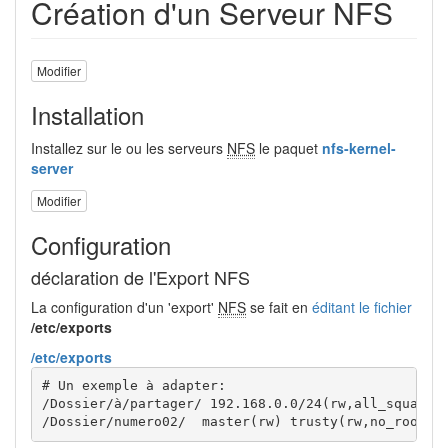
Création d'un Serveur NFS
Modifier
Installation
Installez sur le ou les serveurs
NFS
le paquet
nfs-kernel-
server
Modifier
Configuration
déclaration de l'Export NFS
La configuration d'un 'export'
NFS
se fait en
éditant le fichier
/etc/exports
/etc/exports
# Un exemple à adapter:
/
Dossier
/
à
/
partager
/
 192.168.0.0
/
24
(
rw,all_squash,
/
Dossier
/
numero02
/
  master
(
rw
)
 trusty
(
rw,no_root_s