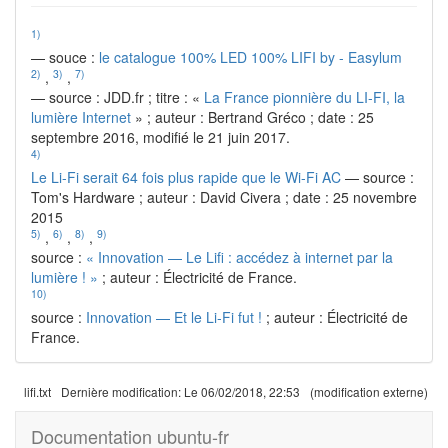
1)
— souce :
le catalogue 100% LED 100% LIFI by - Easylum
2)
3)
7)
,
,
— source : JDD.fr ; titre : «
La France pionnière du LI-FI, la
lumière Internet
» ; auteur : Bertrand Gréco ; date : 25
septembre 2016, modifié le 21 juin 2017.
4)
Le Li-Fi serait 64 fois plus rapide que le Wi-Fi AC
— source :
Tom's Hardware ; auteur : David Civera ; date : 25 novembre
2015
5)
6)
8)
9)
,
,
,
source :
« Innovation — Le Lifi : accédez à internet par la
lumière ! »
; auteur : Électricité de France.
10)
source :
Innovation — Et le Li-Fi fut !
; auteur : Électricité de
France.
lifi.txt
Dernière modification:
Le 06/02/2018, 22:53
(modification externe)
Documentation ubuntu-fr