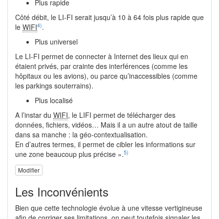
Plus rapide
Côté débit, le LI-FI serait jusqu’à 10 à 64 fois plus rapide que
4)
le
WIFI
.
Plus universel
Le LI-FI permet de connecter à Internet des lieux qui en
étaient privés, par crainte des interférences (comme les
hôpitaux ou les avions), ou parce qu’inaccessibles (comme
les parkings souterrains).
Plus localisé
A l’instar du
WIFI
, le LIFI permet de télécharger des
données, fichiers, vidéos… Mais il a un autre atout de taille
dans sa manche : la géo-contextualisation.
En d’autres termes, il permet de cibler les informations sur
5)
une zone beaucoup plus précise ».
Modifier
Les Inconvénients
Bien que cette technologie évolue à une vitesse vertigineuse
afin de corriger ses limitations, on peut toutefois signaler les