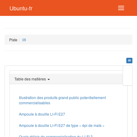
Ubuntu-fr
Piste
lifi
lifi
Modif
cette
Table des matières
page
Lien
de
retou
Illustration des produits grand public potentiellement
commercialisables
Ampoule à douille LI-FI E27
Ampoule à douille LI-FI E27 de type « épi de maïs »
Quels délais de commercialisation du LI-FI ?