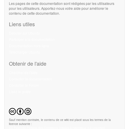
Les pages de cette documentation sont rédigées par les utilisateurs
pour les utilisateurs. Apportez-nous votre aide pour améliorer le
contenu de cette documentation.
Liens utiles
Débuter sur Ubuntu
Participer à la documentation
Documentation hors ligne
Télécharger Ubuntu
Obtenir de l'aide
Chercher de l'aide
Consulter la documentation
Consulter le Forum
Lisez le guide
Sauf mention contraire, le contenu de ce wiki est placé sous les termes de la
licence suivante :
CC Paternité-Partage des Conditions Initiales à l'Identique 3.0 Unported