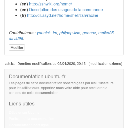
(en)
http://zshwiki.org/home/
(en)
Description des usages de la commande
(fr)
http://cli.asyd.net/home/shell/zsh/racine
Contributeurs :
yannick_lm
,
philpep-tlse
,
geenux
,
malko25
,
david96
.
Modifier
zsh.txt
Dernière modification:
Le 05/04/2020, 20:13
(modification externe)
Documentation ubuntu-fr
Les pages de cette documentation sont rédigées par les utilisateurs
pour les utilisateurs. Apportez-nous votre aide pour améliorer le
contenu de cette documentation.
Liens utiles
Débuter sur Ubuntu
Participer à la documentation
Documentation hors ligne