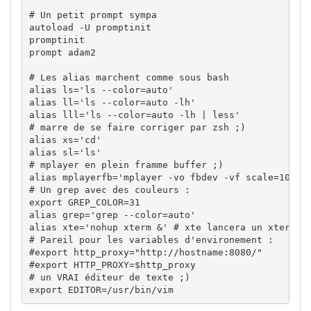
# Un petit prompt sympa
autoload 
-U
 promptinit

promptinit

prompt adam2

# Les alias marchent comme sous bash
alias
ls
=
'ls --color=auto'
alias
ll
=
'ls --color=auto -lh'
alias
lll
=
'ls --color=auto -lh | less'
# marre de se faire corriger par zsh ;)
alias
xs
=
'cd'
alias
sl
=
'ls'
# mplayer en plein framme buffer ;)
alias
mplayerfb
=
'mplayer -vo fbdev -vf scale=1024:
# Un grep avec des couleurs :
export
GREP_COLOR
=
31
alias
grep
=
'grep --color=auto'
alias
xte
=
'nohup xterm &'
# xte lancera un xterm q
# Pareil pour les variables d'environement :
#export http_proxy="http://hostname:8080/"
#export HTTP_PROXY=$http_proxy
# un VRAI éditeur de texte ;)
export
EDITOR
=
/
usr
/
bin
/
vim