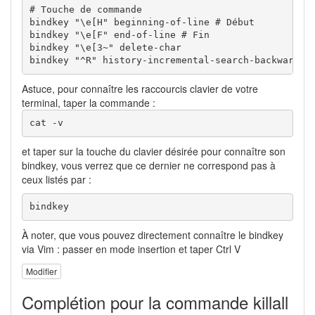
# Touche de commande
bindkey 
"\e[H"
 beginning-of-line 
# Début
bindkey 
"\e[F"
 end-of-line 
# Fin
bindkey 
"\e[3~"
 delete-char

bindkey 
"^R"
 history-incremental-search-backward 
#
Astuce, pour connaître les raccourcis clavier de votre
terminal, taper la commande :
cat
-v
et taper sur la touche du clavier désirée pour connaître son
bindkey, vous verrez que ce dernier ne correspond pas à
ceux listés par :
bindkey
À noter, que vous pouvez directement connaître le bindkey
via Vim : passer en mode insertion et taper Ctrl V
Modifier
Complétion pour la commande killall