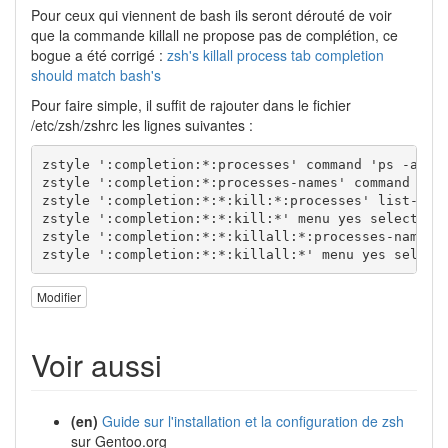
Pour ceux qui viennent de bash ils seront dérouté de voir
que la commande killall ne propose pas de complétion, ce
bogue a été corrigé :
zsh's killall process tab completion
should match bash's
Pour faire simple, il suffit de rajouter dans le fichier
/etc/zsh/zshrc les lignes suivantes :
zstyle 
':completion:*:processes'
command
'ps -ax'
zstyle 
':completion:*:processes-names'
command
'ps
zstyle 
':completion:*:*:kill:*:processes'
 list-col
zstyle 
':completion:*:*:kill:*'
 menu 
yes
select
zstyle 
':completion:*:*:killall:*:processes-names'
zstyle 
':completion:*:*:killall:*'
 menu 
yes
select
Modifier
Voir aussi
(en)
Guide sur l'installation et la configuration de zsh
sur Gentoo.org