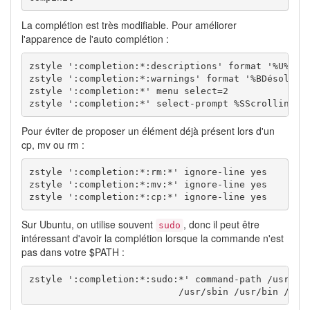
La complétion est très modifiable. Pour améliorer
l'apparence de l'auto complétion :
zstyle ':completion:*:descriptions' format '%U%B%d%
zstyle ':completion:*:warnings' format '%BDésolé, p
zstyle ':completion:*' menu select=2

zstyle ':completion:*' select-prompt %SScrolling a
Pour éviter de proposer un élément déjà présent lors d'un
cp, mv ou rm :
zstyle ':completion:*:rm:*' ignore-line yes

zstyle ':completion:*:mv:*' ignore-line yes

zstyle ':completion:*:cp:*' ignore-line yes
Sur Ubuntu, on utilise souvent
, donc il peut être
sudo
intéressant d'avoir la complétion lorsque la commande n'est
pas dans votre $PATH :
zstyle ':completion:*:sudo:*' command-path /usr/loc
                           /usr/sbin /usr/bin /sbi