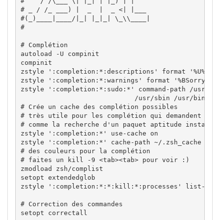
#    / /\___ \| |_| | |_) | |    
# _ / /_ ___) |  _  |  _ <| |___ 
#(_)____|____/|_| |_|_| \_\\____|
#
# Complétion 
autoload 
-U
 compinit

compinit

zstyle 
':completion:*:descriptions'
 format 
'%U%B%d
zstyle 
':completion:*:warnings'
 format 
'%BSorry, n
zstyle 
':completion:*:sudo:*'
 command-path 
/
usr
/
lo
/
usr
/
sbin 
/
usr
/
bin 
/
s
# Crée un cache des complétion possibles
# très utile pour les complétion qui demandent bea
# comme la recherche d'un paquet aptitude install 
zstyle 
':completion:*'
 use-cache on

zstyle 
':completion:*'
 cache-path ~
/
# des couleurs pour la complétion
# faites un kill -9 <tab><tab> pour voir :)
zmodload zsh
/
complist

setopt extendedglob

zstyle 
':completion:*:*:kill:*:processes'
 list-col
# Correction des commandes
setopt correctall
