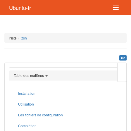
Ubuntu-fr
Piste
zsh
zsh
Modif
cette
Table des matières
page
Lien
de
retou
Installation
Utilisation
Les fichiers de configuration
Complétion