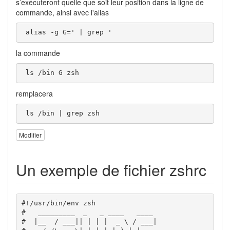
s’exécuteront quelle que soit leur position dans la ligne de
commande, ainsi avec l'alias
 alias -g G=' | grep '
la commande
 ls /bin G zsh
remplacera
 ls /bin | grep zsh
Modifier
Un exemple de fichier zshrc
#!/usr/bin/env zsh
#   _________  _   _ ____   ____ 
#  |__  / ___|| | | |  _ \ / ___|