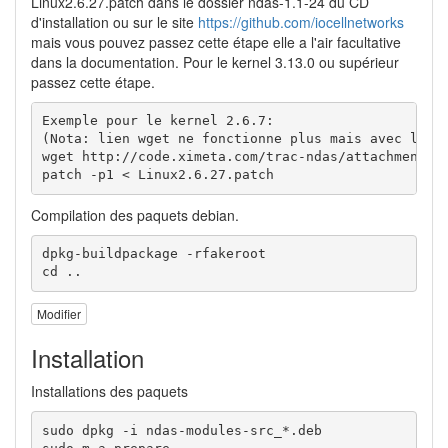
Linux2.6.27.patch dans le dossier ndas-1.1-24 du CD
d'installation ou sur le site
https://github.com/iocellnetworks
mais vous pouvez passez cette étape elle a l'air facultative
dans la documentation. Pour le kernel 3.13.0 ou supérieur
passez cette étape.
Exemple pour le kernel 2.6.7:

(Nota: lien wget ne fonctionne plus mais avec le fi
wget http://code.ximeta.com/trac-ndas/attachment/ti
patch -p1 < Linux2.6.27.patch
Compilation des paquets debian.
dpkg-buildpackage -rfakeroot

cd ..
Modifier
Installation
Installations des paquets
sudo dpkg -i ndas-modules-src_*.deb
