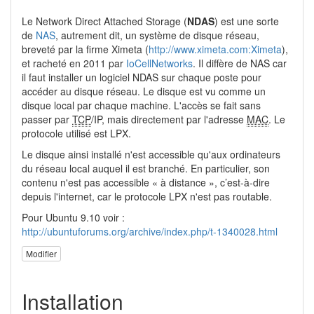
Le Network Direct Attached Storage (
NDAS
) est une sorte
de
NAS
, autrement dit, un système de disque réseau,
breveté par la firme Ximeta (
http://www.ximeta.com:Ximeta
),
et racheté en 2011 par
IoCellNetworks
. Il diffère de NAS car
il faut installer un logiciel NDAS sur chaque poste pour
accéder au disque réseau. Le disque est vu comme un
disque local par chaque machine. L'accès se fait sans
passer par
TCP
/IP, mais directement par l'adresse
MAC
. Le
protocole utilisé est LPX.
Le disque ainsi installé n'est accessible qu'aux ordinateurs
du réseau local auquel il est branché. En particulier, son
contenu n'est pas accessible « à distance », c’est-à-dire
depuis l'internet, car le protocole LPX n'est pas routable.
Pour Ubuntu 9.10 voir :
http://ubuntuforums.org/archive/index.php/t-1340028.html
Modifier
Installation