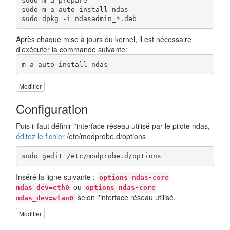
sudo m-a prepare

sudo m-a auto-install ndas

sudo dpkg -i ndasadmin_*.deb 
Après chaque mise à jours du kernel, il est nécessaire
d'exécuter la commande suivante:
m-a auto-install ndas
Modifier
Configuration
Puis il faut définir l'interface réseau utilisé par le pilote ndas,
éditez le fichier
/etc/modprobe.d/options
sudo gedit /etc/modprobe.d/options
Inséré la ligne suivante :
options ndas-core
ou
ndas_dev=eth0
options ndas-core
selon l'interface réseau utilisé.
ndas_dev=wlan0
Modifier