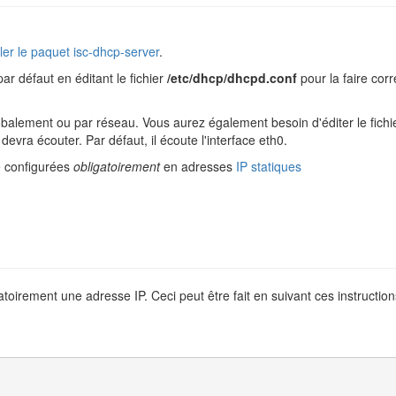
ller le paquet
isc-dhcp-server
.
r défaut en éditant le fichier
/etc/dhcp/dhcpd.conf
pour la faire cor
lobalement ou par réseau. Vous aurez également besoin d'éditer le fich
evra écouter. Par défaut, il écoute l'interface eth0.
e configurées
obligatoirement
en adresses
IP statiques
atoirement une adresse IP. Ceci peut être fait en suivant ces instruction