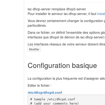
isc-dhcp-server remplace dhcp3-server
Pour installer le serveur isc-dhcp-server, il faut
insta
Vous devrez certainement changer la configuration pa
particulières.
Dans ce fichier, on définit l'ensemble des options g
interfaces que dhcpd (le démon de isc-dhcp-server) d
Les interfaces réseaux de votre serveur doivent êtr
Modifier
Configuration basique
La configuration la plus fréquente est d'assigner alé
Editer le fichier :
/etc/dhcp/dhcpd.conf
# Sample /etc/dhcpd.conf

# (add your comments here) 
