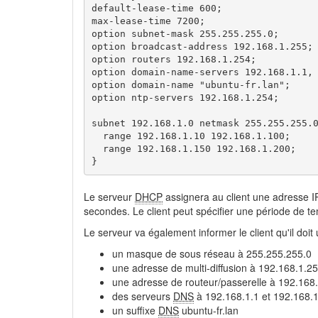
default-lease-time 600;

max-lease-time 7200;

option subnet-mask 255.255.255.0;

option broadcast-address 192.168.1.255;

option routers 192.168.1.254;

option domain-name-servers 192.168.1.1, 
option domain-name "ubuntu-fr.lan";

option ntp-servers 192.168.1.254;

subnet 192.168.1.0 netmask 255.255.255.0
  range 192.168.1.10 192.168.1.100;

  range 192.168.1.150 192.168.1.200;

} 
Le serveur
DHCP
assignera au client une adresse 
secondes. Le client peut spécifier une période de 
Le serveur va également informer le client qu'il doit ut
un masque de sous réseau à 255.255.255.0
une adresse de multi-diffusion à 192.168.1.2
une adresse de routeur/passerelle à 192.168
des serveurs
DNS
à 192.168.1.1 et 192.168.1
un suffixe
DNS
ubuntu-fr.lan