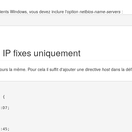
ients Windows, vous devez inclure l'option
netbios-name-servers
:
;
 IP fixes uniquement
jours la même. Pour cela il suffit d'ajouter une directive
host
dans la défi
 {

:D7;

:45;
