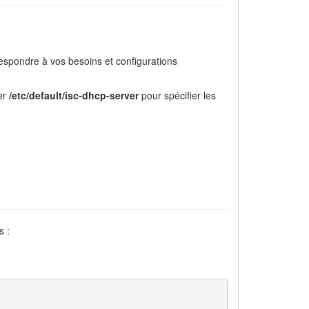
respondre à vos besoins et configurations
ier
/etc/default/isc-dhcp-server
pour spécifier les
s :