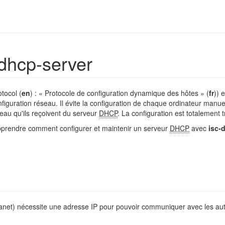
dhcp-server
tocol (
en
) : « Protocole de configuration dynamique des hôtes » (
fr
)) 
nfiguration réseau. Il évite la configuration de chaque ordinateur manue
seau qu'ils reçoivent du serveur
DHCP
. La configuration est totalement t
pprendre comment configurer et maintenir un serveur
DHCP
avec
isc-
tranet) nécessite une adresse IP pour pouvoir communiquer avec les au