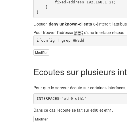
        fixed-address 192.168.1.21;

    }

}
L'option
deny unknown-clients
8-)interdit l'attrib
Pour trouver l'adresse
MAC
d'une interface réseau, 
ifconfig | grep HWaddr
Modifier
Ecoutes sur plusieurs in
Pour que le serveur écoute sur certaines interfaces, 
INTERFACES="eth0 eth1"
Dans ce cas l'écoute se fait sur eth0 et eth1.
Modifier