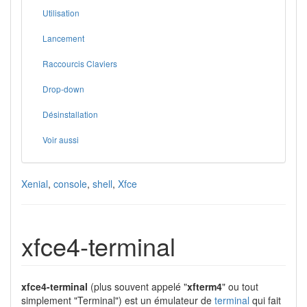
Utilisation
Lancement
Raccourcis Claviers
Drop-down
Désinstallation
Voir aussi
Xenial
,
console
,
shell
,
Xfce
xfce4-terminal
xfce4-terminal
(plus souvent appelé "
xfterm4
" ou tout
simplement "Terminal") est un émulateur de
terminal
qui fait