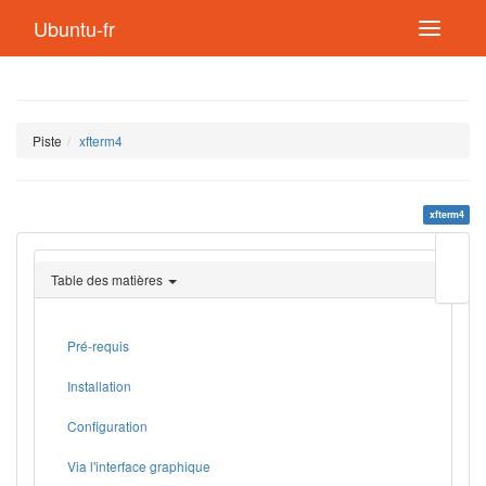
Ubuntu-fr
Piste
xfterm4
xfterm4
Modif
cette
Table des matières
page
Lien
de
retou
Pré-requis
Installation
Configuration
Via l'interface graphique