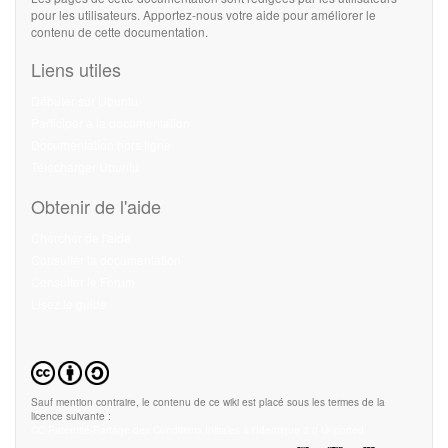
pour les utilisateurs. Apportez-nous votre aide pour améliorer le
contenu de cette documentation.
Liens utiles
Débuter sur Ubuntu
Participer à la documentation
Documentation hors ligne
Télécharger Ubuntu
Obtenir de l'aide
Chercher de l'aide
Consulter la documentation
Consulter le Forum
Lisez le guide
Sauf mention contraire, le contenu de ce wiki est placé sous les termes de la
licence suivante :
CC Paternité-Partage des Conditions Initiales à l'Identique 3.0 Unported