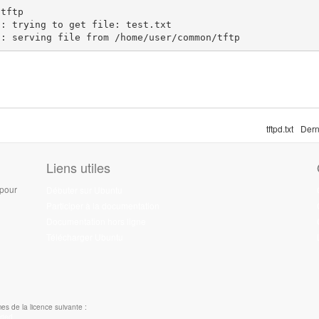
tftp

: trying to get file: test.txt

d: serving file from /home/user/common/tftp
tftpd.txt
Dern
Liens utiles
 pour
Débuter sur Ubuntu
Participer à la documentation
Documentation hors ligne
Télécharger Ubuntu
es de la licence suivante :
rted