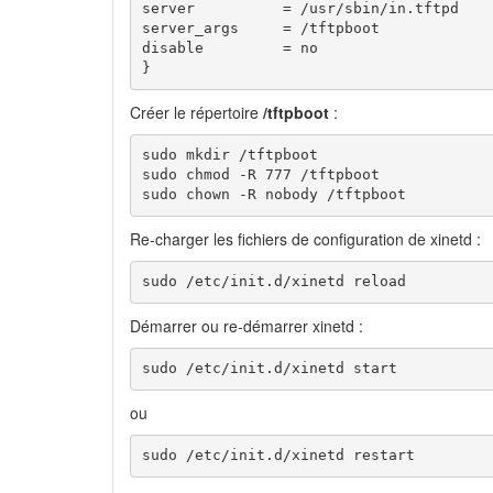
server          = /usr/sbin/in.tftpd

server_args     = /tftpboot

disable         = no

}
Créer le répertoire
/tftpboot
:
sudo mkdir /tftpboot

sudo chmod -R 777 /tftpboot

sudo chown -R nobody /tftpboot
Re-charger les fichiers de configuration de xinetd :
sudo /etc/init.d/xinetd reload
Démarrer ou re-démarrer xinetd :
sudo /etc/init.d/xinetd start
ou
sudo /etc/init.d/xinetd restart