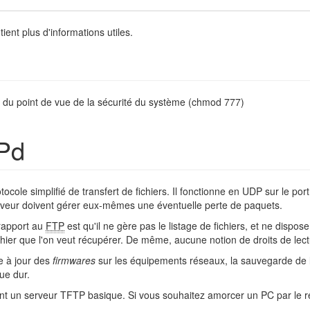
ient plus d'informations utiles.
 du point de vue de la sécurité du système (chmod 777)
Pd
otocole simplifié de transfert de fichiers. Il fonctionne en UDP sur le po
 serveur doivent gérer eux-mêmes une éventuelle perte de paquets.
 rapport au
FTP
est qu'il ne gère pas le listage de fichiers, et ne dispo
ichier que l'on veut récupérer. De même, aucune notion de droits de lect
e à jour des
firmwares
sur les équipements réseaux, la sauvegarde de 
ue dur.
rent un serveur TFTP basique. Si vous souhaitez amorcer un PC par le ré