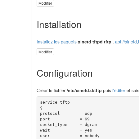
Modifier
Installation
Installez les paquets
xinetd tftpd tftp
.
apt://xinetd,t
Modifier
Configuration
Créer le fichier
/etc/xinetd.d/tftp
puis
l'éditer
et sais
service tftp

{

protocol        = udp

port            = 69

socket_type     = dgram

wait            = yes

user            = nobody
