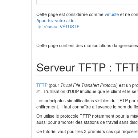
Cette page est considérée comme
vétuste
et ne cont
Apportez votre aide…
ftp
,
réseau
,
VÉTUSTE
Cette page contient des manipulations dangereuses
Serveur TFTP : TFT
TFTP
(pour
Trivial File Transfert Protocol
) est un pr
21. L'utilisation d'UDP implique que le client et le
Les principales simplifications visibles du TFTP par
chiffrement. Il faut connaître à l'avance le nom du f
On utilise le protocole TFTP notamment pour la mis
aussi pour amorcer des stations de travail sans disq
Ce tutoriel vaut pour les 2 premiers cas qui requiè