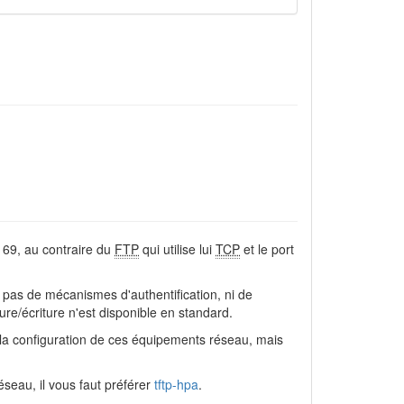
rt 69, au contraire du
FTP
qui utilise lui
TCP
et le port
se pas de mécanismes d'authentification, ni de
ure/écriture n'est disponible en standard.
la configuration de ces équipements réseau, mais
seau, il vous faut préférer
tftp-hpa
.