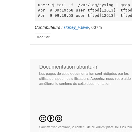
user:~$ tail -f  /var/log/syslog | grep 
Apr  9 09:19:58 user tftpd[12613]: tftpd
Apr  9 09:19:58 user tftpd[12613]: tftp
Contributeurs :
sidney_v
,
tiwiv
, 007m
Modifier
Documentation ubuntu-fr
Les pages de cette documentation sont rédigées par les
utilisateurs pour les utilisateurs. Apportez-nous votre aide
améliorer le contenu de cette documentation.
Sauf mention contraire, le contenu de ce wiki est placé sous les term
CC Paternité-Partage des Conditions Initiales à l'Identique 3.0 Unpo