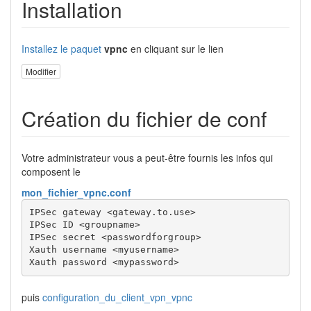
Installation
Installez le paquet
vpnc
en cliquant sur le lien
Modifier
Création du fichier de conf
Votre administrateur vous a peut-être fournis les infos qui
composent le
mon_fichier_vpnc.conf
IPSec gateway <gateway.to.use>

IPSec ID <groupname>

IPSec secret <passwordforgroup>

Xauth username <myusername>

Xauth password <mypassword>
puis
configuration_du_client_vpn_vpnc