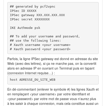
## generated by pcf2vpnc

IPSec ID XXXXX

IPSec gateway XXX.XXX.XXX.XXX

IPSec secret XXXXXXXX

IKE Authmode psk

## To add your username and password,

## use the following lines:

# Xauth username <your username>

# Xauth password <your password>
Parfois, la ligne IPSec gateway est donné en adresse du site
Web (avec des lettres), si ça ne marche pas, on la convertit
alors en adresse IP en ouvrant un Terminal puis en tapant
(connexion Internet requise…) :
host ADRESSE_DU_SITE_WEB
En dé-commentant (enlever le symbole #) les lignes Xauth et
en remplaçant <your username> par votre identifiant et
<your password> par votre mot de passe vous n'aurez plus
à les saisir à chaque connexion, mais cela constitue aussi un