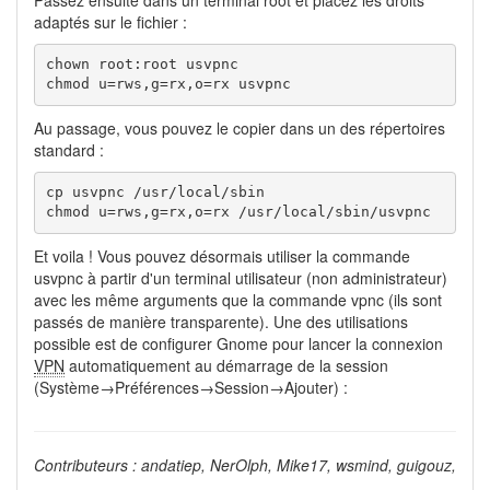
adaptés sur le fichier :
chown root:root usvpnc

chmod u=rws,g=rx,o=rx usvpnc
Au passage, vous pouvez le copier dans un des répertoires
standard :
cp usvpnc /usr/local/sbin

chmod u=rws,g=rx,o=rx /usr/local/sbin/usvpnc
Et voila ! Vous pouvez désormais utiliser la commande
usvpnc à partir d'un terminal utilisateur (non administrateur)
avec les même arguments que la commande vpnc (ils sont
passés de manière transparente). Une des utilisations
possible est de configurer Gnome pour lancer la connexion
VPN
automatiquement au démarrage de la session
(Système→Préférences→Session→Ajouter) :
Contributeurs : andatiep, NerOlph, Mike17, wsmind, guigouz,
…