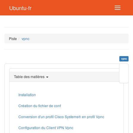
Ubuntu-fr
Piste
vpnc
vpnc
Modif
cette
Table des matières
page
Lien
de
retou
Installation
Création du fichier de conf
Conversion d'un profil Cisco Systems® en profil Vpnc
Configuration du Client VPN Vpnc