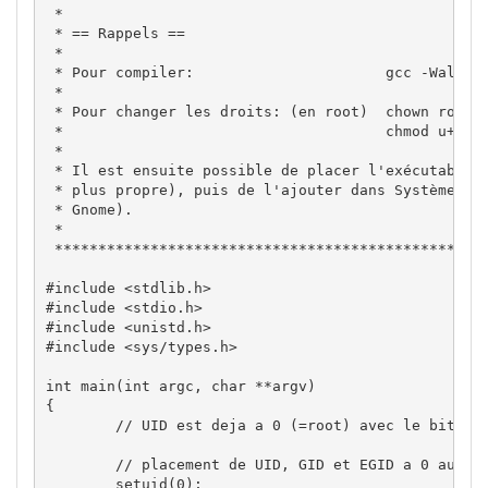
 *

 * == Rappels ==

 * 

 * Pour compiler:                      gcc -Wall -o
 *

 * Pour changer les droits: (en root)  chown root:r
 *                                     chmod u+s us
 *

 * Il est ensuite possible de placer l'exécutable d
 * plus propre), puis de l'ajouter dans Système->Pr
 * Gnome).

 * 

 **************************************************
#include <stdlib.h>

#include <stdio.h>

#include <unistd.h>

#include <sys/types.h>

int main(int argc, char **argv)

{

	// UID est deja a 0 (=root) avec le bit setuid sur le binaire

	// placement de UID, GID et EGID a 0 aussi

	setuid(0);
