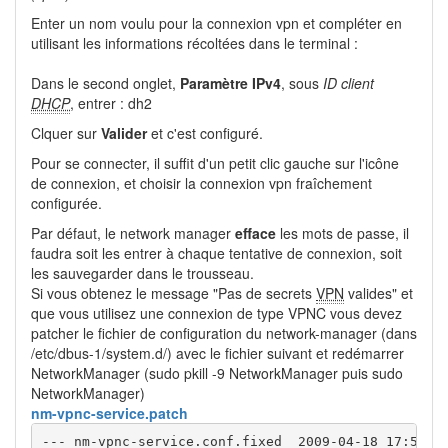
Enter un nom voulu pour la connexion vpn et compléter en
utilisant les informations récoltées dans le terminal :
Dans le second onglet,
Paramètre IPv4
, sous
ID client
DHCP
, entrer : dh2
Clquer sur
Valider
et c'est configuré.
Pour se connecter, il suffit d'un petit clic gauche sur l'icône
de connexion, et choisir la connexion vpn fraîchement
configurée.
Par défaut, le network manager
efface
les mots de passe, il
faudra soit les entrer à chaque tentative de connexion, soit
les sauvegarder dans le trousseau.
Si vous obtenez le message "Pas de secrets
VPN
valides" et
que vous utilisez une connexion de type VPNC vous devez
patcher le fichier de configuration du network-manager (dans
/etc/dbus-1/system.d/) avec le fichier suivant et redémarrer
NetworkManager (sudo pkill -9 NetworkManager puis sudo
NetworkManager)
nm-vpnc-service.patch
--- nm-vpnc-service.conf.fixed	2009