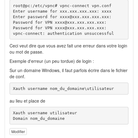
root@pc:/etc/vpnc# vpnc-connect vpn.conf 

Enter username for xxx.xxx.xxx.xxx: xxxx

Enter password for xxxx@xxx.xxx.xxx.xxx: 

Password for VPN xxxx@xxx.xxx.xxx.xxx: 

Password for VPN xxxx@xxx.xxx.xxx.xxx: 

vpnc-connect: authentication unsuccessful
Ceci veut dire que vous avez fait une erreur dans votre login
ou mot de passe.
Exemple d'erreur (un peu tordue) de login :
Sur un domaine Windows, il faut parfois écrire dans le fichier
de conf.
Xauth username nom_du_domaine\utilisateur
au lieu et place de
Xauth username utilisateur

Domain nom_du_domaine
Modifier