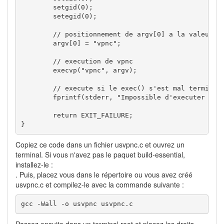
	setgid(0);

	setegid(0);

	// positionnement de argv[0] a la valeur "vpnc"

	argv[0] = "vpnc";

	// execution de vpnc

	execvp("vpnc", argv);

	// execute si le exec() s'est mal termine

	fprintf(stderr, "Impossible d'executer vpnc\n");

	return EXIT_FAILURE;

}
Copiez ce code dans un fichier usvpnc.c et ouvrez un
terminal. Si vous n'avez pas le paquet build-essential,
installez-le :
. Puis, placez vous dans le répertoire ou vous avez créé
usvpnc.c et compilez-le avec la commande suivante :
gcc -Wall -o usvpnc usvpnc.c
Passez ensuite dans un terminal root et placez les droits