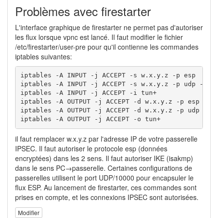
Problèmes avec firestarter
L'interface graphique de firestarter ne permet pas d'autoriser
les flux lorsque vpnc est lancé. Il faut modifier le fichier
/etc/firestarter/user-pre pour qu'il contienne les commandes
iptables suivantes:
iptables -A INPUT -j ACCEPT -s w.x.y.z -p esp

iptables -A INPUT -j ACCEPT -s w.x.y.z -p udp -m mu
iptables -A INPUT -j ACCEPT -i tun+

iptables -A OUTPUT -j ACCEPT -d w.x.y.z -p esp

iptables -A OUTPUT -j ACCEPT -d w.x.y.z -p udp -m m
iptables -A OUTPUT -j ACCEPT -o tun+
il faut remplacer w.x.y.z par l'adresse IP de votre passerelle
IPSEC. Il faut autoriser le protocole esp (données
encryptées) dans les 2 sens. Il faut autoriser IKE (isakmp)
dans le sens PC→passerelle. Certaines configurations de
passerelles utilisent le port UDP/10000 pour encapsuler le
flux ESP. Au lancement de firestarter, ces commandes sont
prises en compte, et les connexions IPSEC sont autorisées.
Modifier