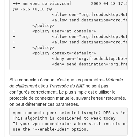
+++ nm-vpnc-service.conf	2009-04
@@ -6,6 +6,10 @@
 		<allow own="org.freedesktop.NetworkManager.vpnc"/>

 		<allow send_destination="org.freedesktop.NetworkManager.vpnc"/>

+	<policy user="at_console">
+		<allow own="org.freedesktop.Netwo
+		<allow send_destination="org.free
+	</policy>
 	<policy context="default">

 		<deny own="org.freedesktop.NetworkManager.vpnc"/>

 		<deny send_destination="org.freed
Si la connexion échoue, c'est que les paramètres
Méthode
de chiffrement
et/ou
Traversée du
NAT
ne sont pas
configurés correctement. Le plus simple est d'utiliser le
protocole de connexion manuelle, suivant l'erreur retournée,
on peut déterminer ces paramètres.
vpnc-connect: peer selected (single) DES as "encryt
This algorithm is considered to weak today

If your vpn concentrator admin still insists on usi
use the "--enable-1des" option.