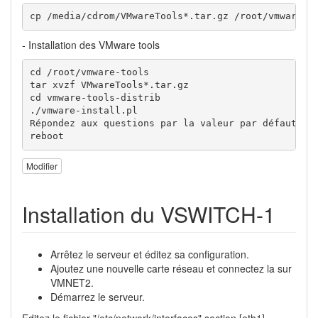
cp /media/cdrom/VMwareTools*.tar.gz /root/vmware-t
- Installation des VMware tools
cd /root/vmware-tools

tar xvzf VMwareTools*.tar.gz

cd vmware-tools-distrib

./vmware-install.pl

Répondez aux questions par la valeur par défaut ent
reboot
Modifier
Installation du VSWITCH-1
Arrêtez le serveur et éditez sa configuration.
Ajoutez une nouvelle carte réseau et connectez la sur
VMNET2.
Démarrez le serveur.
Editez le fichier "/etc/network/interfaces" section [eth1]