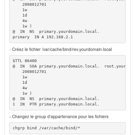
    2008012701

    1w

    1d

    4w

    1w )

@  IN  NS  primary.yourdomain.local.

primary  IN A 192.168.2.1
- Créez le fichier /var/cache/bind/rev.yourdomain.local
$TTL 86400

@  IN  SOA primary.yourdomain.local.  root.yourdoma
    2008012701

    1w

    1d

    4w

    1w )

@  IN  NS  primary.yourdomain.local.

1  IN  PTR primary.yourdomain.local.
- Changez le group d'appartenance pour les fichiers
chgrp bind /var/cache/bind/*