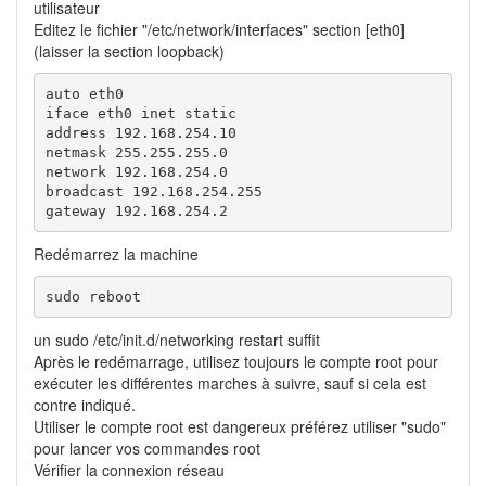
utilisateur
Editez le fichier "/etc/network/interfaces" section [eth0]
(laisser la section loopback)
auto eth0

iface eth0 inet static

address 192.168.254.10

netmask 255.255.255.0

network 192.168.254.0

broadcast 192.168.254.255

gateway 192.168.254.2 
Redémarrez la machine
sudo reboot
un sudo /etc/init.d/networking restart suffit
Après le redémarrage, utilisez toujours le compte root pour
exécuter les différentes marches à suivre, sauf si cela est
contre indiqué.
Utiliser le compte root est dangereux préférez utiliser "sudo"
pour lancer vos commandes root
Vérifier la connexion réseau