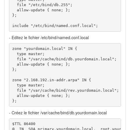
  file "/etc/bind/db.255";

  allow-update { none; };

};

include "/etc/bind/named.conf.local";
- Editez le fichier /etc/bind/named.conf.local
zone "yourdomain.local" IN {

  type master;

  file "/var/cache/bind/db.yourdomain.local";

  allow-update { none; };

};

zone "2.168.192.in-addr.arpa" IN {

  type master;

  file "/var/cache/bind/rev.yourdomain.local";

  allow-update { none; };

};
- Créez le fichier /var/cache/bind/db.yourdomain.local
$TTL 86400

@  IN  SOA primary.yourdomain.local.  root.yourdoma