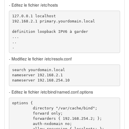
- Editez le fichier /etc/hosts
127.0.0.1 localhost

192.168.2.1 primary.yourdomain.local

définition loopback IPV6 à garder

...

..

.
- Modifiez le fichier /etc/resolv.conf
search yourdomain.local

nameserver 192.168.2.1

nameserver 192.168.254.10
- Editez le fichier /etc/bind/named.conf.options
options {

         directory "/var/cache/bind";

         forward only;

         forwarders { 192.168.254.2; };

         auth-nxdomain no;

         allow-recursion { localnets; };
