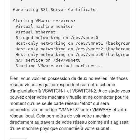
Generating SSL Server Certificate

Starting VMware services:

 Virtual machine monitor                           
 Virtual ethernet                                  
 Bridged networking on /dev/vmnet0                 
 Host-only networking on /dev/vmnet1 (background)  
 Host-only networking on /dev/vmnet2 (background)  
 Host-only networking on /dev/vmnet8 (background)  
 NAT service on /dev/vmnet8                        
 Starting VMware virtual machines...              
Bien, vous voici en possession de deux nouvelles interfaces
réseau virtuelles qui correspondent sur notre schéma
d'implantation à VSWITCH-1 et VSWITCH-2. A ce stade vous
pouvez créer votre machine virtuelle et ne connecter pour le
moment qu'une seule carte réseau "eth0" qui sera
connectée via un bridge "VMNET8" entre VMWARE et votre
réseau local. Cela permettra de voir votre machine
directement au travers de votre réseau comme s'il s'agissait
d'une machine physique connectée à votre subnet.