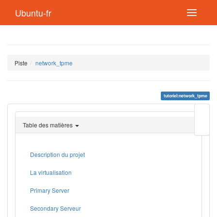
Ubuntu-fr
Piste
network_tpme
tutoriel:network_tpme
Modif
cette
Table des matières
page
Lien
de
retou
Description du projet
La virtualisation
Primary Server
Secondary Serveur