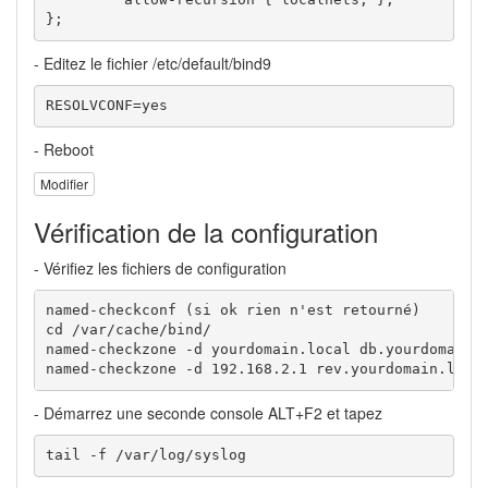
};
- Editez le fichier /etc/default/bind9
RESOLVCONF=yes
- Reboot
Modifier
Vérification de la configuration
- Vérifiez les fichiers de configuration
named-checkconf (si ok rien n'est retourné)

cd /var/cache/bind/

named-checkzone -d yourdomain.local db.yourdomain.l
named-checkzone -d 192.168.2.1 rev.yourdomain.loca
- Démarrez une seconde console ALT+F2 et tapez
tail -f /var/log/syslog