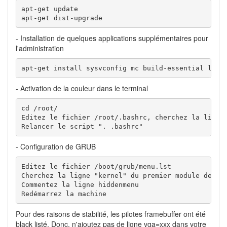
apt-get update

apt-get dist-upgrade
- Installation de quelques applications supplémentaires pour
l'administration
apt-get install sysvconfig mc build-essential linu
- Activation de la couleur dans le terminal
cd /root/

Editez le fichier /root/.bashrc, cherchez la ligne 
Relancer le script ". .bashrc"
- Configuration de GRUB
Editez le fichier /boot/grub/menu.lst

Cherchez la ligne "kernel" du premier module de dém
Commentez la ligne hiddenmenu

Redémarrez la machine
Pour des raisons de stabilité, les pilotes framebuffer ont été
black listé. Donc, n'ajoutez pas de ligne vga=xxx dans votre