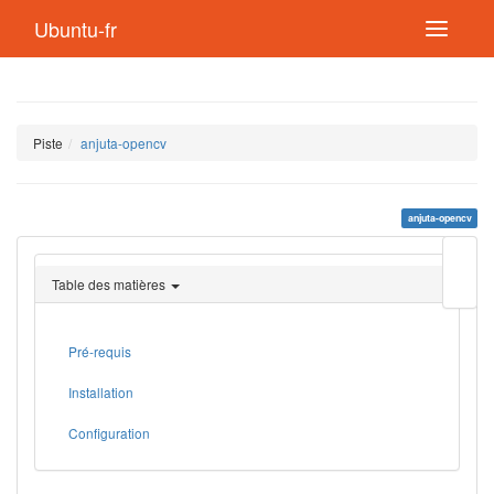
Ubuntu-fr
Piste
anjuta-opencv
anjuta-opencv
Modif
cette
Table des matières
page
Lien
de
retou
Pré-requis
Installation
Configuration