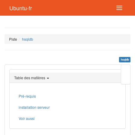
Ubuntu-fr
Piste
hsqldb
hsqldb
Modif
cette
Table des matières
page
Lien
de
retou
Pré-requis
installation serveur
Voir aussi