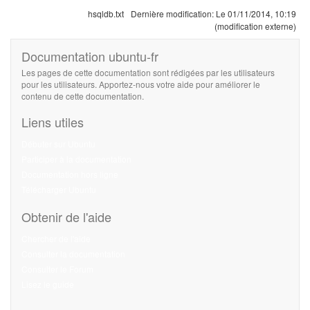
hsqldb.txt
Dernière modification:
Le 01/11/2014, 10:19
(modification externe)
Documentation ubuntu-fr
Les pages de cette documentation sont rédigées par les utilisateurs
pour les utilisateurs. Apportez-nous votre aide pour améliorer le
contenu de cette documentation.
Liens utiles
Débuter sur Ubuntu
Participer à la documentation
Documentation hors ligne
Télécharger Ubuntu
Obtenir de l'aide
Chercher de l'aide
Consulter la documentation
Consulter le Forum
Lisez le guide