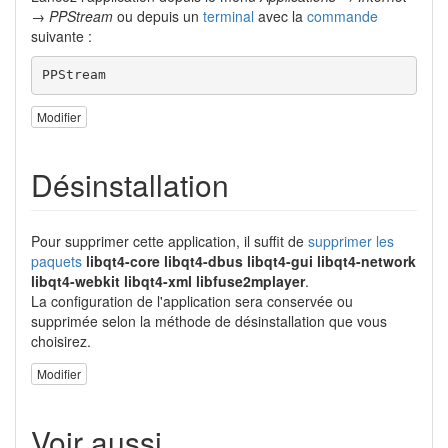
→ PPStream
ou depuis un
terminal
avec la
commande
suivante :
PPStream
Modifier
Désinstallation
Pour supprimer cette application, il suffit de
supprimer les
paquets
libqt4-core libqt4-dbus libqt4-gui libqt4-network
libqt4-webkit libqt4-xml libfuse2mplayer
.
La configuration de l'application sera conservée ou
supprimée selon la méthode de désinstallation que vous
choisirez.
Modifier
Voir aussi