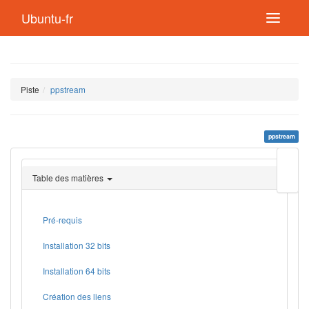
Ubuntu-fr
Piste
ppstream
ppstream
Modif
cette
Table des matières
page
Lien
de
retou
Pré-requis
Installation 32 bits
Installation 64 bits
Création des liens