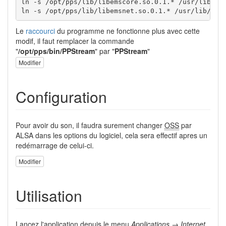
ln -s /opt/pps/lib/libemscore.so.0.1.* /usr/lib/lib
ln -s /opt/pps/lib/libemsnet.so.0.1.* /usr/lib/lib
Le
raccourci
du programme ne fonctionne plus avec cette
modif, il faut remplacer la commande
"
/opt/pps/bin/PPStream
" par "
PPStream
"
Modifier
Configuration
Pour avoir du son, il faudra surement changer
OSS
par
ALSA dans les options du logiciel, cela sera effectif apres un
redémarrage de celui-ci.
Modifier
Utilisation
Lancez l'application depuis le menu
Applications → Internet