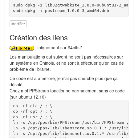
sudo dpkg -i lib32qtwebkit4_2.0.0~0ubuntu1-2_amd64.
sudo dpkg -i ppstream_1.0.0-3_amd64.deb
Modifier
Création des liens
Uniquement sur 64bits?
Les manipulations qui suivent ne sont pas nécessaires sur
un système en Chinois, et ne sont à effectuer qu'en cas de
problème de librairie.
Ce code est a amélioré, je n'ai pas cherché plus que ça
désolé
Chez moi PPStream fonctionne normalement sans ce code
(sur ubuntu 12.10)
cp -rf etc / ; \

cp -rf opt / ; \

cp -rf usr / ; \

ln -s /opt/pps/bin/PPStream /usr/bin/PPStream ; \

ln -s /opt/pps/lib/libemscore.so.0.1.* /usr/lib/lib
ln -s /opt/pps/lib/libemsnet.so.0.1.* /usr/lib/libe