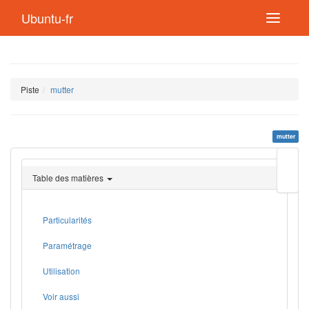
Ubuntu-fr
Piste
mutter
mutter
Modif
cette
Table des matières
page
Lien
de
retou
Particularités
Paramétrage
Utilisation
Voir aussi