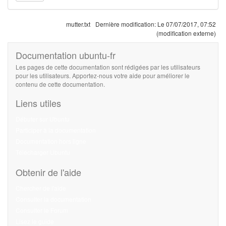
mutter.txt
Dernière modification:
Le 07/07/2017, 07:52
(modification externe)
Documentation ubuntu-fr
Les pages de cette documentation sont rédigées par les utilisateurs
pour les utilisateurs. Apportez-nous votre aide pour améliorer le
contenu de cette documentation.
Liens utiles
Débuter sur Ubuntu
Participer à la documentation
Documentation hors ligne
Télécharger Ubuntu
Obtenir de l'aide
Chercher de l'aide
Consulter la documentation
Consulter le Forum
Lisez le guide