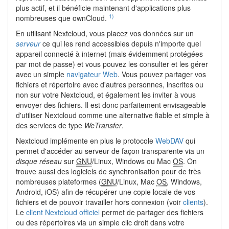
plus actif, et il bénéficie maintenant d'applications plus
1)
nombreuses que ownCloud.
En utilisant Nextcloud, vous placez vos données sur un
serveur
ce qui les rend accessibles depuis n'importe quel
appareil connecté à internet (mais évidemment protégées
par mot de passe) et vous pouvez les consulter et les gérer
avec un simple
navigateur Web
. Vous pouvez partager vos
fichiers et répertoire avec d'autres personnes, inscrites ou
non sur votre Nextcloud, et également les inviter à vous
envoyer des fichiers. Il est donc parfaitement envisageable
d'utiliser Nextcloud comme une alternative fiable et simple à
des services de type
WeTransfer
.
Nextcloud implémente en plus le protocole
WebDAV
qui
permet d'accéder au serveur de façon transparente via un
disque réseau
sur
GNU
/Linux, Windows ou Mac
OS
. On
trouve aussi des logiciels de synchronisation pour de très
nombreuses plateformes (
GNU
/Linux, Mac
OS
, Windows,
Android, iOS) afin de récupérer une copie locale de vos
fichiers et de pouvoir travailler hors connexion (voir
clients
).
Le
client Nextcloud officiel
permet de partager des fichiers
ou des répertoires via un simple clic droit dans votre