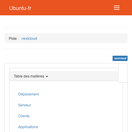
Ubuntu-fr
Piste
nextcloud
nextcloud
Modif
cette
Table des matières
page
Lien
de
retou
Déploiement
Serveur
Clients
Applications