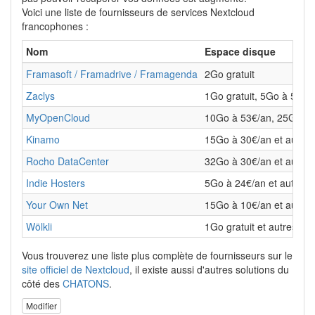
Voici une liste de fournisseurs de services Nextcloud
francophones :
Nom
Espace disque
Framasoft / Framadrive / Framagenda
2Go gratuit
Zaclys
1Go gratuit, 5Go à 5€/a
MyOpenCloud
10Go à 53€/an, 25Go à 
Kinamo
15Go à 30€/an et autres
Rocho DataCenter
32Go à 30€/an et autres
Indie Hosters
5Go à 24€/an et autres
Your Own Net
15Go à 10€/an et autres
Wölkli
1Go gratuit et autres
Vous trouverez une liste plus complète de fournisseurs sur le
site officiel de Nextcloud
, il existe aussi d'autres solutions du
côté des
CHATONS
.
Modifier