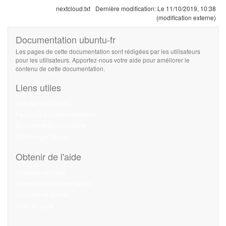
nextcloud.txt
Dernière modification:
Le 11/10/2019, 10:38
(modification externe)
Documentation ubuntu-fr
Les pages de cette documentation sont rédigées par les utilisateurs
pour les utilisateurs. Apportez-nous votre aide pour améliorer le
contenu de cette documentation.
Liens utiles
Débuter sur Ubuntu
Participer à la documentation
Documentation hors ligne
Télécharger Ubuntu
Obtenir de l'aide
Chercher de l'aide
Consulter la documentation
Consulter le Forum
Lisez le guide