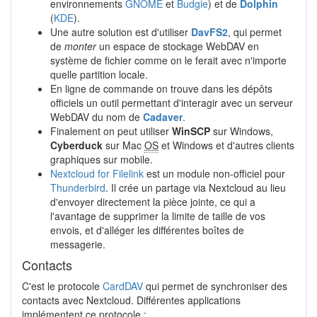
environnements
GNOME
et
Budgie
) et de
Dolphin
(
KDE
).
Une autre solution est d'utiliser
DavFS2
, qui permet
de
monter
un espace de stockage WebDAV en
système de fichier comme on le ferait avec n'importe
quelle partition locale.
En ligne de commande on trouve dans les dépôts
officiels un outil permettant d'interagir avec un serveur
WebDAV du nom de
Cadaver
.
Finalement on peut utiliser
WinSCP
sur Windows,
Cyberduck
sur Mac
OS
et Windows et d'autres clients
graphiques sur mobile.
Nextcloud for Filelink
est un module non-officiel pour
Thunderbird
. Il crée un partage via Nextcloud au lieu
d'envoyer directement la pièce jointe, ce qui a
l'avantage de supprimer la limite de taille de vos
envois, et d'alléger les différentes boîtes de
messagerie.
Contacts
C'est le protocole
CardDAV
qui permet de synchroniser des
contacts avec Nextcloud. Différentes applications
implémentent ce protocole :