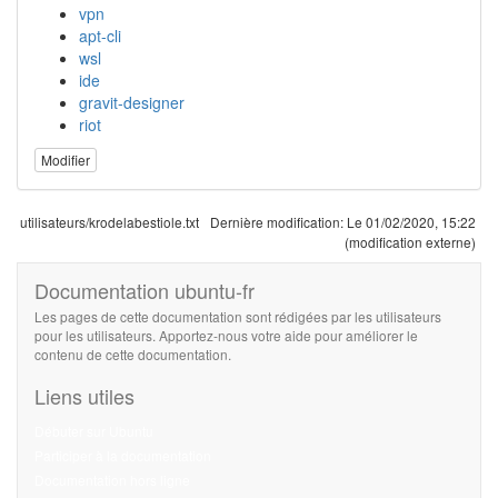
vpn
apt-cli
wsl
ide
gravit-designer
riot
Modifier
utilisateurs/krodelabestiole.txt
Dernière modification:
Le 01/02/2020, 15:22
(modification externe)
Documentation ubuntu-fr
Les pages de cette documentation sont rédigées par les utilisateurs
pour les utilisateurs. Apportez-nous votre aide pour améliorer le
contenu de cette documentation.
Liens utiles
Débuter sur Ubuntu
Participer à la documentation
Documentation hors ligne