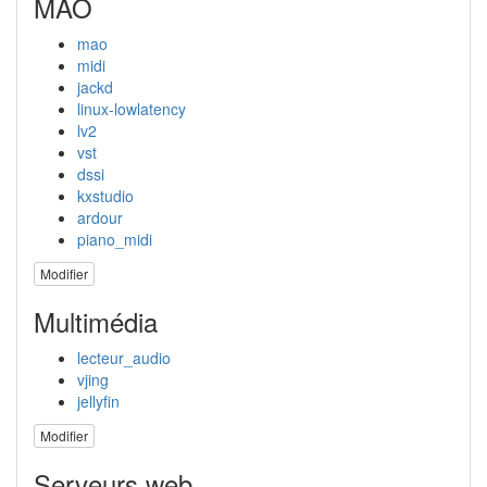
MAO
mao
midi
jackd
linux-lowlatency
lv2
vst
dssi
kxstudio
ardour
piano_midi
Modifier
Multimédia
lecteur_audio
vjing
jellyfin
Modifier
Serveurs web