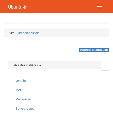
Ubuntu-fr
Piste
krodelabestiole
utilisateurs:krodelabestiole
Modif
cette
Table des matières
page
Lien
de
retou
contribs
MAO
Multimédia
Serveurs web