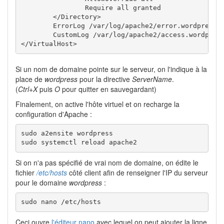
                Require all granted

        </Directory>

        ErrorLog /var/log/apache2/error.wordpress.l
        CustomLog /var/log/apache2/access.wordpress
</VirtualHost>
Si un nom de domaine pointe sur le serveur, on l'indique à la
place de
wordpress
pour la directive
ServerName
.
(
Ctrl+X
puis
O
pour quitter en sauvegardant)
Finalement, on active l'hôte virtuel et on recharge la
configuration d'Apache :
sudo a2ensite wordpress

sudo systemctl reload apache2
Si on n'a pas spécifié de vrai nom de domaine, on édite le
fichier
/etc/hosts
côté client afin de renseigner l'IP du serveur
pour le domaine
wordpress
:
sudo nano /etc/hosts
Ceci ouvre
l'éditeur nano
avec lequel on peut ajouter la ligne