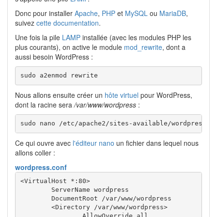
Donc pour installer
Apache
,
PHP
et
MySQL
ou
MariaDB
,
suivez
cette documentation
.
Une fois la pile
LAMP
installée (avec les modules PHP les
plus courants), on active le module
mod_rewrite
, dont a
aussi besoin WordPress :
sudo a2enmod rewrite
Nous allons ensuite créer un
hôte virtuel
pour WordPress,
dont la racine sera
/var/www/wordpress
:
sudo nano /etc/apache2/sites-available/wordpress.c
Ce qui ouvre avec
l'éditeur nano
un fichier dans lequel nous
allons coller :
wordpress.conf
<VirtualHost *:80>

        ServerName wordpress

        DocumentRoot /var/www/wordpress

        <Directory /var/www/wordpress>

                AllowOverride all
