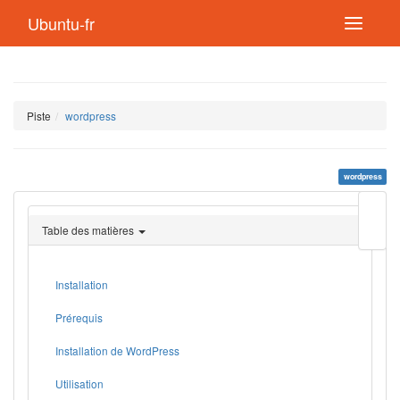
Ubuntu-fr
Piste
wordpress
wordpress
Modif
cette
Table des matières
page
Lien
de
retou
Installation
Prérequis
Installation de WordPress
Utilisation