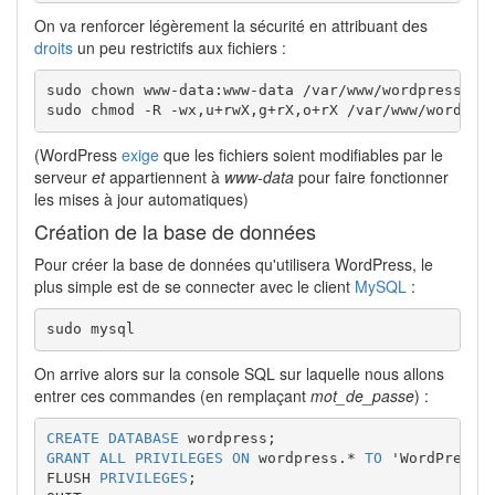
On va renforcer légèrement la sécurité en attribuant des
droits
un peu restrictifs aux fichiers :
sudo chown www-data:www-data /var/www/wordpress -R

sudo chmod -R -wx,u+rwX,g+rX,o+rX /var/www/wordpre
(WordPress
exige
que les fichiers soient modifiables par le
serveur
et
appartiennent à
www-data
pour faire fonctionner
les mises à jour automatiques)
Création de la base de données
Pour créer la base de données qu'utilisera WordPress, le
plus simple est de se connecter avec le client
MySQL
:
sudo mysql
On arrive alors sur la console SQL sur laquelle nous allons
entrer ces commandes (en remplaçant
mot_de_passe
) :
CREATE
DATABASE
 wordpress
;
GRANT
ALL
PRIVILEGES
ON
 wordpress.
*
TO
'WordPress'
FLUSH 
PRIVILEGES
;